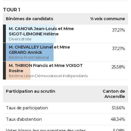
TOUR 1
Binômes de candidats
% voix commune
M. CANOVA Jean-Louis et Mme
37,21%
SIGOT-LEMOINE Hélène
Divers droite
M. CHEVALLEY Lionel et Mme
37,21%
GERARD Annick
Binôme Front National
M. THIRION Francis et Mme VOISOT
25,58%
Rosine
Binôme Union Démocrates et Indépendants
Participation au scrutin
Canton de
Ancerville
Taux de participation
51,66%
Taux d'abstention
48,34%
Votes blancs (en pourcentage des votes
5,08%