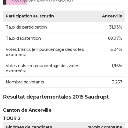
Union à gauche avec des écologistes
Participation au scrutin
Ancerville
Taux de participation
31,93%
Taux d'abstention
68,07%
Votes blancs (en pourcentage des votes
3,04%
exprimés)
Votes nuls (en pourcentage des votes
1,96%
exprimés)
Nombre de votants
3 257
Résultat départementales 2015 Saudrupt
Canton de Ancerville
TOUR 2
Binômes de candidats
% voix commune