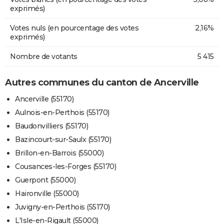
exprimés)
Votes nuls (en pourcentage des votes
2,16%
exprimés)
Nombre de votants
5 415
Autres communes du canton de Ancerville
Ancerville (55170)
Aulnois-en-Perthois (55170)
Baudonvilliers (55170)
Bazincourt-sur-Saulx (55170)
Brillon-en-Barrois (55000)
Cousances-les-Forges (55170)
Guerpont (55000)
Haironville (55000)
Juvigny-en-Perthois (55170)
L'Isle-en-Rigault (55000)