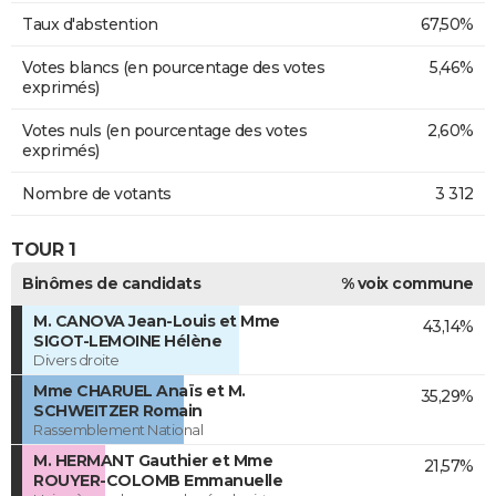
Taux d'abstention
67,50%
Votes blancs (en pourcentage des votes
5,46%
exprimés)
Votes nuls (en pourcentage des votes
2,60%
exprimés)
Nombre de votants
3 312
TOUR 1
Binômes de candidats
% voix commune
M. CANOVA Jean-Louis et Mme
43,14%
SIGOT-LEMOINE Hélène
Divers droite
Mme CHARUEL Anaïs et M.
35,29%
SCHWEITZER Romain
Rassemblement National
M. HERMANT Gauthier et Mme
21,57%
ROUYER-COLOMB Emmanuelle