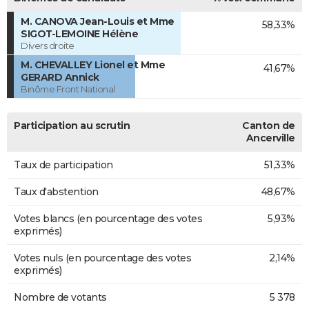
M. CANOVA Jean-Louis et Mme
58,33%
SIGOT-LEMOINE Hélène
Divers droite
M. CHEVALLEY Lionel et Mme
41,67%
GERARD Annick
Binôme Front National
Participation au scrutin
Canton de
Ancerville
Taux de participation
51,33%
Taux d'abstention
48,67%
Votes blancs (en pourcentage des votes
5,93%
exprimés)
Votes nuls (en pourcentage des votes
2,14%
exprimés)
Nombre de votants
5 378