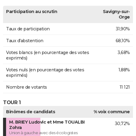
Participation au scrutin
Savigny-sur-
Orge
Taux de participation
31,90%
Taux d'abstention
68,10%
Votes blancs (en pourcentage des votes
3,68%
exprimés)
Votes nuls (en pourcentage des votes
1,88%
exprimés)
Nombre de votants
11 121
TOUR 1
Binômes de candidats
% voix commune
M. BRIEY Ludovic et Mme TOUALBI
30,72%
Zohra
Union à gauche avec des écologistes