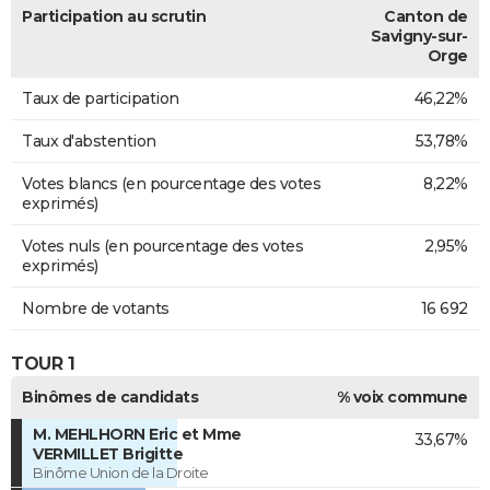
Participation au scrutin
Canton de
Savigny-sur-
Orge
Taux de participation
46,22%
Taux d'abstention
53,78%
Votes blancs (en pourcentage des votes
8,22%
exprimés)
Votes nuls (en pourcentage des votes
2,95%
exprimés)
Nombre de votants
16 692
TOUR 1
Binômes de candidats
% voix commune
M. MEHLHORN Eric et Mme
33,67%
VERMILLET Brigitte
Binôme Union de la Droite