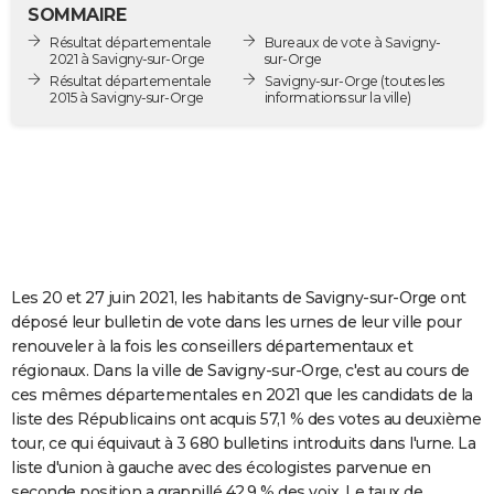
SOMMAIRE
City break
Voyage de noces
Climat
Destinations
Voyage nature
Forum
+
PHOTO
Résultat départementale
Bureaux de vote à Savigny-
2021 à Savigny-sur-Orge
sur-Orge
GUIDES D'ACHAT
Résultat départementale
Savigny-sur-Orge
(toutes les
2015 à Savigny-sur-Orge
informations sur la ville)
BONS PLANS
CARTE DE VOEUX
Carte Bonne année
Carte Pâques
Carte de Noël
Carte Saint-Valentin
Carte d'anniversaire
DICTIONNAIRE
Biographies
Expressions
Dictionnaire
Citations
Proverbes
PROGRAMME TV
COPAINS D'AVANT
Les 20 et 27 juin 2021, les habitants de Savigny-sur-Orge ont
déposé leur bulletin de vote dans les urnes de leur ville pour
Se connecter
Collèges
Universités
Service militaire
S'inscrire
Lycées
Primaires
Entreprises
Avis de recherche
AVIS DE DÉCÈS
renouveler à la fois les conseillers départementaux et
régionaux. Dans la ville de Savigny-sur-Orge, c'est au cours de
FORUM
ces mêmes départementales en 2021 que les candidats de la
liste des Républicains ont acquis 57,1 % des votes au deuxième
Lifestyle
Sport
Television
Cinema
Bricolage
Culture
Auto
Voyage
tour, ce qui équivaut à 3 680 bulletins introduits dans l'urne. La
liste d'union à gauche avec des écologistes parvenue en
seconde position a grappillé 42,9 % des voix. Le taux de