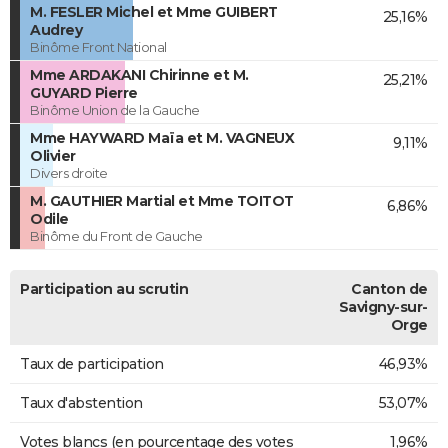
M. FESLER Michel et Mme GUIBERT
25,16%
Audrey
Binôme Front National
Mme ARDAKANI Chirinne et M.
25,21%
GUYARD Pierre
Binôme Union de la Gauche
Mme HAYWARD Maïa et M. VAGNEUX
9,11%
Olivier
Divers droite
M. GAUTHIER Martial et Mme TOITOT
6,86%
Odile
Binôme du Front de Gauche
Participation au scrutin
Canton de
Savigny-sur-
Orge
Taux de participation
46,93%
Taux d'abstention
53,07%
Votes blancs (en pourcentage des votes
1,96%