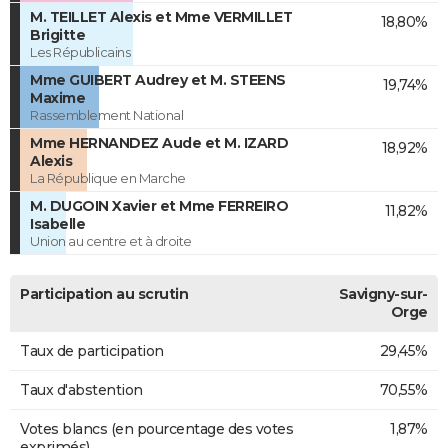
M. TEILLET Alexis et Mme VERMILLET
18,80%
Brigitte
Les Républicains
Mme GUIBERT Audrey et M. STEENS
19,74%
Maxime
Rassemblement National
Mme HERNANDEZ Aude et M. IZARD
18,92%
Alexis
La République en Marche
M. DUGOIN Xavier et Mme FERREIRO
11,82%
Isabelle
Union au centre et à droite
Participation au scrutin
Savigny-sur-
Orge
Taux de participation
29,45%
Taux d'abstention
70,55%
Votes blancs (en pourcentage des votes
1,87%
exprimés)