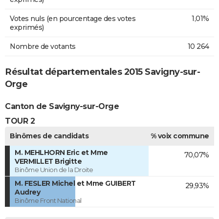
Votes nuls (en pourcentage des votes
1,01%
exprimés)
Nombre de votants
10 264
Résultat départementales 2015 Savigny-sur-
Orge
Canton de Savigny-sur-Orge
TOUR 2
Binômes de candidats
% voix commune
M. MEHLHORN Eric et Mme
70,07%
VERMILLET Brigitte
Binôme Union de la Droite
M. FESLER Michel et Mme GUIBERT
29,93%
Audrey
Binôme Front National