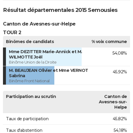
Résultat départementales 2015 Semousies
Canton de Avesnes-sur-Helpe
TOUR 2
Binômes de candidats
% voix commune
Mme DEZITTER Marie-Annick et M.
54,08%
WILMOTTE Joël
Binôme Union de la Droite
M. BEAUJEAN Olivier et Mme VERNOT
45,92%
Sabrina
Binôme Front National
Participation au scrutin
Canton de
Avesnes-sur-
Helpe
Taux de participation
45,82%
Taux d'abstention
54,18%