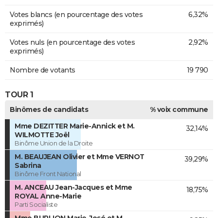
Votes blancs (en pourcentage des votes
6,32%
exprimés)
Votes nuls (en pourcentage des votes
2,92%
exprimés)
Nombre de votants
19 790
TOUR 1
Binômes de candidats
% voix commune
Mme DEZITTER Marie-Annick et M.
32,14%
WILMOTTE Joël
Binôme Union de la Droite
M. BEAUJEAN Olivier et Mme VERNOT
39,29%
Sabrina
Binôme Front National
M. ANCEAU Jean-Jacques et Mme
18,75%
ROYAL Anne-Marie
Parti Socialiste