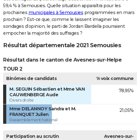
59,4 % à Semousies. Quelle situation apparaîtra pour les
prochaines
municipales à Semousies
programmées en mars
prochain ? Est-ce que, comme le laissent imaginer les
sondages d’opinion, le parti de Jordan Bardella pourraient
empocher la majorité des suffrages ?
Résultat départementale 2021 Semousies
Résultat dans le canton de Avesnes-sur-Helpe
TOUR 2
Binômes de candidats
% voix commune
M. SEGUIN Sébastien et Mme VAN
78,95%
CAUWENBERGE Aude
Divers droite
Mme DELANNOY Sandra et M.
21,05%
FRANQUET Julien
Rassemblement National
Participation au scrutin
Avesnes-sur-