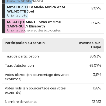
Rassemblement National
Mme DEZITTER Marie-Annick et M.
17,07%
WILMOTTE Joël
Union à droite
M. JACQUEMART Erwan et Mme
13,41%
SAINT-GUILY Elisabeth
Union à gauche avec des écologistes
Participation au scrutin
Avesnes-sur-
Helpe
Taux de participation
30,93%
Taux d'abstention
69,07%
Votes blancs (en pourcentage des votes
3,11%
exprimés)
Votes nuls (en pourcentage des votes
1,58%
exprimés)
Nombre de votants
13 153