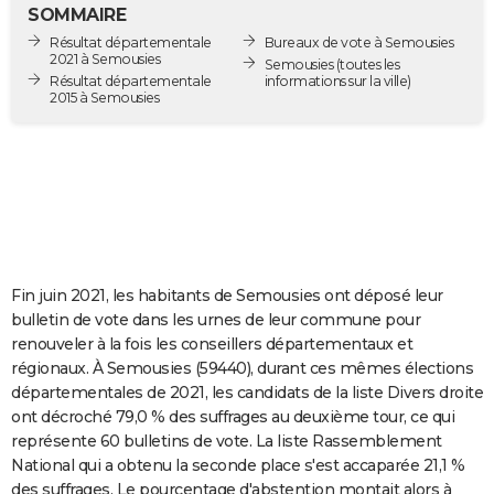
SOMMAIRE
City break
Voyage de noces
Climat
Destinations
Voyage nature
Forum
+
PHOTO
Résultat départementale
Bureaux de vote à Semousies
2021 à Semousies
Semousies
(toutes les
GUIDES D'ACHAT
Résultat départementale
informations sur la ville)
2015 à Semousies
BONS PLANS
CARTE DE VOEUX
Carte Bonne année
Carte Pâques
Carte de Noël
Carte Saint-Valentin
Carte d'anniversaire
DICTIONNAIRE
Biographies
Expressions
Dictionnaire
Citations
Proverbes
PROGRAMME TV
Fin juin 2021, les habitants de Semousies ont déposé leur
COPAINS D'AVANT
bulletin de vote dans les urnes de leur commune pour
Se connecter
Collèges
Universités
Service militaire
S'inscrire
Lycées
Primaires
Entreprises
Avis de recherche
AVIS DE DÉCÈS
renouveler à la fois les conseillers départementaux et
régionaux. À Semousies (59440), durant ces mêmes élections
FORUM
départementales de 2021, les candidats de la liste Divers droite
ont décroché 79,0 % des suffrages au deuxième tour, ce qui
Lifestyle
Sport
Television
Cinema
Bricolage
Culture
Auto
Voyage
représente 60 bulletins de vote. La liste Rassemblement
National qui a obtenu la seconde place s'est accaparée 21,1 %
des suffrages. Le pourcentage d'abstention montait alors à