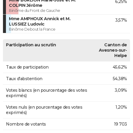
Mme BURLION Marie-José et M.
6,25%
COLPIN Jérôme
Binôme du Front de Gauche
Mme AMPHOUX Annick et M.
3,57%
LUSSIEZ Ludovic
Binôme Debout la France
Participation au scrutin
Canton de
Avesnes-sur-
Helpe
Taux de participation
45,62%
Taux d'abstention
54,38%
Votes blancs (en pourcentage des votes
3,09%
exprimés)
Votes nuls (en pourcentage des votes
1,20%
exprimés)
Nombre de votants
19 703