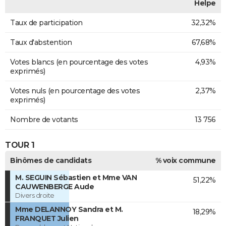
Helpe
Taux de participation
32,32%
Taux d'abstention
67,68%
Votes blancs (en pourcentage des votes
4,93%
exprimés)
Votes nuls (en pourcentage des votes
2,37%
exprimés)
Nombre de votants
13 756
TOUR 1
Binômes de candidats
% voix commune
M. SEGUIN Sébastien et Mme VAN
51,22%
CAUWENBERGE Aude
Divers droite
Mme DELANNOY Sandra et M.
18,29%
FRANQUET Julien