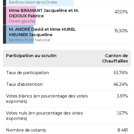
Binôme Union de la Droite
Mme BRAMANT Jacqueline et M.
47,01%
DEJOUX Fabrice
Divers gauche
M. ANDRÉ David et Mme HUREL
15,30%
MEUNIER Jacqueline
Binôme Front National
Participation au scrutin
Canton de
Chauffailles
Taux de participation
53,76%
Taux d'abstention
46,24%
Votes blancs (en pourcentage des votes
3,91%
exprimés)
Votes nuls (en pourcentage des votes
1,57%
exprimés)
Nombre de votants
8 481