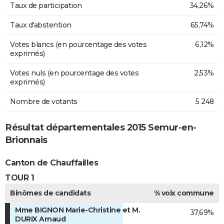
Taux de participation
34,26%
Taux d'abstention
65,74%
Votes blancs (en pourcentage des votes
6,12%
exprimés)
Votes nuls (en pourcentage des votes
2,53%
exprimés)
Nombre de votants
5 248
Résultat départementales 2015 Semur-en-
Brionnais
Canton de Chauffailles
TOUR 1
Binômes de candidats
% voix commune
Mme BIGNON Marie-Christine et M.
37,69%
DURIX Arnaud