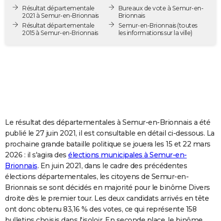
Résultat départementale
Bureaux de vote à Semur-en-
City break
Voyage de noces
Climat
Destinations
Voyage nature
Forum
+
PHOTO
2021 à Semur-en-Brionnais
Brionnais
Résultat départementale
Semur-en-Brionnais
(toutes
GUIDES D'ACHAT
2015 à Semur-en-Brionnais
les informations sur la ville)
BONS PLANS
CARTE DE VOEUX
Carte Bonne année
Carte Pâques
Carte de Noël
Carte Saint-Valentin
Carte d'anniversaire
DICTIONNAIRE
Biographies
Expressions
Dictionnaire
Citations
Proverbes
PROGRAMME TV
Le résultat des départementales à Semur-en-Brionnais a été
COPAINS D'AVANT
publié le 27 juin 2021, il est consultable en détail ci-dessous. La
prochaine grande bataille politique se jouera les 15 et 22 mars
Se connecter
Collèges
Universités
Service militaire
S'inscrire
Lycées
Primaires
Entreprises
Avis de recherche
AVIS DE DÉCÈS
2026 : il s'agira des
élections municipales à Semur-en-
Brionnais
. En juin 2021, dans le cadre des précédentes
FORUM
élections départementales, les citoyens de Semur-en-
Brionnais se sont décidés en majorité pour le binôme Divers
Lifestyle
Sport
Television
Cinema
Bricolage
Culture
Auto
Voyage
droite dès le premier tour. Les deux candidats arrivés en tête
ont donc obtenu 83,16 % des votes, ce qui représente 158
bulletins choisis dans l'isoloir. En seconde place, le binôme