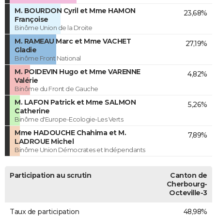
M. BOURDON Cyril et Mme HAMON
23,68%
Françoise
Binôme Union de la Droite
M. RAMEAU Marc et Mme VACHET
27,19%
Gladie
Binôme Front National
M. POIDEVIN Hugo et Mme VARENNE
4,82%
Valérie
Binôme du Front de Gauche
M. LAFON Patrick et Mme SALMON
5,26%
Catherine
Binôme d'Europe-Ecologie-Les Verts
Mme HADOUCHE Chahima et M.
7,89%
LADROUE Michel
Binôme Union Démocrates et Indépendants
Participation au scrutin
Canton de
Cherbourg-
Octeville-3
Taux de participation
48,98%