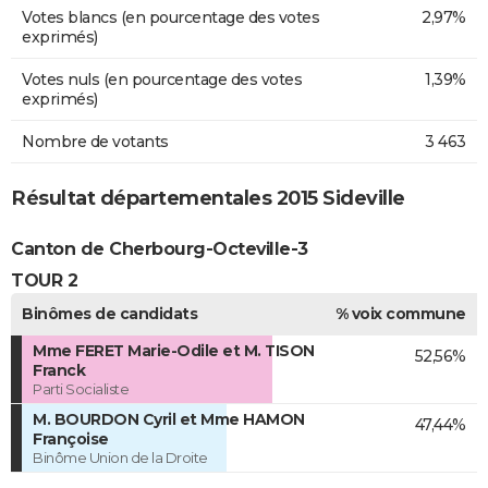
Votes blancs (en pourcentage des votes
2,97%
exprimés)
Votes nuls (en pourcentage des votes
1,39%
exprimés)
Nombre de votants
3 463
Résultat départementales 2015 Sideville
Canton de Cherbourg-Octeville-3
TOUR 2
Binômes de candidats
% voix commune
Mme FERET Marie-Odile et M. TISON
52,56%
Franck
Parti Socialiste
M. BOURDON Cyril et Mme HAMON
47,44%
Françoise
Binôme Union de la Droite