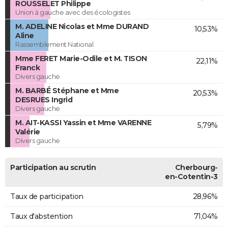
ROUSSELET Philippe
Union à gauche avec des écologistes
M. ADELINE Nicolas et Mme DURAND
10,53%
Aline
Rassemblement National
Mme FERET Marie-Odile et M. TISON
22,11%
Franck
Divers gauche
M. BARBÉ Stéphane et Mme
20,53%
DESRUES Ingrid
Divers gauche
M. AIT-KASSI Yassin et Mme VARENNE
5,79%
Valérie
Divers gauche
Participation au scrutin
Cherbourg-
en-Cotentin-3
Taux de participation
28,96%
Taux d'abstention
71,04%