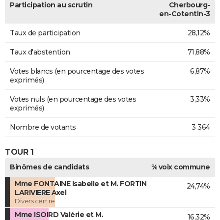
Participation au scrutin
Cherbourg-
en-Cotentin-3
Taux de participation
28,12%
Taux d'abstention
71,88%
Votes blancs (en pourcentage des votes
6,87%
exprimés)
Votes nuls (en pourcentage des votes
3,33%
exprimés)
Nombre de votants
3 364
TOUR 1
Binômes de candidats
% voix commune
Mme FONTAINE Isabelle et M. FORTIN
24,74%
LARIVIERE Axel
Divers centre
Mme ISOIRD Valérie et M.
16,32%