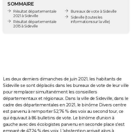
SOMMAIRE
City break
Voyage de noces
Climat
Destinations
Voyage nature
Forum
+
PHOTO
Résultat départementale
Bureaux de vote à Sideville
2021 à Sideville
Sideville
(toutes les
GUIDES D'ACHAT
Résultat départementale
informations sur la ville)
2015 à Sideville
BONS PLANS
CARTE DE VOEUX
Carte Bonne année
Carte Pâques
Carte de Noël
Carte Saint-Valentin
Carte d'anniversaire
DICTIONNAIRE
Biographies
Expressions
Dictionnaire
Citations
Proverbes
PROGRAMME TV
Les deux derniers dimanches de juin 2021, les habitants de
COPAINS D'AVANT
Sideville se sont déplacés dans les bureaux de vote de leur ville
Se connecter
Collèges
Universités
Service militaire
S'inscrire
Lycées
Primaires
Entreprises
Avis de recherche
AVIS DE DÉCÈS
pour remplacer simultanément les conseillers
départementaux et régionaux. Dans la ville de Sideville, dans le
FORUM
cadre des départementales en 2021, le binôme Divers centre
est parvenu à remporter 52,76 % des voix au second tour, ce
Lifestyle
Sport
Television
Cinema
Bricolage
Culture
Auto
Voyage
qui équivaut à 86 bulletins de vote. Le binôme d'union à
gauche avec des écologistes parvenu en seconde place s'est
emparé de 47,24 % des voix. L'abstention arrivait alors à