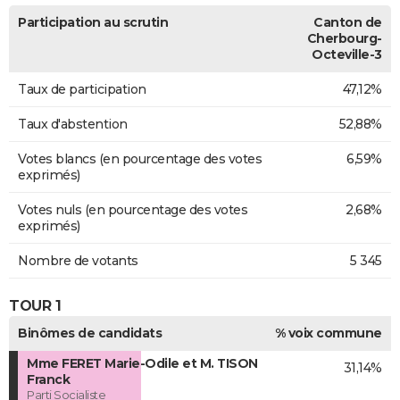
Participation au scrutin
Canton de
Cherbourg-
Octeville-3
Taux de participation
47,12%
Taux d'abstention
52,88%
Votes blancs (en pourcentage des votes
6,59%
exprimés)
Votes nuls (en pourcentage des votes
2,68%
exprimés)
Nombre de votants
5 345
TOUR 1
Binômes de candidats
% voix commune
Mme FERET Marie-Odile et M. TISON
31,14%
Franck
Parti Socialiste