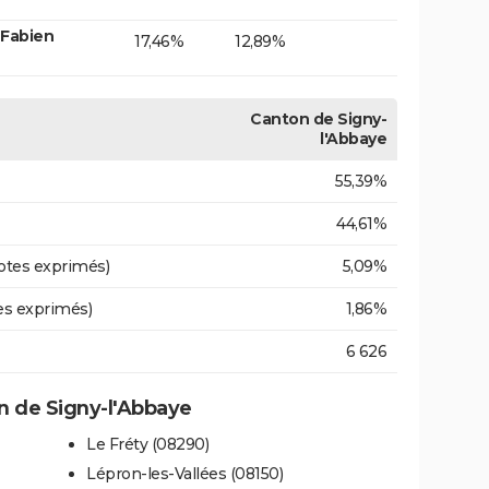
 Fabien
17,46%
12,89%
Canton de Signy-
l'Abbaye
55,39%
44,61%
otes exprimés)
5,09%
es exprimés)
1,86%
6 626
 de Signy-l'Abbaye
Le Fréty (08290)
Lépron-les-Vallées (08150)