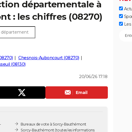
ection départementale à
Actu
 : les chiffres (08270)
Spo
Les 
08270)
Chesnois-Auboncourt (08270)
seuil (08130)
20/06/26 17:18
Email
-
Bureaux de vote à Sorcy-Bauthémont
Sorcy-Bauthémont
(toutes les informations