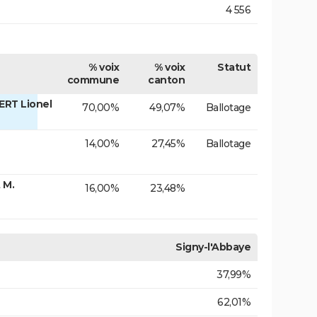
4 556
% voix
% voix
Statut
commune
canton
ERT Lionel
70,00%
49,07%
Ballotage
14,00%
27,45%
Ballotage
 M.
16,00%
23,48%
Signy-l'Abbaye
37,99%
62,01%