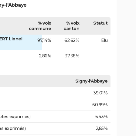
ny-l'Abbaye
% voix
% voix
Statut
commune
canton
ERT Lionel
97,14%
62,62%
Elu
2,86%
37,38%
Signy-l'Abbaye
39,01%
60,99%
otes exprimés)
6,43%
es exprimés)
2,85%