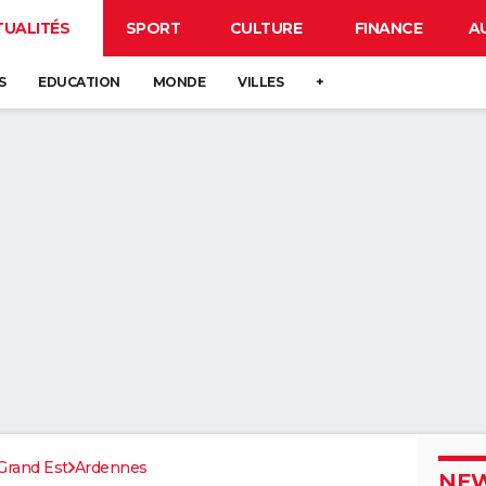
TUALITÉS
SPORT
CULTURE
FINANCE
A
S
EDUCATION
MONDE
VILLES
+
Grand Est
Ardennes
NEW