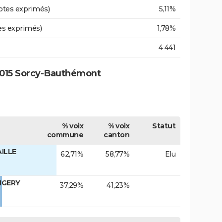
otes exprimés)
5,11%
es exprimés)
1,78%
4 441
2015 Sorcy-Bauthémont
% voix
% voix
Statut
commune
canton
ILLE
62,71%
58,77%
Elu
NGERY
37,29%
41,23%