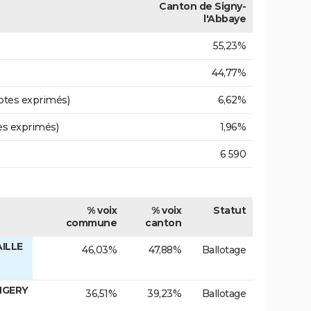
Canton de Signy-
l'Abbaye
55,23%
44,77%
otes exprimés)
6,62%
es exprimés)
1,96%
6 590
% voix
% voix
Statut
commune
canton
ILLE
46,03%
47,88%
Ballotage
NGERY
36,51%
39,23%
Ballotage