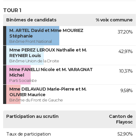
TOUR 1
Binômes de candidats
% voix commune
M. ARTEL David et Mme MOURIEZ
37,20%
Stéphanie
Binôme Front National
Mme PEREZ LEROUX Nathalie et M.
42,91%
REYNIER Louis
Binôme Union de la Droite
Mme FANELLI Nicole et M. VARAGNAT
10,31%
Michel
Parti Socialiste
Mme DELAVAUD Marie-Pierre et M.
9,58%
OLIVIER Maurice
Binôme du Front de Gauche
Participation au scrutin
Canton de
Flayosc
Taux de participation
52,90%