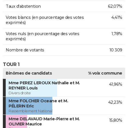
Taux d'abstention
62,07%
Votes blancs (en pourcentage des votes
4,41%
exprimés)
Votes nuls (en pourcentage des votes
1,78%
exprimés)
Nombre de votants
10 309
TOUR 1
Binômes de candidats
% voix commune
Mme PEREZ LEROUX Nathalie et M.
41,96%
REYNIER Louis
Divers droite
Mme FOLCHER Oceane et M.
42,23%
PÉLERIN Eric
Rassemblement National
Mme DELAVAUD Marie-Pierre et M.
15,80%
OLIVIER Maurice