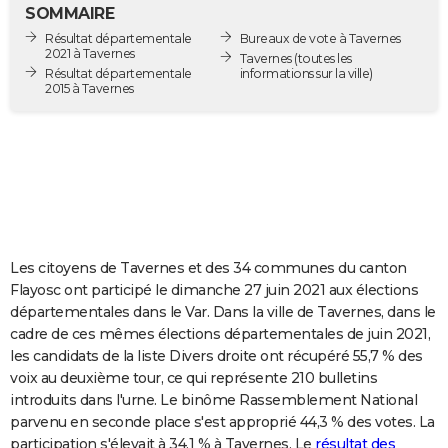
SOMMAIRE
City break
Voyage de noces
Climat
Destinations
Voyage nature
Forum
+
PHOTO
Résultat départementale
Bureaux de vote à Tavernes
2021 à Tavernes
Tavernes
(toutes les
GUIDES D'ACHAT
Résultat départementale
informations sur la ville)
2015 à Tavernes
BONS PLANS
CARTE DE VOEUX
Carte Bonne année
Carte Pâques
Carte de Noël
Carte Saint-Valentin
Carte d'anniversaire
DICTIONNAIRE
Biographies
Expressions
Dictionnaire
Citations
Proverbes
PROGRAMME TV
Les citoyens de Tavernes et des 34 communes du canton
COPAINS D'AVANT
Flayosc ont participé le dimanche 27 juin 2021 aux élections
Se connecter
Collèges
Universités
Service militaire
S'inscrire
Lycées
Primaires
Entreprises
Avis de recherche
AVIS DE DÉCÈS
départementales dans le Var. Dans la ville de Tavernes, dans le
cadre de ces mêmes élections départementales de juin 2021,
FORUM
les candidats de la liste Divers droite ont récupéré 55,7 % des
voix au deuxième tour, ce qui représente 210 bulletins
Lifestyle
Sport
Television
Cinema
Bricolage
Culture
Auto
Voyage
introduits dans l'urne. Le binôme Rassemblement National
parvenu en seconde place s'est approprié 44,3 % des votes. La
participation s'élevait à 34,1 % à Tavernes. Le
résultat des