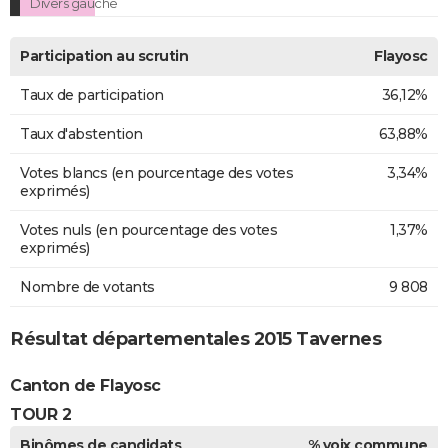
Divers gauche
Participation au scrutin
Flayosc
Taux de participation
36,12%
Taux d'abstention
63,88%
Votes blancs (en pourcentage des votes
3,34%
exprimés)
Votes nuls (en pourcentage des votes
1,37%
exprimés)
Nombre de votants
9 808
Résultat départementales 2015 Tavernes
Canton de Flayosc
TOUR 2
Binômes de candidats
% voix commune