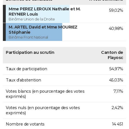
Mme PEREZ LEROUX Nathalie et M.
59,02%
REYNIER Louis
Binôme Union de la Droite
M. ARTEL David et Mme MOURIEZ
40,98%
Stéphanie
Binôme Front National
Participation au scrutin
Canton de
Flayosc
Taux de participation
54,97%
Taux d'abstention
45,03%
Votes blancs (en pourcentage des votes
7,11%
exprimés)
Votes nuls (en pourcentage des votes
2,42%
exprimés)
Nombre de votants
14 451