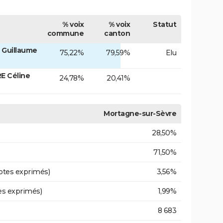
% voix
% voix
Statut
commune
canton
 Guillaume
75,22%
79,59%
Elu
E Céline
24,78%
20,41%
Mortagne-sur-Sèvre
28,50%
71,50%
otes exprimés)
3,56%
es exprimés)
1,99%
8 683