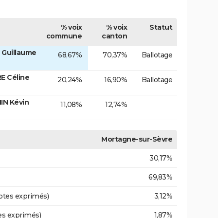
% voix
% voix
Statut
commune
canton
 Guillaume
68,67%
70,37%
Ballotage
E Céline
20,24%
16,90%
Ballotage
IN Kévin
11,08%
12,74%
Mortagne-sur-Sèvre
30,17%
69,83%
otes exprimés)
3,12%
es exprimés)
1,87%