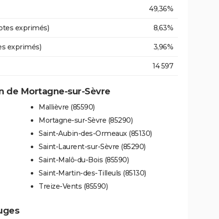
49,36%
otes exprimés)
8,63%
es exprimés)
3,96%
14 597
n de Mortagne-sur-Sèvre
Mallièvre (85590)
Mortagne-sur-Sèvre (85290)
Saint-Aubin-des-Ormeaux (85130)
Saint-Laurent-sur-Sèvre (85290)
Saint-Malô-du-Bois (85590)
Saint-Martin-des-Tilleuls (85130)
Treize-Vents (85590)
auges