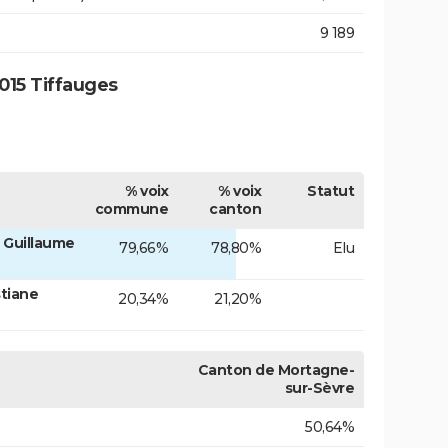
9 189
015 Tiffauges
% voix
% voix
Statut
commune
canton
 Guillaume
79,66%
78,80%
Elu
tiane
20,34%
21,20%
Canton de Mortagne-
sur-Sèvre
50,64%