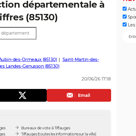
ection départementale à
Actu
iffres (85130)
Spo
Les 
-Aubin-des-Ormeaux (85130)
Saint-Martin-des-
es Landes-Genusson (85130)
20/06/26 17:18
Email
ges
Bureaux de vote à Tiffauges
ges
Tiffauges
(toutes les informations sur la ville)