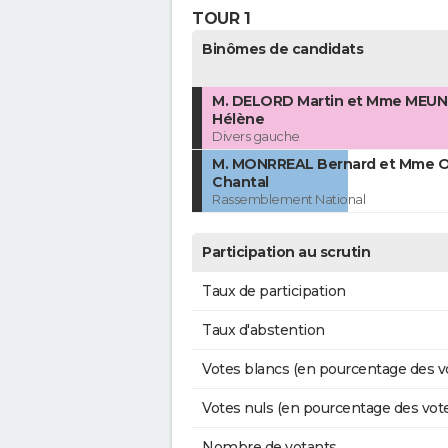
TOUR 1
Binômes de candidats
M. DELORD Martin et Mme MEUN
Hélène
Divers gauche
M. MONRREAL Bernard et Mme 
Chantal
Rassemblement National
Participation au scrutin
Taux de participation
Taux d'abstention
Votes blancs (en pourcentage des v
Votes nuls (en pourcentage des vot
Nombre de votants