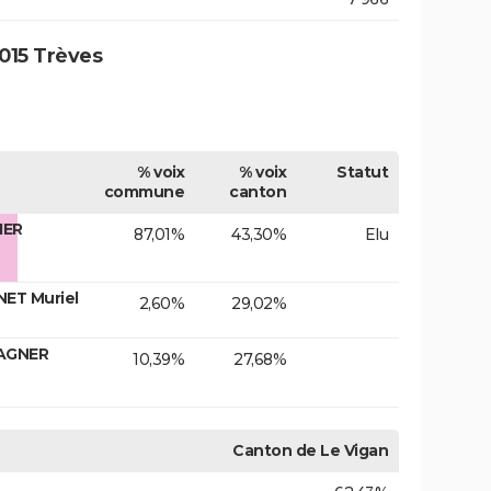
015 Trèves
% voix
% voix
Statut
commune
canton
IER
87,01%
43,30%
Elu
NET Muriel
2,60%
29,02%
WAGNER
10,39%
27,68%
Canton de Le Vigan