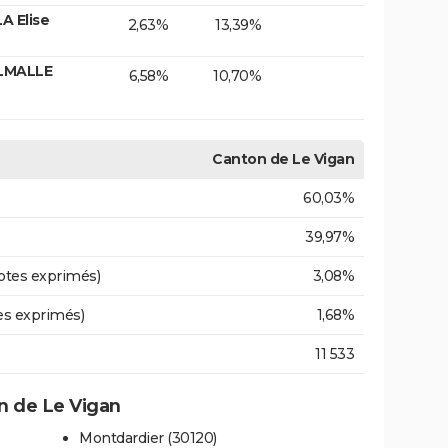
A Elise
2,63%
13,39%
ALMALLE
6,58%
10,70%
Canton de Le Vigan
60,03%
39,97%
otes exprimés)
3,08%
es exprimés)
1,68%
11 533
 de Le Vigan
Montdardier (30120)