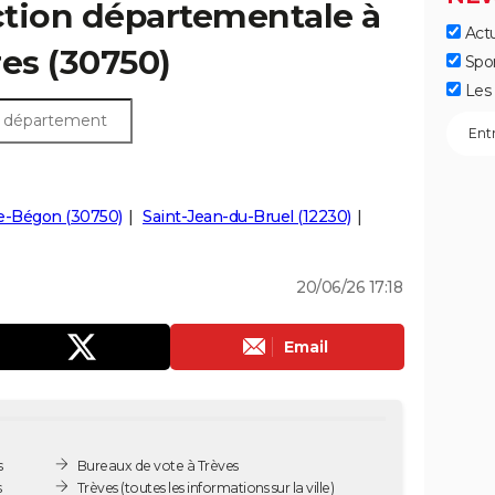
ection départementale à
Actu
res (30750)
Spo
Les 
e-Bégon (30750)
Saint-Jean-du-Bruel (12230)
20/06/26 17:18
Email
s
Bureaux de vote à Trèves
s
Trèves
(toutes les informations sur la ville)