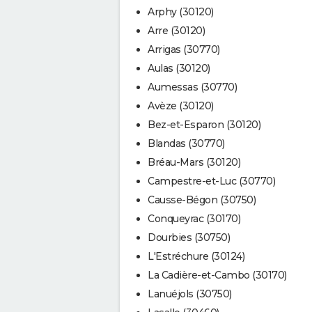
Arphy (30120)
Arre (30120)
Arrigas (30770)
Aulas (30120)
Aumessas (30770)
Avèze (30120)
Bez-et-Esparon (30120)
Blandas (30770)
Bréau-Mars (30120)
Campestre-et-Luc (30770)
Causse-Bégon (30750)
Conqueyrac (30170)
Dourbies (30750)
L'Estréchure (30124)
La Cadière-et-Cambo (30170)
Lanuéjols (30750)