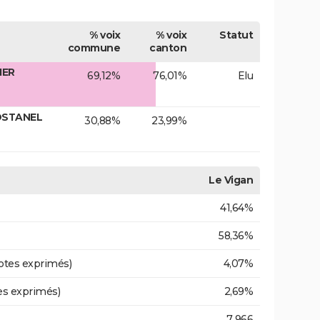
% voix
% voix
Statut
commune
canton
IER
69,12%
76,01%
Elu
OSTANEL
30,88%
23,99%
Le Vigan
41,64%
58,36%
otes exprimés)
4,07%
es exprimés)
2,69%
7 966