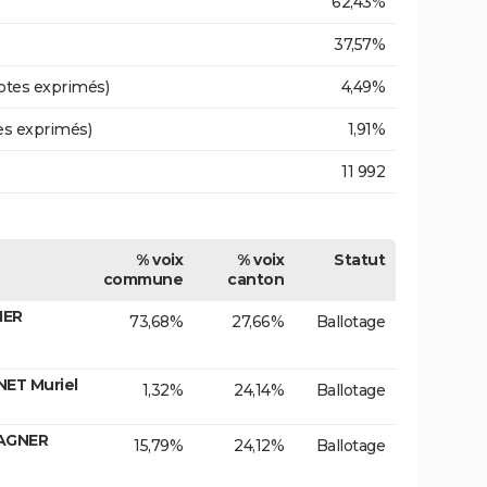
62,43%
37,57%
otes exprimés)
4,49%
es exprimés)
1,91%
11 992
% voix
% voix
Statut
commune
canton
IER
73,68%
27,66%
Ballotage
NET Muriel
1,32%
24,14%
Ballotage
WAGNER
15,79%
24,12%
Ballotage