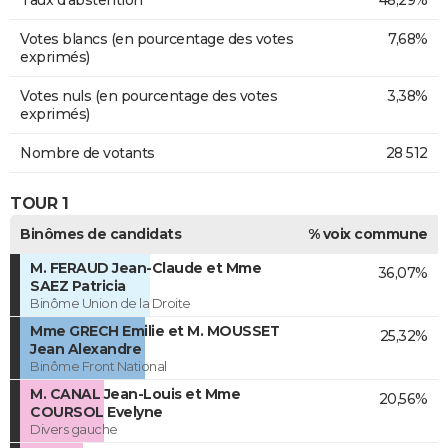
Taux d'abstention
48,29%
Votes blancs (en pourcentage des votes
7,68%
exprimés)
Votes nuls (en pourcentage des votes
3,38%
exprimés)
Nombre de votants
28 512
TOUR 1
Binômes de candidats
% voix commune
M. FERAUD Jean-Claude et Mme
36,07%
SAEZ Patricia
Binôme Union de la Droite
Mme GRECH Emilie et M. MOUSSET
25,32%
Jean Alexandre
Binôme Front National
M. CANAL Jean-Louis et Mme
20,56%
COURSOL Evelyne
Divers gauche