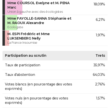
Mme COURSOL Evelyne et M. PENA
18,09%
Marc
Union à gauche avec des écologistes
Mme FAYOLLE-SANNA Stéphanie et
6,21%
M. RAOUX Alexandre
Ecologiste
M. ESPI Frédéric et Mme
1,97%
LUKSENBERG Nelly
La France Insoumise
Participation au scrutin
Trets
Taux de participation
35,97%
Taux d'abstention
64,03%
Votes blancs (en pourcentage des votes
2,76%
exprimés)
Votes nuls (en pourcentage des votes
1,57%
exprimés)