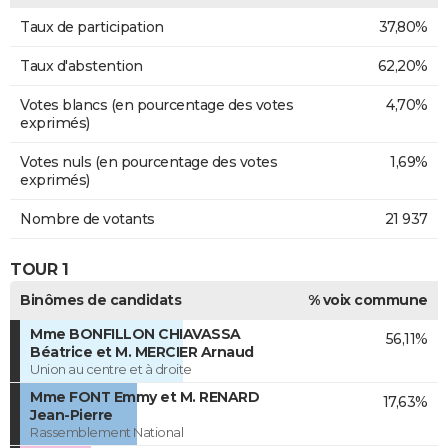
Taux de participation
37,80%
Taux d'abstention
62,20%
Votes blancs (en pourcentage des votes
4,70%
exprimés)
Votes nuls (en pourcentage des votes
1,69%
exprimés)
Nombre de votants
21 937
TOUR 1
Binômes de candidats
% voix commune
Mme BONFILLON CHIAVASSA
56,11%
Béatrice et M. MERCIER Arnaud
Union au centre et à droite
Mme FONT Emmy et M. RENARD
17,63%
Jean-Pierre
Rassemblement National