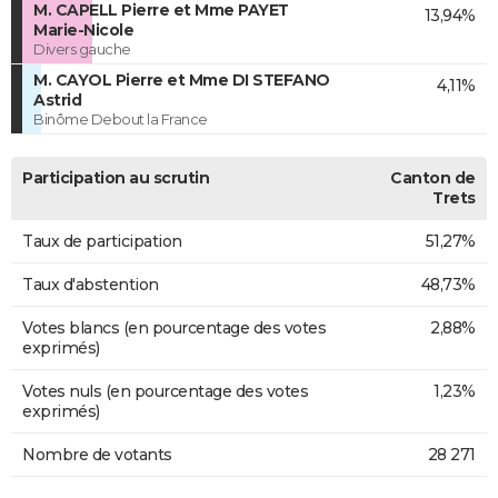
M. CAPELL Pierre et Mme PAYET
13,94%
Marie-Nicole
Divers gauche
M. CAYOL Pierre et Mme DI STEFANO
4,11%
Astrid
Binôme Debout la France
Participation au scrutin
Canton de
Trets
Taux de participation
51,27%
Taux d'abstention
48,73%
Votes blancs (en pourcentage des votes
2,88%
exprimés)
Votes nuls (en pourcentage des votes
1,23%
exprimés)
Nombre de votants
28 271