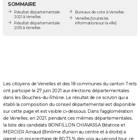
SOMMAIRE
City break
Voyage de noces
Climat
Destinations
Voyage nature
Forum
+
PHOTO
Résultat départementale
Bureaux de vote à Venelles
2021 à Venelles
Venelles
(toutes les
GUIDES D'ACHAT
Résultat départementale
informations sur la ville)
2015 à Venelles
BONS PLANS
CARTE DE VOEUX
Carte Bonne année
Carte Pâques
Carte de Noël
Carte Saint-Valentin
Carte d'anniversaire
DICTIONNAIRE
Biographies
Expressions
Dictionnaire
Citations
Proverbes
PROGRAMME TV
Les citoyens de Venelles et des 18 communes du canton Trets
COPAINS D'AVANT
ont participé le 27 juin 2021 aux élections départementales
Se connecter
Collèges
Universités
Service militaire
S'inscrire
Lycées
Primaires
Entreprises
Avis de recherche
AVIS DE DÉCÈS
dans les Bouches-du-Rhône. Le résultat de ce scrutin qui a
établi la composition du conseil départemental est disponible
FORUM
sur cette page et est visible ci-dessous. Dans l'agglomération
de Venelles, en 2021, pendant ces mêmes départementales,
Lifestyle
Sport
Television
Cinema
Bricolage
Culture
Auto
Voyage
la liste des candidats BONFILLON CHIAVASSA Béatrice et
MERCIER Arnaud (Binôme d'union au centre et à droite) a
gagné un pourcentage de 80,73 % des voix au second tour, ce