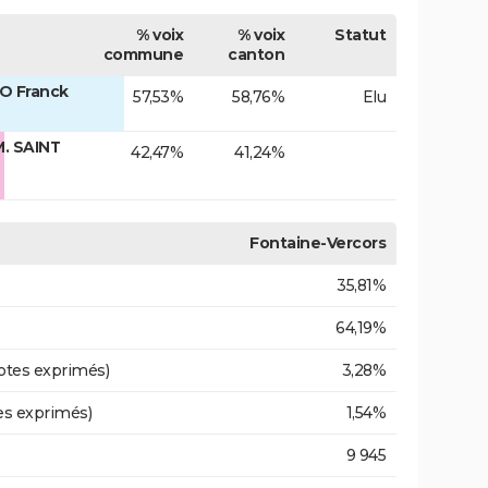
% voix
% voix
Statut
commune
canton
O Franck
57,53%
58,76%
Elu
. SAINT
42,47%
41,24%
Fontaine-Vercors
35,81%
64,19%
otes exprimés)
3,28%
es exprimés)
1,54%
9 945