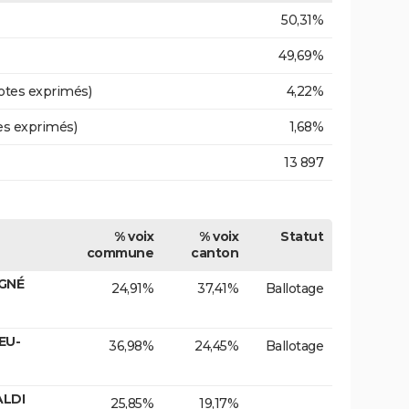
50,31%
49,69%
otes exprimés)
4,22%
es exprimés)
1,68%
13 897
% voix
% voix
Statut
commune
canton
IGNÉ
24,91%
37,41%
Ballotage
EU-
36,98%
24,45%
Ballotage
ALDI
25,85%
19,17%