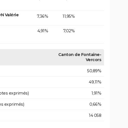
 Valérie
7,36%
11,95%
4,91%
7,02%
Canton de Fontaine-
Vercors
50,89%
49,11%
otes exprimés)
1,91%
es exprimés)
0,66%
14 058