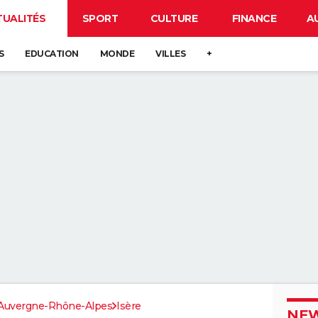
TUALITÉS
SPORT
CULTURE
FINANCE
A
S
EDUCATION
MONDE
VILLES
+
Auvergne-Rhône-Alpes
Isère
NEW