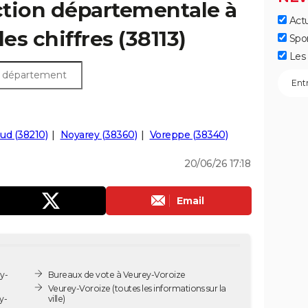
ection départementale à
Actu
les chiffres (38113)
Spo
Les 
ud (38210)
Noyarey (38360)
Voreppe (38340)
20/06/26 17:18
Email
y-
Bureaux de vote à Veurey-Voroize
Veurey-Voroize
(toutes les informations sur la
y-
ville)