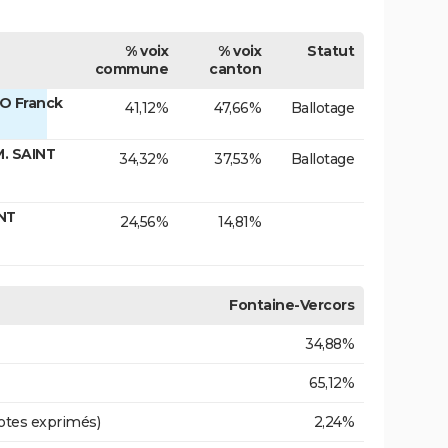
% voix
% voix
Statut
commune
canton
O Franck
41,12%
47,66%
Ballotage
. SAINT
34,32%
37,53%
Ballotage
NT
24,56%
14,81%
Fontaine-Vercors
34,88%
65,12%
otes exprimés)
2,24%