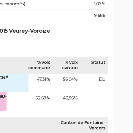
es exprimés)
1,07%
9 686
015 Veurey-Voroize
% voix
% voix
Statut
commune
canton
IGNÉ
47,31%
56,04%
Elu
EU-
52,69%
43,96%
Canton de Fontaine-
Vercors