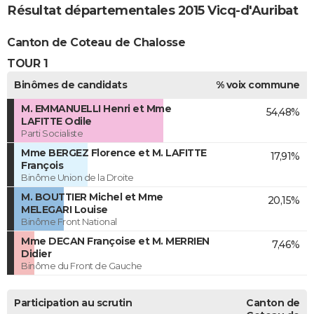
Résultat départementales 2015 Vicq-d'Auribat
Canton de Coteau de Chalosse
TOUR 1
Binômes de candidats
% voix commune
M. EMMANUELLI Henri et Mme
54,48%
LAFITTE Odile
Parti Socialiste
Mme BERGEZ Florence et M. LAFITTE
17,91%
François
Binôme Union de la Droite
M. BOUTTIER Michel et Mme
20,15%
MELEGARI Louise
Binôme Front National
Mme DECAN Françoise et M. MERRIEN
7,46%
Didier
Binôme du Front de Gauche
Participation au scrutin
Canton de