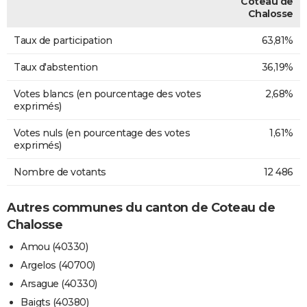
Coteau de
Chalosse
Taux de participation
63,81%
Taux d'abstention
36,19%
Votes blancs (en pourcentage des votes
2,68%
exprimés)
Votes nuls (en pourcentage des votes
1,61%
exprimés)
Nombre de votants
12 486
Autres communes du canton de Coteau de
Chalosse
Amou (40330)
Argelos (40700)
Arsague (40330)
Baigts (40380)