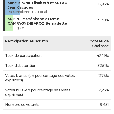
Mme BRUNIE Elisabeth et M. FAU
13,95%
Jean-Jacques
Rassemblement National
M. BRUEY Stéphane et Mme
9,30%
CAMPAGNE-IBARCQ Bernadette
Ecologiste
Participation au scrutin
Coteau de
Chalosse
Taux de participation
47,49%
Taux d'abstention
52,51%
Votes blancs (en pourcentage des votes
2,73%
exprimés)
Votes nuls (en pourcentage des votes
2,25%
exprimés)
Nombre de votants
9 431