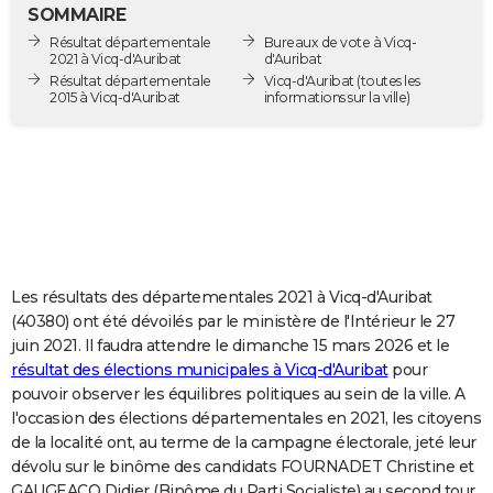
SOMMAIRE
City break
Voyage de noces
Climat
Destinations
Voyage nature
Forum
+
PHOTO
Résultat départementale
Bureaux de vote à Vicq-
2021 à Vicq-d'Auribat
d'Auribat
GUIDES D'ACHAT
Résultat départementale
Vicq-d'Auribat
(toutes les
2015 à Vicq-d'Auribat
informations sur la ville)
BONS PLANS
CARTE DE VOEUX
Carte Bonne année
Carte Pâques
Carte de Noël
Carte Saint-Valentin
Carte d'anniversaire
DICTIONNAIRE
Biographies
Expressions
Dictionnaire
Citations
Proverbes
PROGRAMME TV
COPAINS D'AVANT
Les résultats des départementales 2021 à Vicq-d'Auribat
(40380) ont été dévoilés par le ministère de l'Intérieur le 27
Se connecter
Collèges
Universités
Service militaire
S'inscrire
Lycées
Primaires
Entreprises
Avis de recherche
AVIS DE DÉCÈS
juin 2021. Il faudra attendre le dimanche 15 mars 2026 et le
résultat des élections municipales à Vicq-d'Auribat
pour
FORUM
pouvoir observer les équilibres politiques au sein de la ville. A
l'occasion des élections départementales en 2021, les citoyens
Lifestyle
Sport
Television
Cinema
Bricolage
Culture
Auto
Voyage
de la localité ont, au terme de la campagne électorale, jeté leur
dévolu sur le binôme des candidats FOURNADET Christine et
GAUGEACQ Didier (Binôme du Parti Socialiste) au second tour