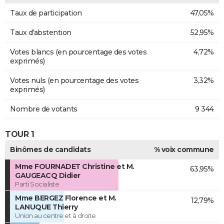
Taux de participation
47,05%
Taux d'abstention
52,95%
Votes blancs (en pourcentage des votes
4,72%
exprimés)
Votes nuls (en pourcentage des votes
3,32%
exprimés)
Nombre de votants
9 344
TOUR 1
Binômes de candidats
% voix commune
Mme FOURNADET Christine et M.
63,95%
GAUGEACQ Didier
Parti Socialiste
Mme BERGEZ Florence et M.
12,79%
LANUQUE Thierry
Union au centre et à droite