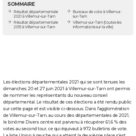
SOMMAIRE
City break
Voyage de noces
Climat
Destinations
Voyage nature
Forum
+
PHOTO
Résultat départementale
Bureaux de vote à Villemur-
2021 à Villemur-sur-Tarn
sur-Tarn
GUIDES D'ACHAT
Résultat départementale
Villemur-sur-Tarn
(toutes les
2015 à Villemur-sur-Tarn
informations sur la ville)
BONS PLANS
CARTE DE VOEUX
Carte Bonne année
Carte Pâques
Carte de Noël
Carte Saint-Valentin
Carte d'anniversaire
DICTIONNAIRE
Biographies
Expressions
Dictionnaire
Citations
Proverbes
PROGRAMME TV
COPAINS D'AVANT
Les élections départementales 2021 qui se sont tenues les
dimanches 20 et 27 juin 2021 à Villemur-sur-Tarn ont permis
Se connecter
Collèges
Universités
Service militaire
S'inscrire
Lycées
Primaires
Entreprises
Avis de recherche
AVIS DE DÉCÈS
de nommer les représentants du nouveau conseil
départemental. Le résultat de ces élections a été rendu public
FORUM
sur cette page et est visible ci-dessous. Dans l'agglomération
de Villemur-sur-Tarn, au cours des départementales de 2021,
Lifestyle
Sport
Television
Cinema
Bricolage
Culture
Auto
Voyage
le binôme Divers centre est parvenu à récupérer 61,6 % des
votes au second tour, ce qui équivaut à 972 bulletins de vote.
La liste Union à gauche qui a atteint la deuxième place s'est