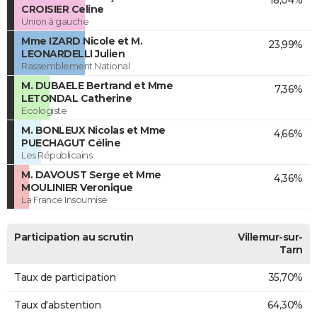
CROISIER Celine
Union à gauche
Mme IZARD Nicole et M.
23,99%
LEONARDELLI Julien
Rassemblement National
M. DUBAELE Bertrand et Mme
7,36%
LETONDAL Catherine
Ecologiste
M. BONLEUX Nicolas et Mme
4,66%
PUECHAGUT Céline
Les Républicains
M. DAVOUST Serge et Mme
4,36%
MOULINIER Veronique
La France Insoumise
Participation au scrutin
Villemur-sur-
Tarn
Taux de participation
35,70%
Taux d'abstention
64,30%