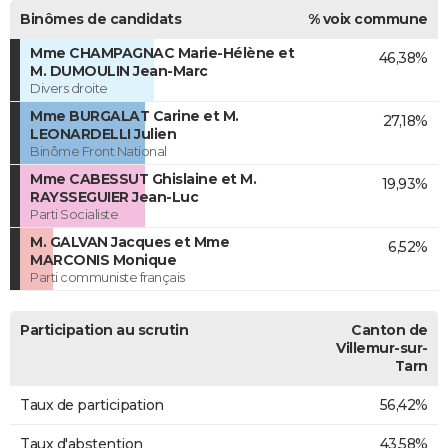
Binômes de candidats
% voix commune
Mme CHAMPAGNAC Marie-Hélène et
46,38%
M. DUMOULIN Jean-Marc
Divers droite
Mme BURGALAT Carine et M.
27,18%
LEONARDELLI Julien
Binôme Front National
Mme CABESSUT Ghislaine et M.
19,93%
RAYSSEGUIER Jean-Luc
Parti Socialiste
M. GALVAN Jacques et Mme
6,52%
MARCONIS Monique
Parti communiste français
Participation au scrutin
Canton de
Villemur-sur-
Tarn
Taux de participation
56,42%
Taux d'abstention
43,58%