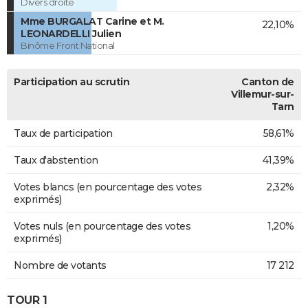
Divers droite
Mme BURGALAT Carine et M.
22,10%
LEONARDELLI Julien
Binôme Front National
Participation au scrutin
Canton de
Villemur-sur-
Tarn
Taux de participation
58,61%
Taux d'abstention
41,39%
Votes blancs (en pourcentage des votes
2,32%
exprimés)
Votes nuls (en pourcentage des votes
1,20%
exprimés)
Nombre de votants
17 212
TOUR 1