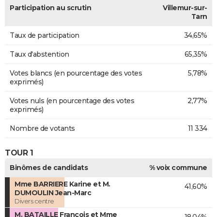
Participation au scrutin
Villemur-sur-
Tarn
Taux de participation
34,65%
Taux d'abstention
65,35%
Votes blancs (en pourcentage des votes
5,78%
exprimés)
Votes nuls (en pourcentage des votes
2,77%
exprimés)
Nombre de votants
11 334
TOUR 1
Binômes de candidats
% voix commune
Mme BARRIERE Karine et M.
41,60%
DUMOULIN Jean-Marc
Divers centre
M. BATAILLE François et Mme
18,04%