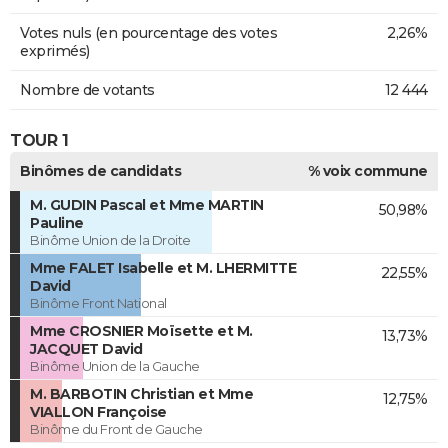
Votes nuls (en pourcentage des votes
2,26%
exprimés)
Nombre de votants
12 444
TOUR 1
Binômes de candidats
% voix commune
M. GUDIN Pascal et Mme MARTIN
50,98%
Pauline
Binôme Union de la Droite
Mme FALET Isabelle et M. LHERMITTE
22,55%
David
Binôme Front National
Mme CROSNIER Moïsette et M.
13,73%
JACQUET David
Binôme Union de la Gauche
M. BARBOTIN Christian et Mme
12,75%
VIALLON Françoise
Binôme du Front de Gauche