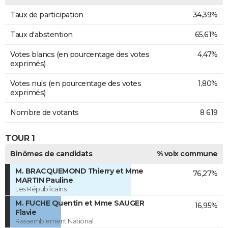
Taux de participation
34,39%
Taux d'abstention
65,61%
Votes blancs (en pourcentage des votes
4,47%
exprimés)
Votes nuls (en pourcentage des votes
1,80%
exprimés)
Nombre de votants
8 619
TOUR 1
Binômes de candidats
% voix commune
M. BRACQUEMOND Thierry et Mme
76,27%
MARTIN Pauline
Les Républicains
M. FUCHE Quentin et Mme SAUGER
16,95%
Flavie
Rassemblement National