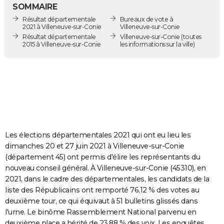
SOMMAIRE
City break
Voyage de noces
Climat
Destinations
Voyage nature
Forum
+
PHOTO
Résultat départementale
Bureaux de vote à
2021 à Villeneuve-sur-Conie
Villeneuve-sur-Conie
GUIDES D'ACHAT
Résultat départementale
Villeneuve-sur-Conie
(toutes
2015 à Villeneuve-sur-Conie
les informations sur la ville)
BONS PLANS
CARTE DE VOEUX
Carte Bonne année
Carte Pâques
Carte de Noël
Carte Saint-Valentin
Carte d'anniversaire
DICTIONNAIRE
Biographies
Expressions
Dictionnaire
Citations
Proverbes
PROGRAMME TV
COPAINS D'AVANT
Les élections départementales 2021 qui ont eu lieu les
dimanches 20 et 27 juin 2021 à Villeneuve-sur-Conie
Se connecter
Collèges
Universités
Service militaire
S'inscrire
Lycées
Primaires
Entreprises
Avis de recherche
AVIS DE DÉCÈS
(département 45) ont permis d'élire les représentants du
nouveau conseil général. À Villeneuve-sur-Conie (45310), en
FORUM
2021, dans le cadre des départementales, les candidats de la
liste des Républicains ont remporté 76,12 % des votes au
Lifestyle
Sport
Television
Cinema
Bricolage
Culture
Auto
Voyage
deuxième tour, ce qui équivaut à 51 bulletins glissés dans
l'urne. Le binôme Rassemblement National parvenu en
deuxième place a hérité de 23,88 % des voix. Les enquêtes