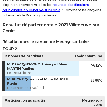
d'opinion orienteront-elles les
résultats des élections
municipales à Villeneuve-sur-Conie
? Comment les citoyens
voteront-ils le 15 mars prochain ?
Résultat départementale 2021 Villeneuve-sur-
Conie
Résultat dans le canton de Meung-sur-Loire
TOUR 2
Binômes de candidats
% voix commune
M. BRACQUEMOND Thierry et Mme
76,12%
MARTIN Pauline
Les Républicains
M. FUCHE Quentin et Mme SAUGER
23,88%
Flavie
Rassemblement National
Participation au scrutin
Meung-sur-
Loire