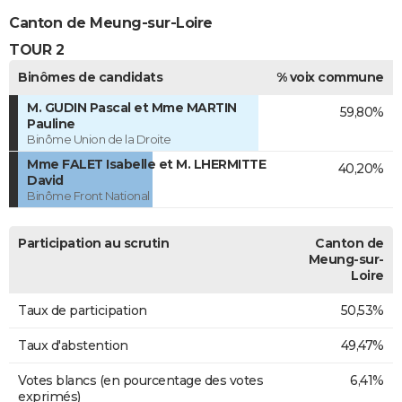
Canton de Meung-sur-Loire
TOUR 2
Binômes de candidats
% voix commune
M. GUDIN Pascal et Mme MARTIN
59,80%
Pauline
Binôme Union de la Droite
Mme FALET Isabelle et M. LHERMITTE
40,20%
David
Binôme Front National
Participation au scrutin
Canton de
Meung-sur-
Loire
Taux de participation
50,53%
Taux d'abstention
49,47%
Votes blancs (en pourcentage des votes
6,41%
exprimés)