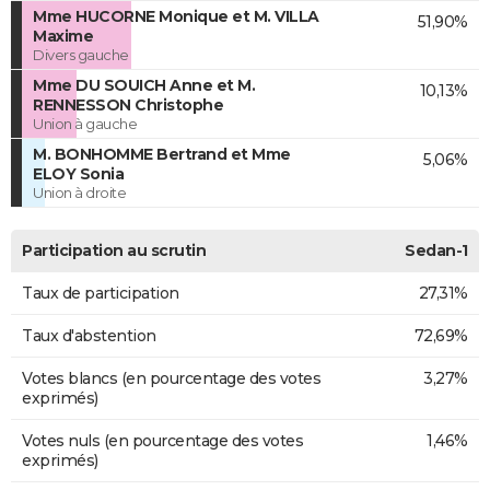
Mme HUCORNE Monique et M. VILLA
51,90%
Maxime
Divers gauche
Mme DU SOUICH Anne et M.
10,13%
RENNESSON Christophe
Union à gauche
M. BONHOMME Bertrand et Mme
5,06%
ELOY Sonia
Union à droite
Participation au scrutin
Sedan-1
Taux de participation
27,31%
Taux d'abstention
72,69%
Votes blancs (en pourcentage des votes
3,27%
exprimés)
Votes nuls (en pourcentage des votes
1,46%
exprimés)