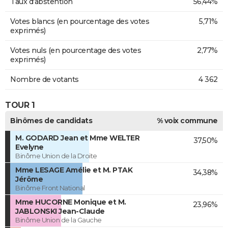
Taux d'abstention
56,44%
Votes blancs (en pourcentage des votes
5,71%
exprimés)
Votes nuls (en pourcentage des votes
2,77%
exprimés)
Nombre de votants
4 362
TOUR 1
Binômes de candidats
% voix commune
M. GODARD Jean et Mme WELTER
37,50%
Evelyne
Binôme Union de la Droite
Mme LESAGE Amélie et M. PTAK
34,38%
Jérôme
Binôme Front National
Mme HUCORNE Monique et M.
23,96%
JABLONSKI Jean-Claude
Binôme Union de la Gauche