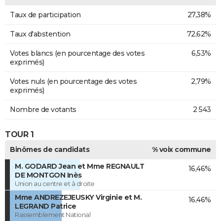
Taux de participation
27,38%
Taux d'abstention
72,62%
Votes blancs (en pourcentage des votes
6,53%
exprimés)
Votes nuls (en pourcentage des votes
2,79%
exprimés)
Nombre de votants
2 543
TOUR 1
Binômes de candidats
% voix commune
M. GODARD Jean et Mme REGNAULT
16,46%
DE MONTGON Inès
Union au centre et à droite
Mme ANDREZEJEUSKY Virginie et M.
16,46%
LEGRAND Patrice
Rassemblement National