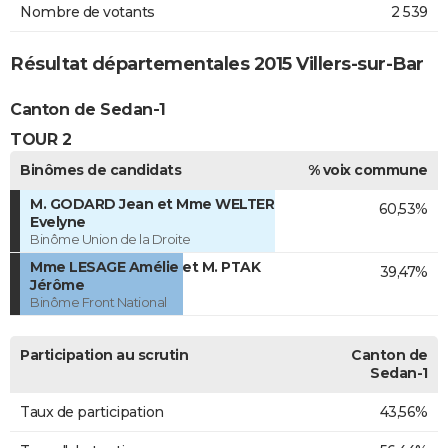
Nombre de votants
2 539
Résultat départementales 2015 Villers-sur-Bar
Canton de Sedan-1
TOUR 2
Binômes de candidats
% voix commune
M. GODARD Jean et Mme WELTER
60,53%
Evelyne
Binôme Union de la Droite
Mme LESAGE Amélie et M. PTAK
39,47%
Jérôme
Binôme Front National
Participation au scrutin
Canton de
Sedan-1
Taux de participation
43,56%