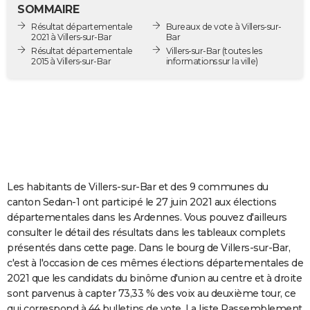
SOMMAIRE
City break
Voyage de noces
Climat
Destinations
Voyage nature
Forum
+
PHOTO
Résultat départementale
Bureaux de vote à Villers-sur-
2021 à Villers-sur-Bar
Bar
GUIDES D'ACHAT
Résultat départementale
Villers-sur-Bar
(toutes les
2015 à Villers-sur-Bar
informations sur la ville)
BONS PLANS
CARTE DE VOEUX
Carte Bonne année
Carte Pâques
Carte de Noël
Carte Saint-Valentin
Carte d'anniversaire
DICTIONNAIRE
Biographies
Expressions
Dictionnaire
Citations
Proverbes
PROGRAMME TV
COPAINS D'AVANT
Les habitants de Villers-sur-Bar et des 9 communes du
canton Sedan-1 ont participé le 27 juin 2021 aux élections
Se connecter
Collèges
Universités
Service militaire
S'inscrire
Lycées
Primaires
Entreprises
Avis de recherche
AVIS DE DÉCÈS
départementales dans les Ardennes. Vous pouvez d'ailleurs
consulter le détail des résultats dans les tableaux complets
FORUM
présentés dans cette page. Dans le bourg de Villers-sur-Bar,
c'est à l'occasion de ces mêmes élections départementales de
Lifestyle
Sport
Television
Cinema
Bricolage
Culture
Auto
Voyage
2021 que les candidats du binôme d'union au centre et à droite
sont parvenus à capter 73,33 % des voix au deuxième tour, ce
qui correspond à 44 bulletins de vote. La liste Rassemblement