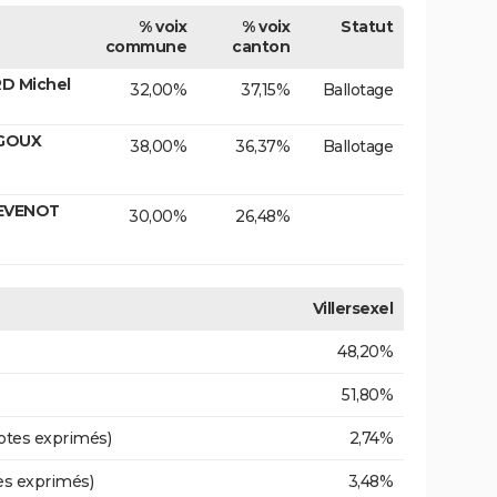
% voix
% voix
Statut
commune
canton
RD Michel
32,00%
37,15%
Ballotage
 GOUX
38,00%
36,37%
Ballotage
TEVENOT
30,00%
26,48%
Villersexel
48,20%
51,80%
otes exprimés)
2,74%
es exprimés)
3,48%