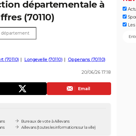
ection départementale à
Actu
iffres (70110)
Spo
Les 
rt (70110)
Longevelle (70110)
Oppenans (70110)
20/06/26 17:18
Email
ans
Bureaux de vote à Aillevans
ans
Aillevans
(toutes les informations sur la ville)