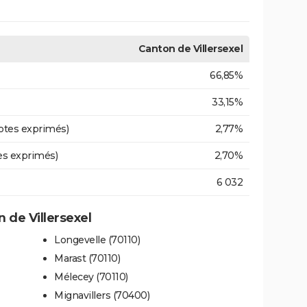
Canton de Villersexel
66,85%
33,15%
otes exprimés)
2,77%
es exprimés)
2,70%
6 032
de Villersexel
Longevelle (70110)
Marast (70110)
Mélecey (70110)
Mignavillers (70400)