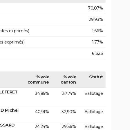
70,07%
29,93%
otes exprimés)
1,66%
es exprimés)
1,77%
6 323
% voix
% voix
Statut
commune
canton
LLETERET
34,85%
37,74%
Ballotage
RD Michel
40,91%
32,90%
Ballotage
ISSARD
24,24%
29,36%
Ballotage