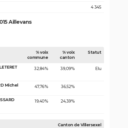
4 345
15 Aillevans
% voix
% voix
Statut
commune
canton
LLETERET
32,84%
39,09%
Elu
RD Michel
47,76%
36,52%
ISSARD
19,40%
24,39%
Canton de Villersexel