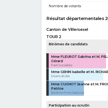
Nombre de votants
Résultat départementales 20
Canton de Villersexel
TOUR 2
Binômes de candidats
Mme FLEUROT Sabrina et M. PE
Gérard
Parti Socialiste
Mme GEHIN Isabelle et M. RICHA
Divers droite
Mme CUGNOT Jeanne et M. FRO
Patrice
Binôme Front National
Participation au scrutin