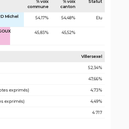
% voix
% voix
Statut
commune
canton
RD Michel
54,17%
54,48%
Elu
 GOUX
45,83%
45,52%
Villersexel
52,34%
47,66%
otes exprimés)
4,73%
es exprimés)
4,49%
4 717