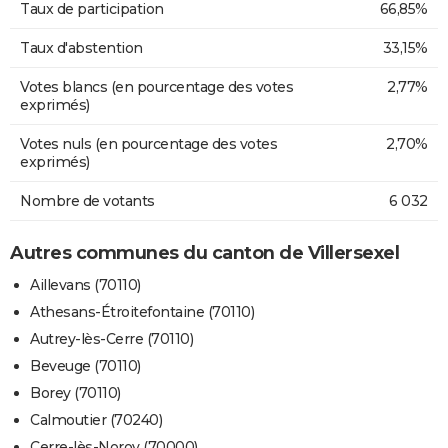
Taux de participation
66,85%
Taux d'abstention
33,15%
Votes blancs (en pourcentage des votes
2,77%
exprimés)
Votes nuls (en pourcentage des votes
2,70%
exprimés)
Nombre de votants
6 032
Autres communes du canton de Villersexel
Aillevans (70110)
Athesans-Étroitefontaine (70110)
Autrey-lès-Cerre (70110)
Beveuge (70110)
Borey (70110)
Calmoutier (70240)
Cerre-lès-Noroy (70000)