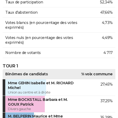
Taux de participation
52,34%
Taux d'abstention
47,66%
Votes blancs (en pourcentage des votes
4,73%
exprimés)
Votes nuls (en pourcentage des votes
4,49%
exprimés)
Nombre de votants
4 717
TOUR 1
Binômes de candidats
% voix commune
Mme GEHIN Isabelle et M. RICHARD
27,45%
Michel
Union au centre et à droite
Mme BOCKSTALL Barbara et M.
37,25%
GOUX Patrick
Divers gauche
M. BELPERIN Maurice et Mme
35,29%