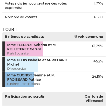
Votes nuls (en pourcentage des votes
1,77%
exprimés)
Nombre de votants
6 323
TOUR 1
Binômes de candidats
% voix commune
Mme FLEUROT Sabrina et M.
61,29%
PELLETERET Gérard
Parti Socialiste
Mme GEHIN Isabelle et M. RICHARD
14,52%
Michel
Divers droite
Mme CUGNOT Jeanne et M.
24,19%
FROISSARD Patrice
Binôme Front National
Participation au scrutin
Canton de
Villersexel