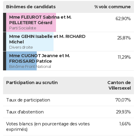
Binômes de candidats
% voix commune
Mme FLEUROT Sabrina et M.
62,90%
PELLETERET Gérard
Parti Socialiste
Mme GEHIN Isabelle et M. RICHARD
25,81%
Michel
Divers droite
Mme CUGNOT Jeanne et M.
11,29%
FROISSARD Patrice
Binôme Front National
Participation au scrutin
Canton de
Villersexel
Taux de participation
70,07%
Taux d'abstention
29,93%
Votes blancs (en pourcentage des votes
1,66%
exprimés)