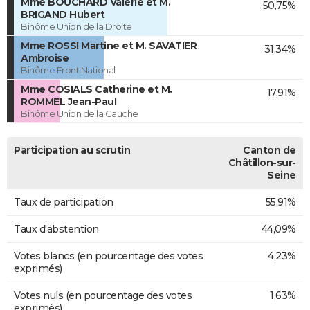
Mme BOUCHARD Valérie et M.
50,75%
BRIGAND Hubert
Binôme Union de la Droite
Mme ROSSI Martine et M. SAVATIER
31,34%
Ambroise
Binôme Front National
Mme COSIALS Catherine et M.
17,91%
ROMMEL Jean-Paul
Binôme Union de la Gauche
Participation au scrutin
Canton de
Châtillon-sur-
Seine
Taux de participation
55,91%
Taux d'abstention
44,09%
Votes blancs (en pourcentage des votes
4,23%
exprimés)
Votes nuls (en pourcentage des votes
1,63%
exprimés)