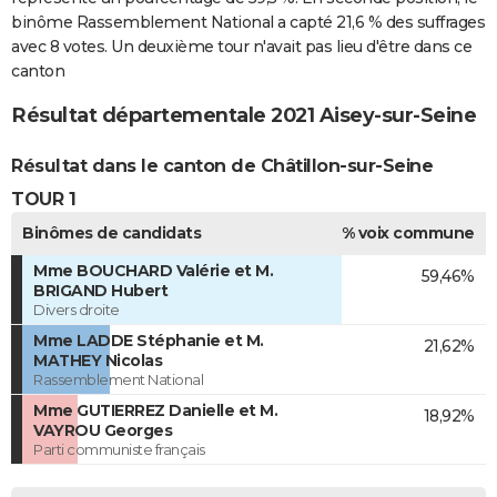
binôme Rassemblement National a capté 21,6 % des suffrages
avec 8 votes. Un deuxième tour n'avait pas lieu d'être dans ce
canton
Résultat départementale 2021 Aisey-sur-Seine
Résultat dans le canton de Châtillon-sur-Seine
TOUR 1
Binômes de candidats
% voix commune
Mme BOUCHARD Valérie et M.
59,46%
BRIGAND Hubert
Divers droite
Mme LADDE Stéphanie et M.
21,62%
MATHEY Nicolas
Rassemblement National
Mme GUTIERREZ Danielle et M.
18,92%
VAYROU Georges
Parti communiste français