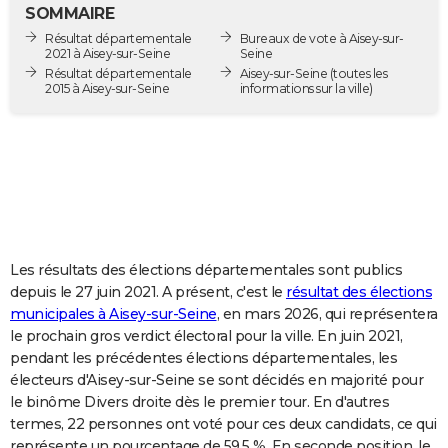
SOMMAIRE
City break
Voyage de noces
Climat
Destinations
Voyage nature
Forum
+
PHOTO
Résultat départementale
Bureaux de vote à Aisey-sur-
2021 à Aisey-sur-Seine
Seine
GUIDES D'ACHAT
Résultat départementale
Aisey-sur-Seine
(toutes les
2015 à Aisey-sur-Seine
informations sur la ville)
BONS PLANS
CARTE DE VOEUX
Carte Bonne année
Carte Pâques
Carte de Noël
Carte Saint-Valentin
Carte d'anniversaire
DICTIONNAIRE
Biographies
Expressions
Dictionnaire
Citations
Proverbes
PROGRAMME TV
COPAINS D'AVANT
Les résultats des élections départementales sont publics
depuis le 27 juin 2021. A présent, c'est le
résultat des élections
Se connecter
Collèges
Universités
Service militaire
S'inscrire
Lycées
Primaires
Entreprises
Avis de recherche
AVIS DE DÉCÈS
municipales à Aisey-sur-Seine
, en mars 2026, qui représentera
le prochain gros verdict électoral pour la ville. En juin 2021,
FORUM
pendant les précédentes élections départementales, les
électeurs d'Aisey-sur-Seine se sont décidés en majorité pour
Lifestyle
Sport
Television
Cinema
Bricolage
Culture
Auto
Voyage
le binôme Divers droite dès le premier tour. En d'autres
termes, 22 personnes ont voté pour ces deux candidats, ce qui
représente un pourcentage de 59,5 %. En seconde position, le