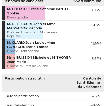
Binômes de candidats
% voix commune
M. COURTES Francis et Mme PANTEL
6,12%
Sophie
Divers gauche
M. DE LESCURE Jean et Mme
76,87%
MASSADOR Marjorie
Binôme Union pour un Mouvement
Populaire
M. CLARIO Jean-Luc et Mme
11,56%
PARDIGON Marie-France
Binôme Front National
Mme BUISSON Michèle et M. THOYER
5,44%
Jean-Marie
Binôme du Front de Gauche
Participation au scrutin
Canton de
Saint-Etienne-
du-Valdonnez
Taux de participation
67,31%
Taux d'abstention
32,69%