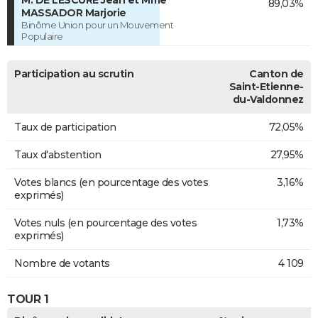
M. DE LESCURE Jean et Mme
89,03%
MASSADOR Marjorie
Binôme Union pour un Mouvement
Populaire
Participation au scrutin
Canton de
Saint-Etienne-
du-Valdonnez
Taux de participation
72,05%
Taux d'abstention
27,95%
Votes blancs (en pourcentage des votes
3,16%
exprimés)
Votes nuls (en pourcentage des votes
1,73%
exprimés)
Nombre de votants
4 109
TOUR 1