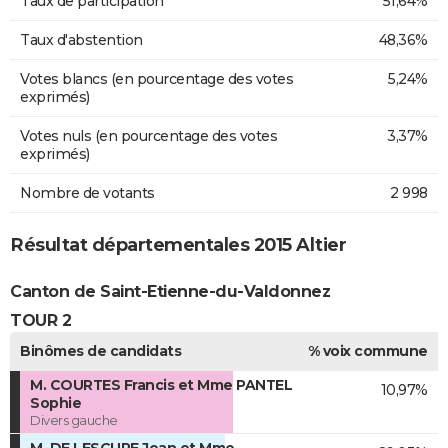
Taux de participation
51,64%
Taux d'abstention
48,36%
Votes blancs (en pourcentage des votes
5,24%
exprimés)
Votes nuls (en pourcentage des votes
3,37%
exprimés)
Nombre de votants
2 998
Résultat départementales 2015 Altier
Canton de Saint-Etienne-du-Valdonnez
TOUR 2
Binômes de candidats
% voix commune
M. COURTES Francis et Mme PANTEL
10,97%
Sophie
Divers gauche