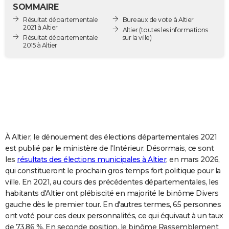
SOMMAIRE
City break
Voyage de noces
Climat
Destinations
Voyage nature
Forum
+
PHOTO
Résultat départementale
Bureaux de vote à Altier
2021 à Altier
Altier
(toutes les informations
GUIDES D'ACHAT
Résultat départementale
sur la ville)
2015 à Altier
BONS PLANS
CARTE DE VOEUX
Carte Bonne année
Carte Pâques
Carte de Noël
Carte Saint-Valentin
Carte d'anniversaire
DICTIONNAIRE
Biographies
Expressions
Dictionnaire
Citations
Proverbes
PROGRAMME TV
À Altier, le dénouement des élections départementales 2021
COPAINS D'AVANT
est publié par le ministère de l'Intérieur. Désormais, ce sont
Se connecter
Collèges
Universités
Service militaire
S'inscrire
Lycées
Primaires
Entreprises
Avis de recherche
AVIS DE DÉCÈS
les
résultats des élections municipales à Altier
, en mars 2026,
qui constitueront le prochain gros temps fort politique pour la
FORUM
ville. En 2021, au cours des précédentes départementales, les
habitants d'Altier ont plébiscité en majorité le binôme Divers
Lifestyle
Sport
Television
Cinema
Bricolage
Culture
Auto
Voyage
gauche dès le premier tour. En d'autres termes, 65 personnes
ont voté pour ces deux personnalités, ce qui équivaut à un taux
de 73,86 %. En seconde position, le binôme Rassemblement