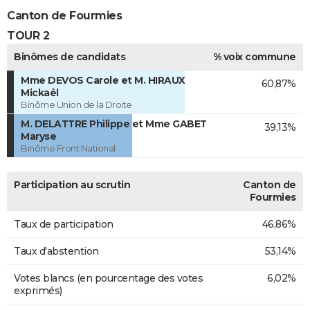
Canton de Fourmies
TOUR 2
Binômes de candidats
% voix commune
Mme DEVOS Carole et M. HIRAUX
60,87%
Mickaël
Binôme Union de la Droite
M. DELATTRE Philippe et Mme GABET
39,13%
Maryse
Binôme Front National
Participation au scrutin
Canton de
Fourmies
Taux de participation
46,86%
Taux d'abstention
53,14%
Votes blancs (en pourcentage des votes
6,02%
exprimés)