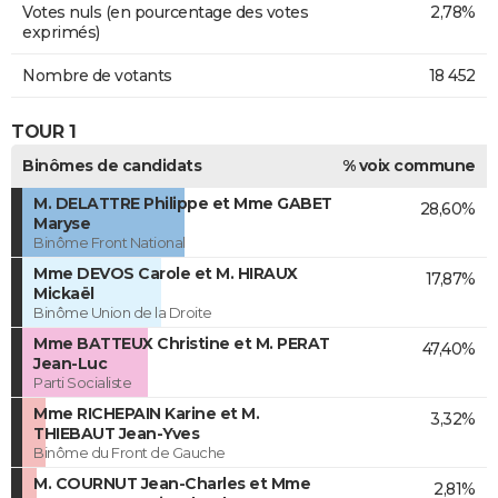
Votes nuls (en pourcentage des votes
2,78%
exprimés)
Nombre de votants
18 452
TOUR 1
Binômes de candidats
% voix commune
M. DELATTRE Philippe et Mme GABET
28,60%
Maryse
Binôme Front National
Mme DEVOS Carole et M. HIRAUX
17,87%
Mickaël
Binôme Union de la Droite
Mme BATTEUX Christine et M. PERAT
47,40%
Jean-Luc
Parti Socialiste
Mme RICHEPAIN Karine et M.
3,32%
THIEBAUT Jean-Yves
Binôme du Front de Gauche
M. COURNUT Jean-Charles et Mme
2,81%