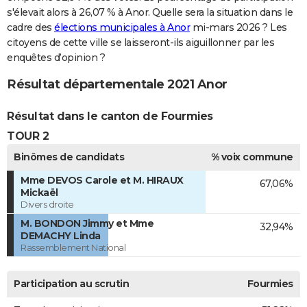
s'élevait alors à 26,07 % à Anor. Quelle sera la situation dans le
cadre des
élections municipales à Anor
mi-mars 2026 ? Les
citoyens de cette ville se laisseront-ils aiguillonner par les
enquêtes d’opinion ?
Résultat départementale 2021 Anor
Résultat dans le canton de Fourmies
TOUR 2
Binômes de candidats
% voix commune
Mme DEVOS Carole et M. HIRAUX
67,06%
Mickaël
Divers droite
M. BONDON Jimmy et Mme
32,94%
DEMACHY Linda
Rassemblement National
Participation au scrutin
Fourmies