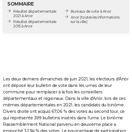
SOMMAIRE
City break
Voyage de noces
Climat
Destinations
Voyage nature
Forum
+
PHOTO
Résultat départementale
Bureaux de vote à Anor
2021 à Anor
Anor
(toutes les informations
GUIDES D'ACHAT
Résultat départementale
sur la ville)
2015 à Anor
BONS PLANS
CARTE DE VOEUX
Carte Bonne année
Carte Pâques
Carte de Noël
Carte Saint-Valentin
Carte d'anniversaire
DICTIONNAIRE
Biographies
Expressions
Dictionnaire
Citations
Proverbes
PROGRAMME TV
Les deux derniers dimanches de juin 2021, les électeurs d'Anor
COPAINS D'AVANT
ont déposé leur bulletin de vote dans les urnes de leur
Se connecter
Collèges
Universités
Service militaire
S'inscrire
Lycées
Primaires
Entreprises
Avis de recherche
AVIS DE DÉCÈS
commune pour remplacer à la fois les conseillers
départementaux et régionaux. Dans la ville d'Anor, lors de ces
FORUM
mêmes départementales en 2021, les candidats du binôme
Divers droite ont acquis 67,06 % des votes au second tour, ce
Lifestyle
Sport
Television
Cinema
Bricolage
Culture
Auto
Voyage
qui représente 399 bulletins insérés dans l'urne. Le binôme
Rassemblement National parvenu en deuxième place a
empoché 32,94 % des votes. Le pourcentage de participation