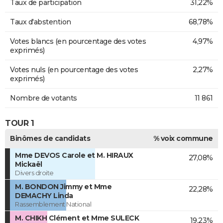
Taux de participation
31,22%
Taux d'abstention
68,78%
Votes blancs (en pourcentage des votes
4,97%
exprimés)
Votes nuls (en pourcentage des votes
2,27%
exprimés)
Nombre de votants
11 861
TOUR 1
Binômes de candidats
% voix commune
Mme DEVOS Carole et M. HIRAUX
27,08%
Mickaël
Divers droite
M. BONDON Jimmy et Mme
22,28%
DEMACHY Linda
Rassemblement National
M. CHIKH Clément et Mme SULECK
19,23%