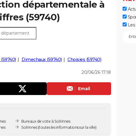
ection départementale à
Actu
iffres (59740)
Spo
Les 
 (59740)
Dimechaux (59740)
Choisies (59740)
20/06/26 17:18
Email
nnes
Bureaux de vote à Solrinnes
nes
Solrinnes
(toutes les informations sur la ville)