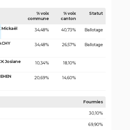
% voix
% voix
Statut
commune
canton
 Mickaël
34,48%
40,73%
Ballotage
ACHY
34,48%
26,57%
Ballotage
K Josiane
10,34%
18,10%
DEHEN
20,69%
14,60%
Fourmies
30,10%
69,90%