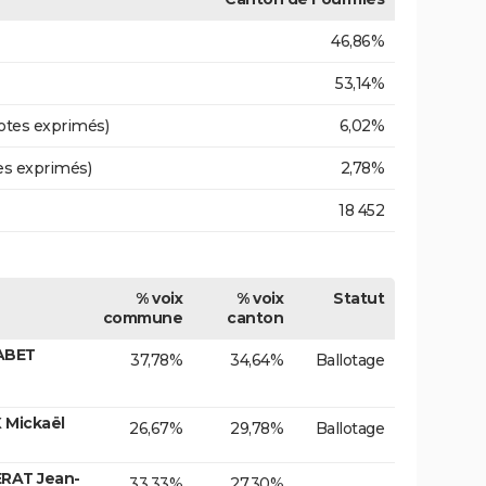
46,86%
53,14%
otes exprimés)
6,02%
es exprimés)
2,78%
18 452
% voix
% voix
Statut
commune
canton
ABET
37,78%
34,64%
Ballotage
 Mickaël
26,67%
29,78%
Ballotage
ERAT Jean-
33,33%
27,30%