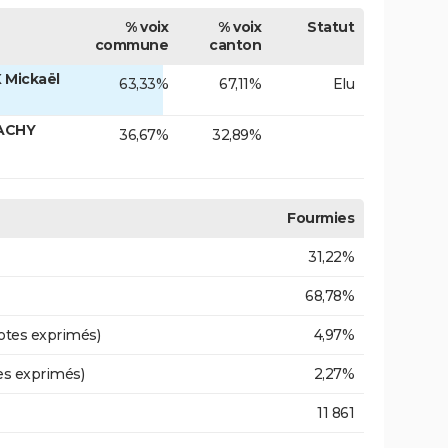
% voix
% voix
Statut
commune
canton
 Mickaël
63,33%
67,11%
Elu
ACHY
36,67%
32,89%
Fourmies
31,22%
68,78%
otes exprimés)
4,97%
es exprimés)
2,27%
11 861