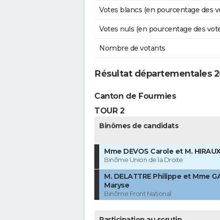
Votes blancs (en pourcentage des v
Votes nuls (en pourcentage des vot
Nombre de votants
Résultat départementales 20
Canton de Fourmies
TOUR 2
Binômes de candidats
Mme DEVOS Carole et M. HIRAUX
Binôme Union de la Droite
M. DELATTRE Philippe et Mme G
Maryse
Binôme Front National
Participation au scrutin