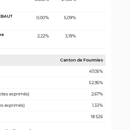
IEBAUT
0,00%
5,09%
me
2,22%
3,19%
Canton de Fourmies
47,05%
52,95%
otes exprimés)
2,67%
es exprimés)
1,33%
18 526