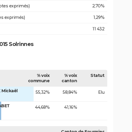
otes exprimés)
2,70%
es exprimés)
1,29%
11 432
15 Solrinnes
% voix
% voix
Statut
commune
canton
 Mickaël
55,32%
58,84%
Elu
ABET
44,68%
41,16%
Canton de Fourmies