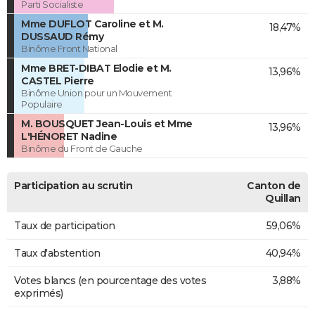
Parti Socialiste
Mme DUFLOT Caroline et M.
18,47%
DUSSAUD Rémy
Binôme Front National
Mme BRET-DIBAT Elodie et M.
13,96%
CASTEL Pierre
Binôme Union pour un Mouvement
Populaire
M. BOUSQUET Jean-Louis et Mme
13,96%
L'HÉNORET Nadine
Binôme du Front de Gauche
Participation au scrutin
Canton de
Quillan
Taux de participation
59,06%
Taux d'abstention
40,94%
Votes blancs (en pourcentage des votes
3,88%
exprimés)