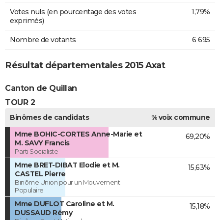
Votes nuls (en pourcentage des votes
1,79%
exprimés)
Nombre de votants
6 695
Résultat départementales 2015 Axat
Canton de Quillan
TOUR 2
Binômes de candidats
% voix commune
Mme BOHIC-CORTES Anne-Marie et
69,20%
M. SAVY Francis
Parti Socialiste
Mme BRET-DIBAT Elodie et M.
15,63%
CASTEL Pierre
Binôme Union pour un Mouvement
Populaire
Mme DUFLOT Caroline et M.
15,18%
DUSSAUD Rémy