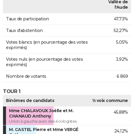
Vallée de
l'Aude
Taux de participation
47,73%
Taux d'abstention
52,27%
Votes blancs (en pourcentage des votes
5,05%
exprimés)
Votes nuls (en pourcentage des votes
3,92%
exprimés)
Nombre de votants
6 869
TOUR 1
Binômes de candidats
% voix commune
Mme CHALAVOUX Joëlle et M.
45,88%
CHANAUD Anthony
Union à gauche avec des écologistes
M. CASTEL Pierre et Mme VERGÉ
24,12%