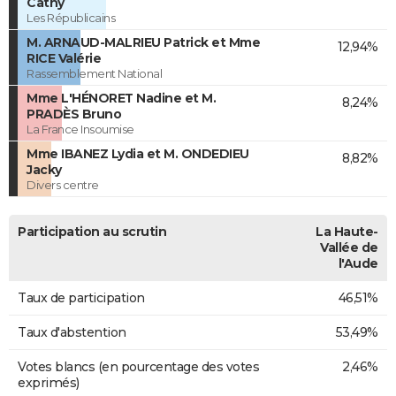
Cathy
Les Républicains
M. ARNAUD-MALRIEU Patrick et Mme
12,94%
RICE Valérie
Rassemblement National
Mme L'HÉNORET Nadine et M.
8,24%
PRADÈS Bruno
La France Insoumise
Mme IBANEZ Lydia et M. ONDEDIEU
8,82%
Jacky
Divers centre
Participation au scrutin
La Haute-
Vallée de
l'Aude
Taux de participation
46,51%
Taux d'abstention
53,49%
Votes blancs (en pourcentage des votes
2,46%
exprimés)