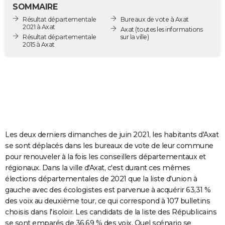
SOMMAIRE
City break
Voyage de noces
Climat
Destinations
Voyage nature
Forum
+
PHOTO
Résultat départementale
Bureaux de vote à Axat
2021 à Axat
Axat
(toutes les informations
GUIDES D'ACHAT
Résultat départementale
sur la ville)
2015 à Axat
BONS PLANS
CARTE DE VOEUX
Carte Bonne année
Carte Pâques
Carte de Noël
Carte Saint-Valentin
Carte d'anniversaire
DICTIONNAIRE
Biographies
Expressions
Dictionnaire
Citations
Proverbes
PROGRAMME TV
Les deux derniers dimanches de juin 2021, les habitants d'Axat
COPAINS D'AVANT
se sont déplacés dans les bureaux de vote de leur commune
Se connecter
Collèges
Universités
Service militaire
S'inscrire
Lycées
Primaires
Entreprises
Avis de recherche
AVIS DE DÉCÈS
pour renouveler à la fois les conseillers départementaux et
régionaux. Dans la ville d'Axat, c'est durant ces mêmes
FORUM
élections départementales de 2021 que la liste d'union à
gauche avec des écologistes est parvenue à acquérir 63,31 %
Lifestyle
Sport
Television
Cinema
Bricolage
Culture
Auto
Voyage
des voix au deuxième tour, ce qui correspond à 107 bulletins
choisis dans l'isoloir. Les candidats de la liste des Républicains
se sont emparés de 36,69 % des voix. Quel scénario se