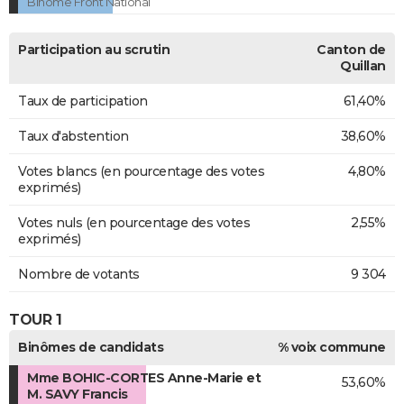
Binôme Front National
Participation au scrutin
Canton de
Quillan
Taux de participation
61,40%
Taux d'abstention
38,60%
Votes blancs (en pourcentage des votes
4,80%
exprimés)
Votes nuls (en pourcentage des votes
2,55%
exprimés)
Nombre de votants
9 304
TOUR 1
Binômes de candidats
% voix commune
Mme BOHIC-CORTES Anne-Marie et
53,60%
M. SAVY Francis