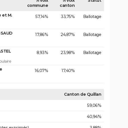
% voix
% voix
Statut
commune
canton
 et M.
57,14%
33,75%
Ballotage
USSAUD
17,86%
24,87%
Ballotage
ASTEL
8,93%
23,98%
Ballotage
ulaire
e
16,07%
17,40%
Canton de Quillan
59,06%
40,94%
otes exprimés)
3,88%