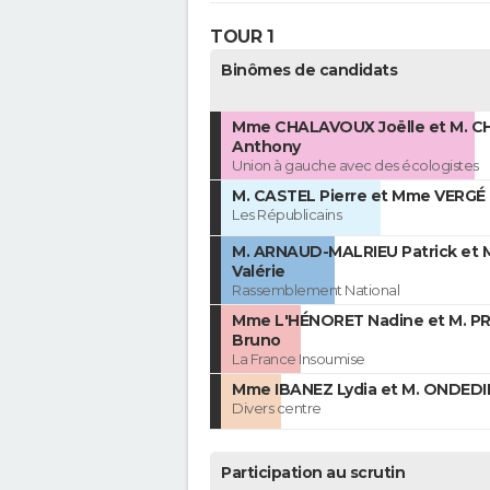
TOUR 1
Binômes de candidats
Mme CHALAVOUX Joëlle et M. 
Anthony
Union à gauche avec des écologistes
M. CASTEL Pierre et Mme VERGÉ
Les Républicains
M. ARNAUD-MALRIEU Patrick et 
Valérie
Rassemblement National
Mme L'HÉNORET Nadine et M. P
Bruno
La France Insoumise
Mme IBANEZ Lydia et M. ONDEDI
Divers centre
Participation au scrutin