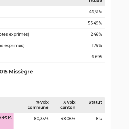
l'Aude
46,51%
53,49%
otes exprimés)
2,46%
es exprimés)
1,79%
6 695
015 Missègre
% voix
% voix
Statut
commune
canton
 et M.
80,33%
48,06%
Elu