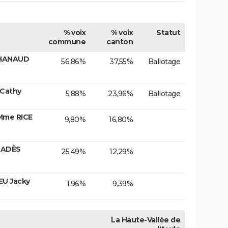
% voix
% voix
Statut
commune
canton
CHANAUD
56,86%
37,55%
Ballotage
 Cathy
5,88%
23,96%
Ballotage
Mme RICE
9,80%
16,80%
RADÈS
25,49%
12,29%
EU Jacky
1,96%
9,39%
La Haute-Vallée de