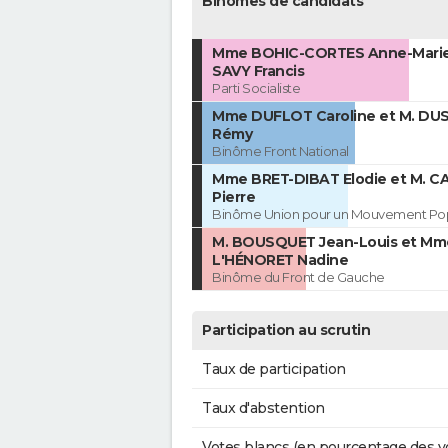
Binômes de candidats
Mme BOHIC-CORTES Anne-Marie
SAVY Francis
Parti Socialiste
Mme DUFLOT Caroline et M. D
Rémy
Binôme Front National
Mme BRET-DIBAT Elodie et M. C
Pierre
Binôme Union pour un Mouvement Pop
M. BOUSQUET Jean-Louis et Mm
L'HÉNORET Nadine
Binôme du Front de Gauche
Participation au scrutin
Taux de participation
Taux d'abstention
Votes blancs (en pourcentage des v