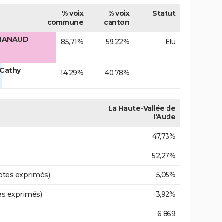
% voix
% voix
Statut
commune
canton
CHANAUD
85,71%
59,22%
Elu
 Cathy
14,29%
40,78%
La Haute-Vallée de
l'Aude
47,73%
52,27%
otes exprimés)
5,05%
es exprimés)
3,92%
6 869