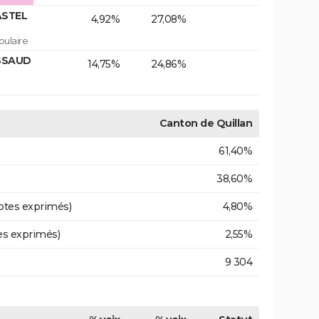
ASTEL
4,92%
27,08%
ulaire
USSAUD
14,75%
24,86%
Canton de Quillan
61,40%
38,60%
otes exprimés)
4,80%
es exprimés)
2,55%
9 304