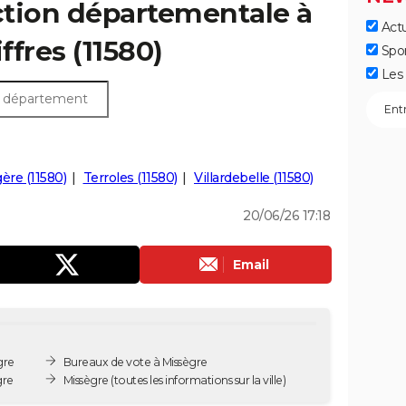
ection départementale à
Actu
ffres (11580)
Spo
Les 
ère (11580)
Terroles (11580)
Villardebelle (11580)
20/06/26 17:18
Email
gre
Bureaux de vote à Missègre
gre
Missègre
(toutes les informations sur la ville)