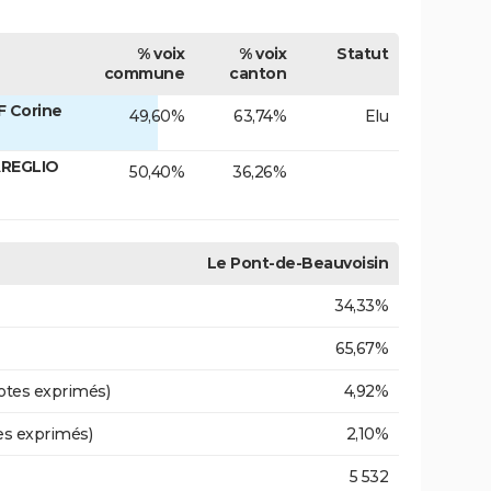
% voix
% voix
Statut
commune
canton
F Corine
49,60%
63,74%
Elu
AREGLIO
50,40%
36,26%
Le Pont-de-Beauvoisin
34,33%
65,67%
otes exprimés)
4,92%
es exprimés)
2,10%
5 532