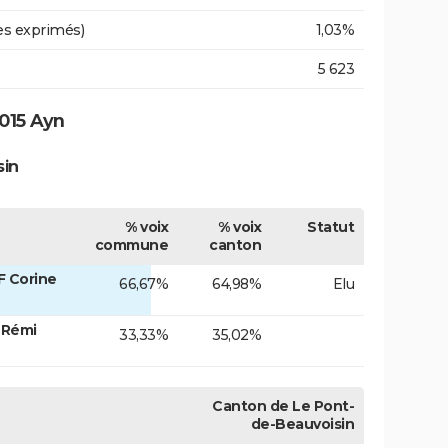
es exprimés)
1,03%
5 623
015 Ayn
sin
% voix
% voix
Statut
commune
canton
F Corine
66,67%
64,98%
Elu
 Rémi
33,33%
35,02%
Canton de Le Pont-
de-Beauvoisin