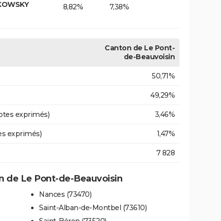
LKOWSKY
8,82%
7,38%
Canton de Le Pont-
de-Beauvoisin
50,71%
49,29%
otes exprimés)
3,46%
es exprimés)
1,47%
7 828
 de Le Pont-de-Beauvoisin
Nances (73470)
Saint-Alban-de-Montbel (73610)