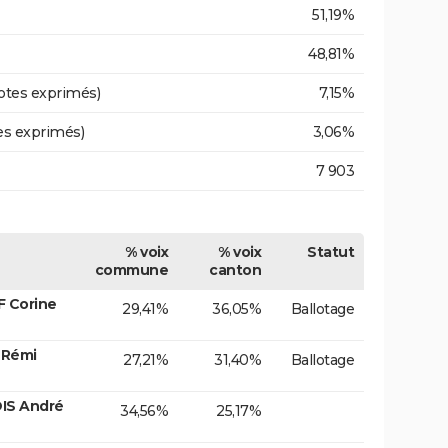
51,19%
48,81%
otes exprimés)
7,15%
es exprimés)
3,06%
7 903
% voix
% voix
Statut
commune
canton
F Corine
29,41%
36,05%
Ballotage
 Rémi
27,21%
31,40%
Ballotage
OIS André
34,56%
25,17%