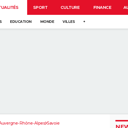
TUALITÉS
SPORT
CULTURE
FINANCE
A
S
EDUCATION
MONDE
VILLES
+
Auvergne-Rhône-Alpes
Savoie
NEW