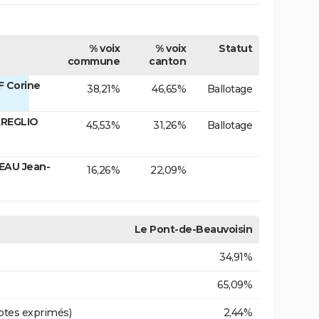
% voix
% voix
Statut
commune
canton
F Corine
38,21%
46,65%
Ballotage
AREGLIO
45,53%
31,26%
Ballotage
EAU Jean-
16,26%
22,09%
Le Pont-de-Beauvoisin
34,91%
65,09%
otes exprimés)
2,44%