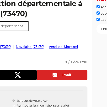
ection départementale à
Actu
s (73470)
Spo
Les 
 (73610)
Novalaise (73470)
Verel-de-Montbel
20/06/26 17:18
Email
Bureaux de vote à Ayn
Ayn
(toutes les informations sur la ville)