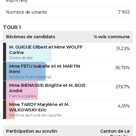
exprimés)
Nombre de votants
7 903
TOUR 1
Binômes de candidats
% voix commune
M. GUIGUE Gilbert et Mme WOLFF
31,23%
Corine
Divers droite
Mme FETU Isabelle et M. MARTIN
36,76%
Rémi
Binôme Front National
Mme BIENASSIS Brigitte et M. BOIS
27,67%
André
Parti Socialiste
Mme TARDY Marylène et M.
4,35%
WILKOWSKY Eric
Binôme du Front de Gauche
Participation au scrutin
Canton de Le