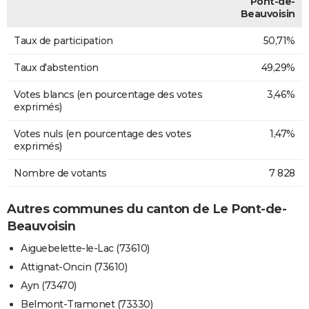
Pont-de-
Beauvoisin
Taux de participation
50,71%
Taux d'abstention
49,29%
Votes blancs (en pourcentage des votes
3,46%
exprimés)
Votes nuls (en pourcentage des votes
1,47%
exprimés)
Nombre de votants
7 828
Autres communes du canton de Le Pont-de-
Beauvoisin
Aiguebelette-le-Lac (73610)
Attignat-Oncin (73610)
Ayn (73470)
Belmont-Tramonet (73330)