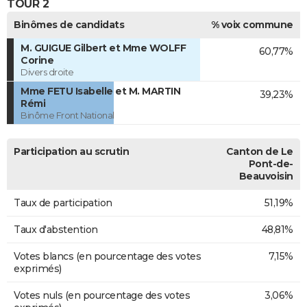
TOUR 2
Binômes de candidats
% voix commune
M. GUIGUE Gilbert et Mme WOLFF
60,77%
Corine
Divers droite
Mme FETU Isabelle et M. MARTIN
39,23%
Rémi
Binôme Front National
Participation au scrutin
Canton de Le
Pont-de-
Beauvoisin
Taux de participation
51,19%
Taux d'abstention
48,81%
Votes blancs (en pourcentage des votes
7,15%
exprimés)
Votes nuls (en pourcentage des votes
3,06%