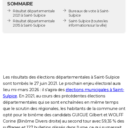
SOMMAIRE
City break
Voyage de noces
Climat
Destinations
Voyage nature
Forum
+
PHOTO
Résultat départementale
Bureaux de vote à Saint-
2021 à Saint-Sulpice
Sulpice
GUIDES D'ACHAT
Résultat départementale
Saint-Sulpice
(toutes les
2015 à Saint-Sulpice
informations sur la ville)
BONS PLANS
CARTE DE VOEUX
Carte Bonne année
Carte Pâques
Carte de Noël
Carte Saint-Valentin
Carte d'anniversaire
DICTIONNAIRE
Biographies
Expressions
Dictionnaire
Citations
Proverbes
PROGRAMME TV
COPAINS D'AVANT
Les résultats des élections départementales à Saint-Sulpice
sont tombés le 27 juin 2021. Le prochain enjeu électoral aura
Se connecter
Collèges
Universités
Service militaire
S'inscrire
Lycées
Primaires
Entreprises
Avis de recherche
AVIS DE DÉCÈS
lieu mi-mars 2026 : il s'agira des
élections municipales à Saint-
Sulpice
. En 2021, au cours des précédentes élections
FORUM
départementales qui se sont enchaînées en même temps
que le scrutin des régionales, les habitants de la commune ont
Lifestyle
Sport
Television
Cinema
Bricolage
Culture
Auto
Voyage
opté pour le binôme des candidats GUIGUE Gilbert et WOLFF
Corine (Binôme Divers droite) au second tour avec 59,35 % des
suffrages et 127 bulletins glissés dans l'urne, ce qui surpassait