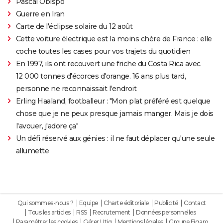
Pascal Obispo
Guerre en Iran
Carte de l'éclipse solaire du 12 août
Cette voiture électrique est la moins chère de France : elle
coche toutes les cases pour vos trajets du quotidien
En 1997, ils ont recouvert une friche du Costa Rica avec
12 000 tonnes d'écorces d'orange. 16 ans plus tard,
personne ne reconnaissait l'endroit
Erling Haaland, footballeur : "Mon plat préféré est quelque
chose que je ne peux presque jamais manger. Mais je dois
l'avouer, j'adore ça"
Un défi réservé aux génies : il ne faut déplacer qu'une seule
allumette
Qui sommes-nous ?
Equipe
Charte éditoriale
Publicité
Contact
Tous les articles
RSS
Recrutement
Données personnelles
Paramétrer les cookies
Gérer Utiq
Mentions légales
Groupe Figaro