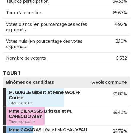
Taux de participation
34,33%
Taux d'abstention
65,67%
Votes blancs (en pourcentage des votes
4,92%
exprimés)
Votes nuls (en pourcentage des votes
2,10%
exprimés)
Nombre de votants
5 532
TOUR 1
Binômes de candidats
% voix commune
M. GUIGUE Gilbert et Mme WOLFF
39,82%
Corine
Divers droite
Mme BIENASSIS Brigitte et M.
35,40%
CAREGLIO Alain
Divers gauche
Mme CAVADAS Léa et M. CHAUVEAU
24,78%