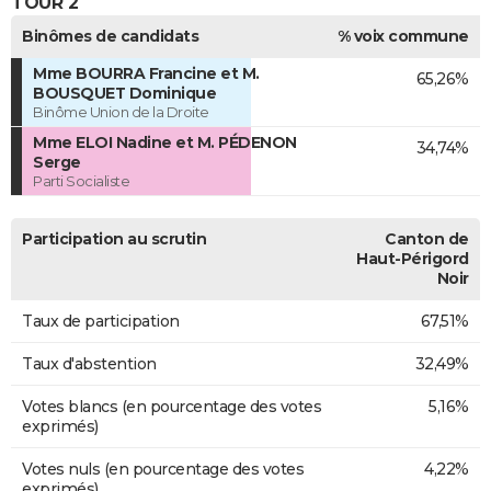
TOUR 2
Binômes de candidats
% voix commune
Mme BOURRA Francine et M.
65,26%
BOUSQUET Dominique
Binôme Union de la Droite
Mme ELOI Nadine et M. PÉDENON
34,74%
Serge
Parti Socialiste
Participation au scrutin
Canton de
Haut-Périgord
Noir
Taux de participation
67,51%
Taux d'abstention
32,49%
Votes blancs (en pourcentage des votes
5,16%
exprimés)
Votes nuls (en pourcentage des votes
4,22%
exprimés)