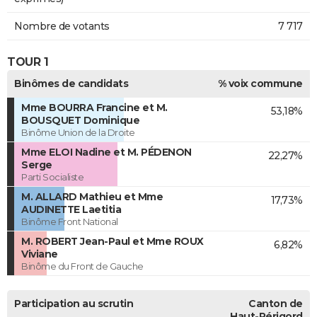
Nombre de votants
7 717
TOUR 1
Binômes de candidats
% voix commune
Mme BOURRA Francine et M.
53,18%
BOUSQUET Dominique
Binôme Union de la Droite
Mme ELOI Nadine et M. PÉDENON
22,27%
Serge
Parti Socialiste
M. ALLARD Mathieu et Mme
17,73%
AUDINETTE Laetitia
Binôme Front National
M. ROBERT Jean-Paul et Mme ROUX
6,82%
Viviane
Binôme du Front de Gauche
Participation au scrutin
Canton de
Haut-Périgord