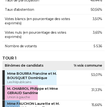
Taux de participation
49,44%
Taux d'abstention
50,56%
Votes blancs (en pourcentage des votes
3,50%
exprimés)
Votes nuls (en pourcentage des votes
3,65%
exprimés)
Nombre de votants
5 536
TOUR 1
Binômes de candidats
% voix commune
Mme BOURRA Francine et M.
53,01%
BOUSQUET Dominique
Les Républicains
M. CHABROL Philippe et Mme
31,33%
GERAUD Sandrine
Union à gauche
Mme FAUCHON Laurette et M.
15,66%