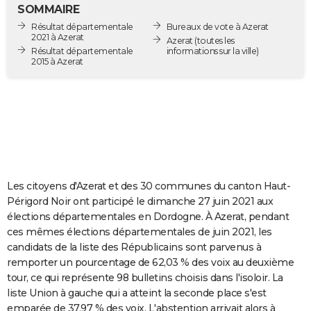
SOMMAIRE
City break
Voyage de noces
Climat
Destinations
Voyage nature
Forum
+
PHOTO
Résultat départementale
Bureaux de vote à Azerat
2021 à Azerat
Azerat
(toutes les
GUIDES D'ACHAT
Résultat départementale
informations sur la ville)
2015 à Azerat
BONS PLANS
CARTE DE VOEUX
Carte Bonne année
Carte Pâques
Carte de Noël
Carte Saint-Valentin
Carte d'anniversaire
DICTIONNAIRE
Biographies
Expressions
Dictionnaire
Citations
Proverbes
PROGRAMME TV
Les citoyens d'Azerat et des 30 communes du canton Haut-
COPAINS D'AVANT
Périgord Noir ont participé le dimanche 27 juin 2021 aux
Se connecter
Collèges
Universités
Service militaire
S'inscrire
Lycées
Primaires
Entreprises
Avis de recherche
AVIS DE DÉCÈS
élections départementales en Dordogne. À Azerat, pendant
ces mêmes élections départementales de juin 2021, les
FORUM
candidats de la liste des Républicains sont parvenus à
remporter un pourcentage de 62,03 % des voix au deuxième
Lifestyle
Sport
Television
Cinema
Bricolage
Culture
Auto
Voyage
tour, ce qui représente 98 bulletins choisis dans l'isoloir. La
liste Union à gauche qui a atteint la seconde place s'est
emparée de 37,97 % des voix. L'abstention arrivait alors à