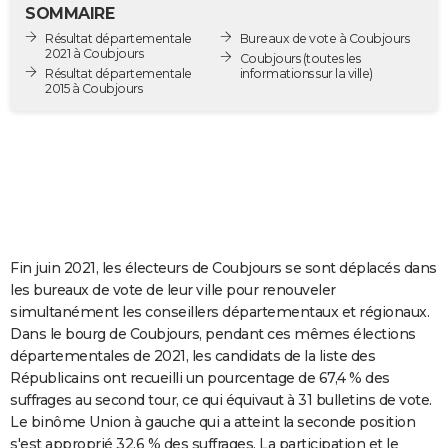
SOMMAIRE
City break
Voyage de noces
Climat
Destinations
Voyage nature
Forum
+
PHOTO
Résultat départementale
Bureaux de vote à Coubjours
2021 à Coubjours
Coubjours
(toutes les
GUIDES D'ACHAT
Résultat départementale
informations sur la ville)
2015 à Coubjours
BONS PLANS
CARTE DE VOEUX
Carte Bonne année
Carte Pâques
Carte de Noël
Carte Saint-Valentin
Carte d'anniversaire
DICTIONNAIRE
Biographies
Expressions
Dictionnaire
Citations
Proverbes
PROGRAMME TV
Fin juin 2021, les électeurs de Coubjours se sont déplacés dans
COPAINS D'AVANT
les bureaux de vote de leur ville pour renouveler
Se connecter
Collèges
Universités
Service militaire
S'inscrire
Lycées
Primaires
Entreprises
Avis de recherche
AVIS DE DÉCÈS
simultanément les conseillers départementaux et régionaux.
Dans le bourg de Coubjours, pendant ces mêmes élections
FORUM
départementales de 2021, les candidats de la liste des
Républicains ont recueilli un pourcentage de 67,4 % des
Lifestyle
Sport
Television
Cinema
Bricolage
Culture
Auto
Voyage
suffrages au second tour, ce qui équivaut à 31 bulletins de vote.
Le binôme Union à gauche qui a atteint la seconde position
s'est approprié 32,6 % des suffrages. La participation et le