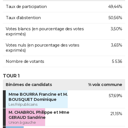
Taux de participation
49,44%
Taux d'abstention
50,56%
Votes blancs (en pourcentage des votes
3,50%
exprimés)
Votes nuls (en pourcentage des votes
3,65%
exprimés)
Nombre de votants
5 536
TOUR 1
Binômes de candidats
% voix commune
Mme BOURRA Francine et M.
57,69%
BOUSQUET Dominique
Les Républicains
M. CHABROL Philippe et Mme
21,15%
GERAUD Sandrine
Union à gauche