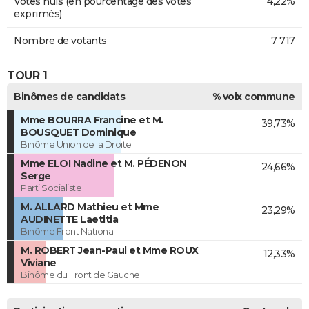
Votes nuls (en pourcentage des votes
4,22%
exprimés)
Nombre de votants
7 717
TOUR 1
Binômes de candidats
% voix commune
Mme BOURRA Francine et M.
39,73%
BOUSQUET Dominique
Binôme Union de la Droite
Mme ELOI Nadine et M. PÉDENON
24,66%
Serge
Parti Socialiste
M. ALLARD Mathieu et Mme
23,29%
AUDINETTE Laetitia
Binôme Front National
M. ROBERT Jean-Paul et Mme ROUX
12,33%
Viviane
Binôme du Front de Gauche