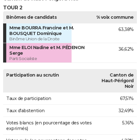
TOUR 2
Binômes de candidats
% voix commune
Mme BOURRA Francine et M.
63,38%
BOUSQUET Dominique
Binôme Union de la Droite
Mme ELOI Nadine et M. PÉDENON
36,62%
Serge
Parti Socialiste
Participation au scrutin
Canton de
Haut-Périgord
Noir
Taux de participation
67,51%
Taux d'abstention
32,49%
Votes blancs (en pourcentage des votes
5,16%
exprimés)