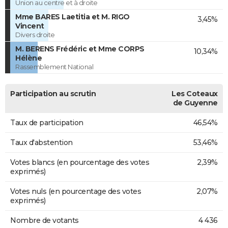
Union au centre et à droite
Mme BARES Laetitia et M. RIGO
3,45%
Vincent
Divers droite
M. BERENS Frédéric et Mme CORPS
10,34%
Hélène
Rassemblement National
Participation au scrutin
Les Coteaux
de Guyenne
Taux de participation
46,54%
Taux d'abstention
53,46%
Votes blancs (en pourcentage des votes
2,39%
exprimés)
Votes nuls (en pourcentage des votes
2,07%
exprimés)
Nombre de votants
4 436