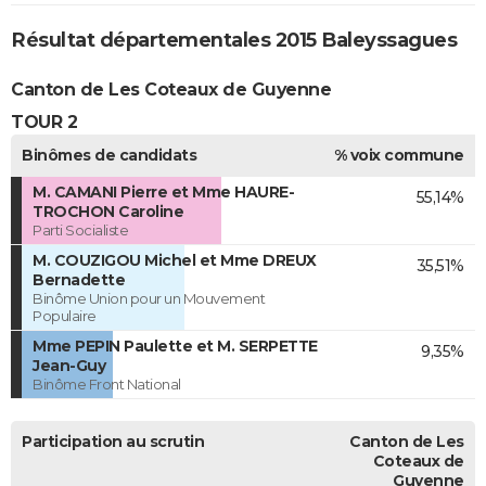
Résultat départementales 2015 Baleyssagues
Canton de Les Coteaux de Guyenne
TOUR 2
Binômes de candidats
% voix commune
M. CAMANI Pierre et Mme HAURE-
55,14%
TROCHON Caroline
Parti Socialiste
M. COUZIGOU Michel et Mme DREUX
35,51%
Bernadette
Binôme Union pour un Mouvement
Populaire
Mme PEPIN Paulette et M. SERPETTE
9,35%
Jean-Guy
Binôme Front National
Participation au scrutin
Canton de Les
Coteaux de
Guyenne