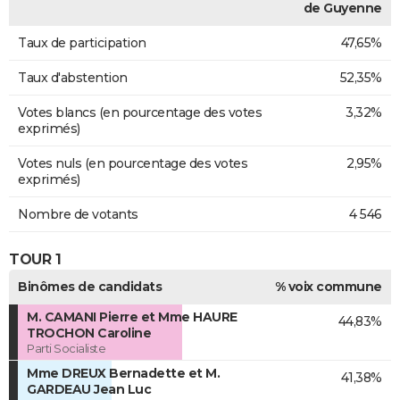
de Guyenne
Taux de participation
47,65%
Taux d'abstention
52,35%
Votes blancs (en pourcentage des votes
3,32%
exprimés)
Votes nuls (en pourcentage des votes
2,95%
exprimés)
Nombre de votants
4 546
TOUR 1
Binômes de candidats
% voix commune
M. CAMANI Pierre et Mme HAURE
44,83%
TROCHON Caroline
Parti Socialiste
Mme DREUX Bernadette et M.
41,38%
GARDEAU Jean Luc