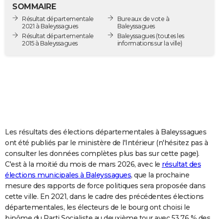
SOMMAIRE
City break
Voyage de noces
Climat
Destinations
Voyage nature
Forum
+
PHOTO
Résultat départementale
Bureaux de vote à
2021 à Baleyssagues
Baleyssagues
GUIDES D'ACHAT
Résultat départementale
Baleyssagues
(toutes les
2015 à Baleyssagues
informations sur la ville)
BONS PLANS
CARTE DE VOEUX
Carte Bonne année
Carte Pâques
Carte de Noël
Carte Saint-Valentin
Carte d'anniversaire
DICTIONNAIRE
Biographies
Expressions
Dictionnaire
Citations
Proverbes
PROGRAMME TV
COPAINS D'AVANT
Les résultats des élections départementales à Baleyssagues
ont été publiés par le ministère de l'Intérieur (n'hésitez pas à
Se connecter
Collèges
Universités
Service militaire
S'inscrire
Lycées
Primaires
Entreprises
Avis de recherche
AVIS DE DÉCÈS
consulter les données complètes plus bas sur cette page).
C'est à la moitié du mois de mars 2026, avec le
résultat des
FORUM
élections municipales à Baleyssagues
, que la prochaine
mesure des rapports de force politiques sera proposée dans
Lifestyle
Sport
Television
Cinema
Bricolage
Culture
Auto
Voyage
cette ville. En 2021, dans le cadre des précédentes élections
départementales, les électeurs de le bourg ont choisi le
binôme du Parti Socialiste au deuxième tour avec 53,76 % des