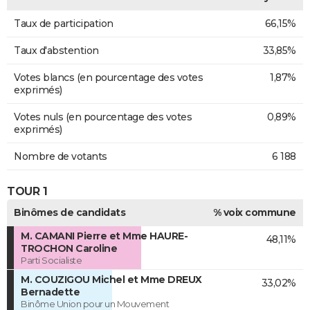
Taux de participation
66,15%
Taux d'abstention
33,85%
Votes blancs (en pourcentage des votes
1,87%
exprimés)
Votes nuls (en pourcentage des votes
0,89%
exprimés)
Nombre de votants
6 188
TOUR 1
Binômes de candidats
% voix commune
M. CAMANI Pierre et Mme HAURE-
48,11%
TROCHON Caroline
Parti Socialiste
M. COUZIGOU Michel et Mme DREUX
33,02%
Bernadette
Binôme Union pour un Mouvement