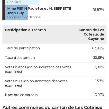
Populaire
Mme PEPIN Paulette et M. SERPETTE
18,87%
Jean-Guy
Binôme Front National
Participation au scrutin
Canton de Les
Coteaux de
Guyenne
Taux de participation
63,82%
Taux d'abstention
36,18%
Votes blancs (en pourcentage des votes
2,80%
exprimés)
Votes nuls (en pourcentage des votes
1,57%
exprimés)
Nombre de votants
5 970
Autres communes du canton de Les Coteaux