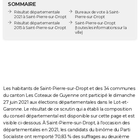
SOMMAIRE
City break
Voyage de noces
Climat
Destinations
Voyage nature
Forum
+
PHOTO
Résultat départementale
Bureaux de vote à Saint-
2021 à Saint-Pierre-sur-Dropt
Pierre-sur-Dropt
GUIDES D'ACHAT
Résultat départementale
Saint-Pierre-sur-Dropt
2015 à Saint-Pierre-sur-Dropt
(toutes les informations sur la
ville)
BONS PLANS
CARTE DE VOEUX
Carte Bonne année
Carte Pâques
Carte de Noël
Carte Saint-Valentin
Carte d'anniversaire
DICTIONNAIRE
Biographies
Expressions
Dictionnaire
Citations
Proverbes
PROGRAMME TV
COPAINS D'AVANT
Les habitants de Saint-Pierre-sur-Dropt et des 34 communes
Se connecter
Collèges
Universités
Service militaire
S'inscrire
Lycées
Primaires
Entreprises
Avis de recherche
du canton Les Coteaux de Guyenne ont participé le dimanche
AVIS DE DÉCÈS
27 juin 2021 aux élections départementales dans le Lot-et-
Garonne. Le résultat de ce scrutin qui a établi la composition
FORUM
du conseil départemental est disponible sur cette page et est
Lifestyle
Sport
Television
Cinema
Bricolage
Culture
Auto
Voyage
visible ci-dessous. À Saint-Pierre-sur-Dropt, à l'occasion des
départementales en 2021, les candidats du binôme du Parti
Socialiste ont remporté 70,83 % des suffrages au deuxième