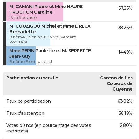
M. CAMANI Pierre et Mme HAURE-
57,25%
TROCHON Caroline
Parti Socialiste
M. COUZIGOU Michel et Mme DREUX
28,26%
Bernadette
Binôme Union pour un Mouvement
Populaire
Mme PEPIN Paulette et M. SERPETTE
14,49%
Jean-Guy
Binôme Front National
Participation au scrutin
Canton de Les
Coteaux de
Guyenne
Taux de participation
63,82%
Taux d'abstention
36,18%
Votes blancs (en pourcentage des votes
2,80%
exprimés)