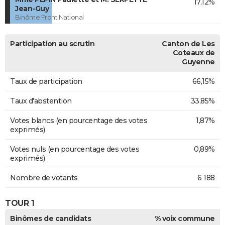
17,12%
Jean-Guy
Binôme Front National
Participation au scrutin
Canton de Les
Coteaux de
Guyenne
Taux de participation
66,15%
Taux d'abstention
33,85%
Votes blancs (en pourcentage des votes
1,87%
exprimés)
Votes nuls (en pourcentage des votes
0,89%
exprimés)
Nombre de votants
6 188
TOUR 1
Binômes de candidats
% voix commune