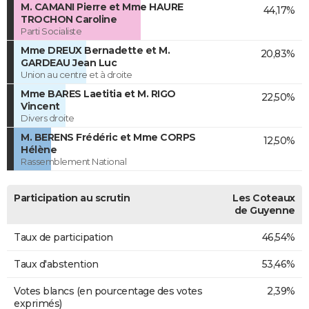
M. CAMANI Pierre et Mme HAURE
44,17%
TROCHON Caroline
Parti Socialiste
Mme DREUX Bernadette et M.
20,83%
GARDEAU Jean Luc
Union au centre et à droite
Mme BARES Laetitia et M. RIGO
22,50%
Vincent
Divers droite
M. BERENS Frédéric et Mme CORPS
12,50%
Hélène
Rassemblement National
Participation au scrutin
Les Coteaux
de Guyenne
Taux de participation
46,54%
Taux d'abstention
53,46%
Votes blancs (en pourcentage des votes
2,39%
exprimés)