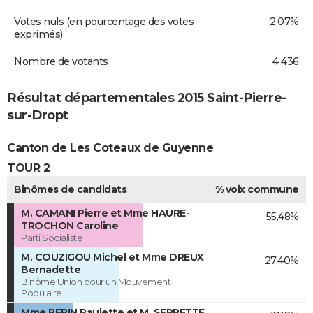
Votes nuls (en pourcentage des votes
2,07%
exprimés)
Nombre de votants
4 436
Résultat départementales 2015 Saint-Pierre-
sur-Dropt
Canton de Les Coteaux de Guyenne
TOUR 2
Binômes de candidats
% voix commune
M. CAMANI Pierre et Mme HAURE-
55,48%
TROCHON Caroline
Parti Socialiste
M. COUZIGOU Michel et Mme DREUX
27,40%
Bernadette
Binôme Union pour un Mouvement
Populaire
Mme PEPIN Paulette et M. SERPETTE