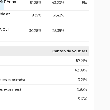
ONT Anne
51,38%
43,20%
Elu
ic et
18,35%
31,42%
AIOLI
30,28%
25,39%
Canton de Vouziers
57,91%
42,09%
otes exprimés)
3,21%
es exprimés)
0,83%
5 636