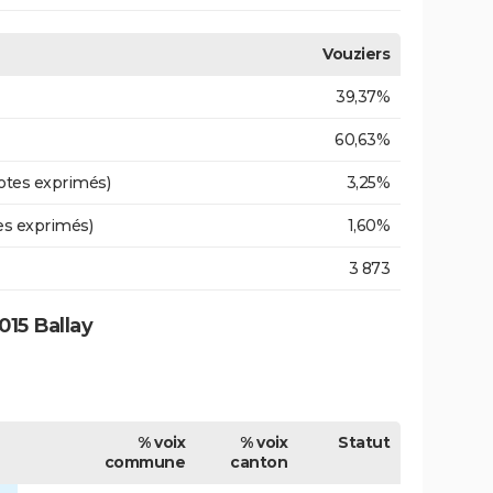
Vouziers
39,37%
60,63%
otes exprimés)
3,25%
es exprimés)
1,60%
3 873
15 Ballay
% voix
% voix
Statut
commune
canton