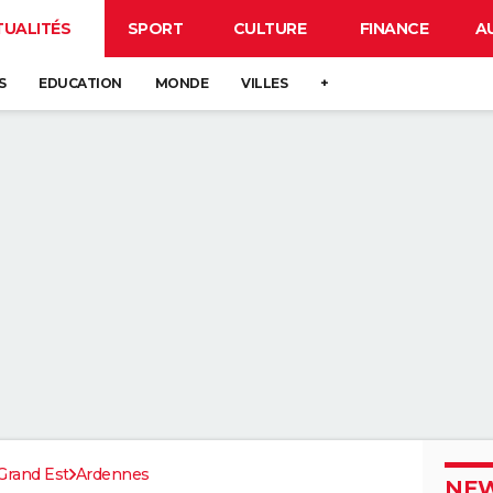
TUALITÉS
SPORT
CULTURE
FINANCE
A
S
EDUCATION
MONDE
VILLES
+
Grand Est
Ardennes
NEW