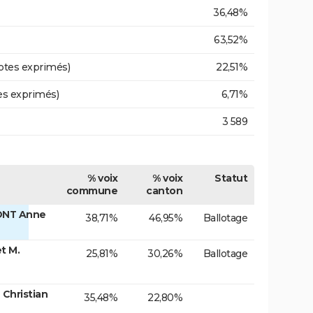
36,48%
63,52%
otes exprimés)
22,51%
es exprimés)
6,71%
3 589
% voix
% voix
Statut
commune
canton
ONT Anne
38,71%
46,95%
Ballotage
t M.
25,81%
30,26%
Ballotage
Christian
35,48%
22,80%