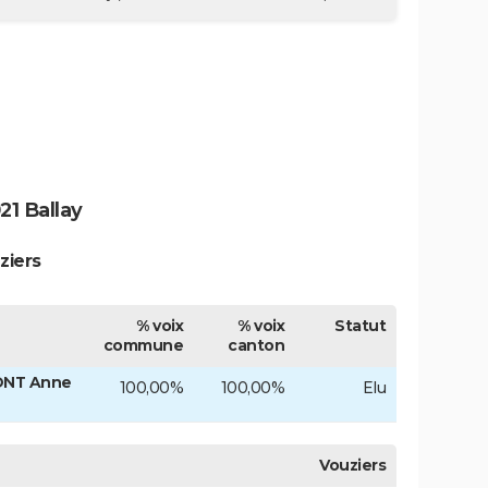
1 Ballay
ziers
% voix
% voix
Statut
commune
canton
ONT Anne
100,00%
100,00%
Elu
Vouziers