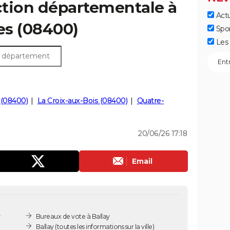
ection départementale à
Actu
res (08400)
Spo
Les 
 (08400)
La Croix-aux-Bois (08400)
Quatre-
20/06/26 17:18
Email
y
Bureaux de vote à Ballay
Ballay
(toutes les informations sur la ville)