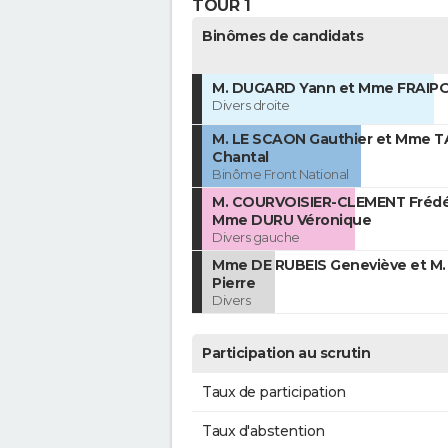
TOUR 1
Binômes de candidats
M. DUGARD Yann et Mme FRAIP
Divers droite
M. LE SCAON Gauthier et Mme T
Chantal
Binôme Front National
M. COURVOISIER-CLEMENT Frédér
Mme DURU Véronique
Divers gauche
Mme DE RUBEIS Geneviève et M
Pierre
Divers
Participation au scrutin
Taux de participation
Taux d'abstention