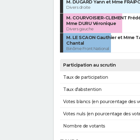
M. DUGARD Yann et Mme FRAIP
Divers droite
M. COURVOISIER-CLEMENT Frédér
Mme DURU Véronique
Divers gauche
M. LE SCAON Gauthier et Mme T
Chantal
Binôme Front National
Participation au scrutin
Taux de participation
Taux d'abstention
Votes blancs (en pourcentage des v
Votes nuls (en pourcentage des vot
Nombre de votants