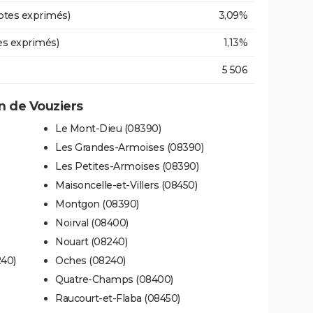
otes exprimés)
3,09%
es exprimés)
1,13%
5 506
 de Vouziers
Le Mont-Dieu (08390)
Les Grandes-Armoises (08390)
Les Petites-Armoises (08390)
Maisoncelle-et-Villers (08450)
Montgon (08390)
Noirval (08400)
Nouart (08240)
240)
Oches (08240)
Quatre-Champs (08400)
Raucourt-et-Flaba (08450)