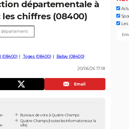
ection départementale à
Actu
les chiffres (08400)
Spo
Les 
l (08400)
Toges (08400)
Ballay (08400)
20/06/26 17:18
Email
e-
Bureaux de vote à Quatre-Champs
Quatre-Champs
(toutes les informations sur la
e-
ville)