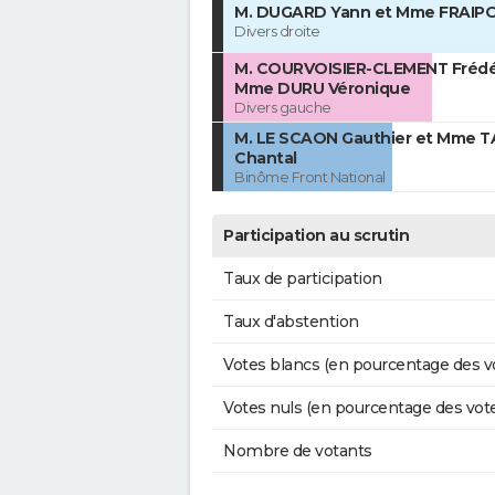
M. DUGARD Yann et Mme FRAIP
Divers droite
M. COURVOISIER-CLEMENT Frédér
Mme DURU Véronique
Divers gauche
M. LE SCAON Gauthier et Mme T
Chantal
Binôme Front National
Participation au scrutin
Taux de participation
Taux d'abstention
Votes blancs (en pourcentage des v
Votes nuls (en pourcentage des vot
Nombre de votants