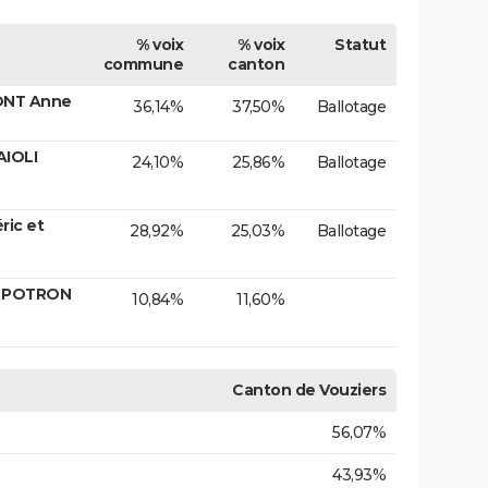
% voix
% voix
Statut
commune
canton
ONT Anne
36,14%
37,50%
Ballotage
AIOLI
24,10%
25,86%
Ballotage
ic et
28,92%
25,03%
Ballotage
. POTRON
10,84%
11,60%
Canton de Vouziers
56,07%
43,93%