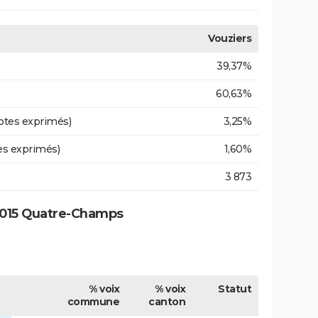
Vouziers
39,37%
60,63%
otes exprimés)
3,25%
es exprimés)
1,60%
3 873
2015 Quatre-Champs
% voix
% voix
Statut
commune
canton