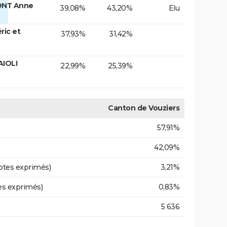
ONT Anne
39,08%
43,20%
Elu
ic et
37,93%
31,42%
AIOLI
22,99%
25,39%
Canton de Vouziers
57,91%
42,09%
otes exprimés)
3,21%
es exprimés)
0,83%
5 636