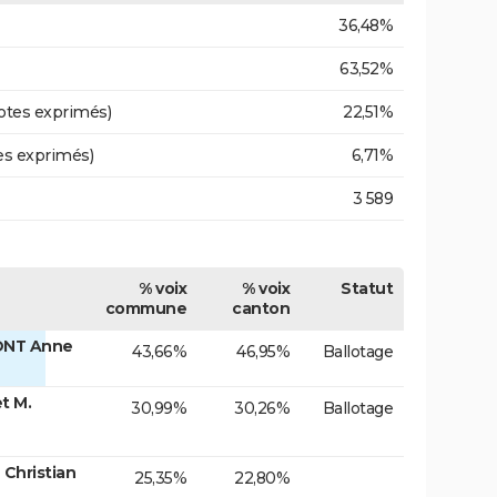
36,48%
63,52%
otes exprimés)
22,51%
es exprimés)
6,71%
3 589
% voix
% voix
Statut
commune
canton
ONT Anne
43,66%
46,95%
Ballotage
t M.
30,99%
30,26%
Ballotage
Christian
25,35%
22,80%