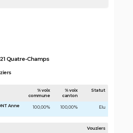
021 Quatre-Champs
ziers
% voix
% voix
Statut
commune
canton
ONT Anne
100,00%
100,00%
Elu
Vouziers