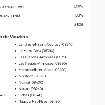
otes exprimés)
3,09%
es exprimés)
1,13%
5 506
 de Vouziers
Landres-et-Saint-Georges (08240)
Le Mont-Dieu (08390)
Les Grandes-Armoises (08390)
Les Petites-Armoises (08390)
Maisoncelle-et-Villers (08450)
Montgon (08390)
Noirval (08400)
Nouart (08240)
240)
Oches (08240)
Raucourt-et-Flaba (08450)