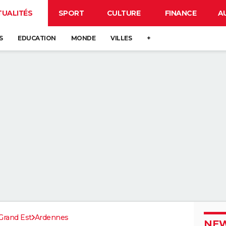
TUALITÉS
SPORT
CULTURE
FINANCE
A
S
EDUCATION
MONDE
VILLES
+
Grand Est
Ardennes
NEW