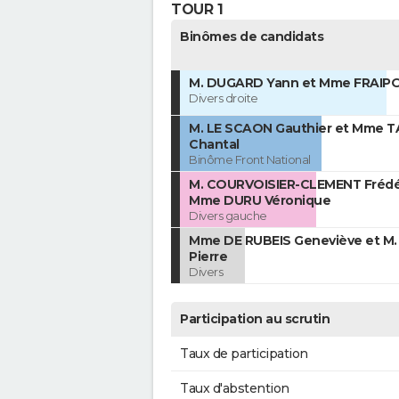
TOUR 1
Binômes de candidats
M. DUGARD Yann et Mme FRAIP
Divers droite
M. LE SCAON Gauthier et Mme T
Chantal
Binôme Front National
M. COURVOISIER-CLEMENT Frédér
Mme DURU Véronique
Divers gauche
Mme DE RUBEIS Geneviève et M
Pierre
Divers
Participation au scrutin
Taux de participation
Taux d'abstention