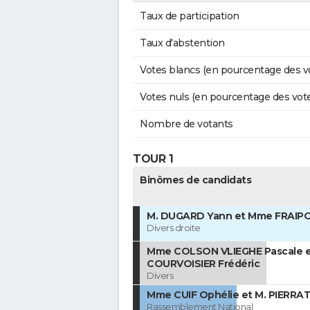
Taux de participation
Taux d'abstention
Votes blancs (en pourcentage des v
Votes nuls (en pourcentage des vot
Nombre de votants
TOUR 1
Binômes de candidats
M. DUGARD Yann et Mme FRAIP
Divers droite
Mme COLSON VLIEGHE Pascale e
COURVOISIER Frédéric
Divers
Mme CUIF Ophélie et M. PIERRAT 
Rassemblement National