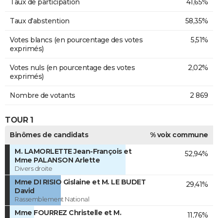
Taux de participation
41,65%
Taux d'abstention
58,35%
Votes blancs (en pourcentage des votes
5,51%
exprimés)
Votes nuls (en pourcentage des votes
2,02%
exprimés)
Nombre de votants
2 869
TOUR 1
Binômes de candidats
% voix commune
M. LAMORLETTE Jean-François et
52,94%
Mme PALANSON Arlette
Divers droite
Mme DI RISIO Gislaine et M. LE BUDET
29,41%
David
Rassemblement National
Mme FOURREZ Christelle et M.
11,76%