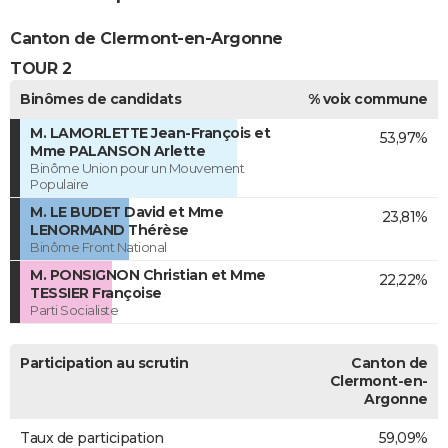
Canton de Clermont-en-Argonne
TOUR 2
Binômes de candidats
% voix commune
M. LAMORLETTE Jean-François et
53,97%
Mme PALANSON Arlette
Binôme Union pour un Mouvement
Populaire
M. LE BUDET David et Mme
23,81%
LENORMAND Thérèse
Binôme Front National
M. PONSIGNON Christian et Mme
22,22%
TESSIER Françoise
Parti Socialiste
Participation au scrutin
Canton de
Clermont-en-
Argonne
Taux de participation
59,09%