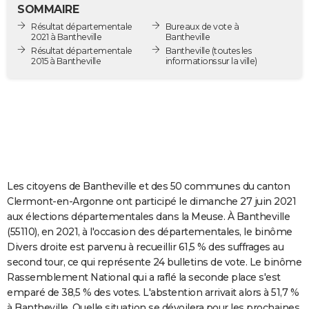
SOMMAIRE
City break
Voyage de noces
Climat
Destinations
Voyage nature
Forum
+
PHOTO
Résultat départementale
Bureaux de vote à
2021 à Bantheville
Bantheville
GUIDES D'ACHAT
Résultat départementale
Bantheville
(toutes les
2015 à Bantheville
informations sur la ville)
BONS PLANS
CARTE DE VOEUX
Carte Bonne année
Carte Pâques
Carte de Noël
Carte Saint-Valentin
Carte d'anniversaire
DICTIONNAIRE
Biographies
Expressions
Dictionnaire
Citations
Proverbes
PROGRAMME TV
COPAINS D'AVANT
Les citoyens de Bantheville et des 50 communes du canton
Clermont-en-Argonne ont participé le dimanche 27 juin 2021
Se connecter
Collèges
Universités
Service militaire
S'inscrire
Lycées
Primaires
Entreprises
Avis de recherche
AVIS DE DÉCÈS
aux élections départementales dans la Meuse. À Bantheville
(55110), en 2021, à l'occasion des départementales, le binôme
FORUM
Divers droite est parvenu à recueillir 61,5 % des suffrages au
second tour, ce qui représente 24 bulletins de vote. Le binôme
Lifestyle
Sport
Television
Cinema
Bricolage
Culture
Auto
Voyage
Rassemblement National qui a raflé la seconde place s'est
emparé de 38,5 % des votes. L'abstention arrivait alors à 51,7 %
à Bantheville. Quelle situation se dévoilera pour les prochaines