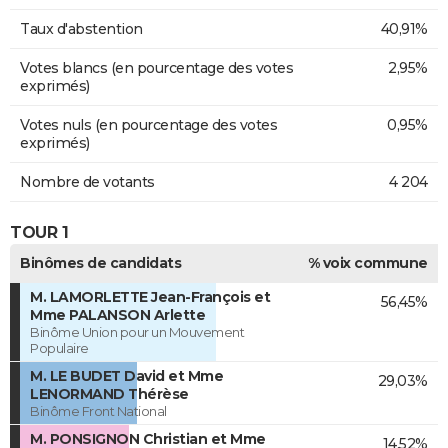
Taux d'abstention
40,91%
Votes blancs (en pourcentage des votes
2,95%
exprimés)
Votes nuls (en pourcentage des votes
0,95%
exprimés)
Nombre de votants
4 204
TOUR 1
Binômes de candidats
% voix commune
M. LAMORLETTE Jean-François et
56,45%
Mme PALANSON Arlette
Binôme Union pour un Mouvement
Populaire
M. LE BUDET David et Mme
29,03%
LENORMAND Thérèse
Binôme Front National
M. PONSIGNON Christian et Mme
14,52%