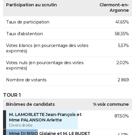
Participation au scrutin
Clermont-en-
Argonne
Taux de participation
41,65%
Taux d'abstention
58,35%
Votes blancs (en pourcentage des votes
5,51%
exprimés)
Votes nuls (en pourcentage des votes
2,02%
exprimés)
Nombre de votants
2 869
TOUR 1
Binômes de candidats
% voix commune
M. LAMORLETTE Jean-François et
87,50%
Mme PALANSON Arlette
Divers droite
Mme DI RISIO Gislaine et M. LE BUDET
4,17%