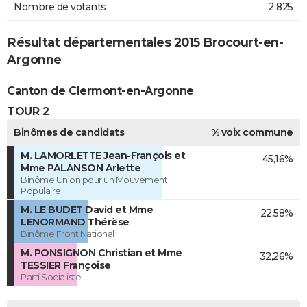
Nombre de votants
2 825
Résultat départementales 2015 Brocourt-en-
Argonne
Canton de Clermont-en-Argonne
TOUR 2
Binômes de candidats
% voix commune
M. LAMORLETTE Jean-François et
45,16%
Mme PALANSON Arlette
Binôme Union pour un Mouvement
Populaire
M. LE BUDET David et Mme
22,58%
LENORMAND Thérèse
Binôme Front National
M. PONSIGNON Christian et Mme
32,26%
TESSIER Françoise
Parti Socialiste