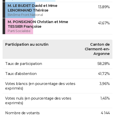
M. LE BUDET David et Mme
13,89%
LENORMAND Thérèse
Binôme Front National
M. PONSIGNON Christian et Mme
41,67%
TESSIER Françoise
Parti Socialiste
Participation au scrutin
Canton de
Clermont-en-
Argonne
Taux de participation
58,28%
Taux d'abstention
41,72%
Votes blancs (en pourcentage des votes
3,96%
exprimés)
Votes nuls (en pourcentage des votes
1,45%
exprimés)
Nombre de votants
4 144