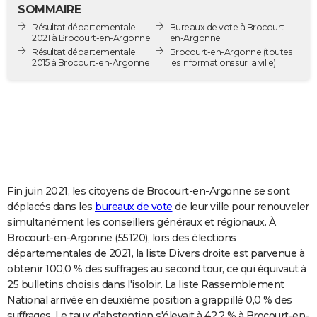
SOMMAIRE
City break
Voyage de noces
Climat
Destinations
Voyage nature
Forum
+
PHOTO
Résultat départementale
Bureaux de vote à Brocourt-
2021 à Brocourt-en-Argonne
en-Argonne
GUIDES D'ACHAT
Résultat départementale
Brocourt-en-Argonne
(toutes
2015 à Brocourt-en-Argonne
les informations sur la ville)
BONS PLANS
CARTE DE VOEUX
Carte Bonne année
Carte Pâques
Carte de Noël
Carte Saint-Valentin
Carte d'anniversaire
DICTIONNAIRE
Biographies
Expressions
Dictionnaire
Citations
Proverbes
PROGRAMME TV
COPAINS D'AVANT
Fin juin 2021, les citoyens de Brocourt-en-Argonne se sont
déplacés dans les
bureaux de vote
de leur ville pour renouveler
Se connecter
Collèges
Universités
Service militaire
S'inscrire
Lycées
Primaires
Entreprises
Avis de recherche
AVIS DE DÉCÈS
simultanément les conseillers généraux et régionaux. À
Brocourt-en-Argonne (55120), lors des élections
FORUM
départementales de 2021, la liste Divers droite est parvenue à
obtenir 100,0 % des suffrages au second tour, ce qui équivaut à
Lifestyle
Sport
Television
Cinema
Bricolage
Culture
Auto
Voyage
25 bulletins choisis dans l'isoloir. La liste Rassemblement
National arrivée en deuxième position a grappillé 0,0 % des
suffrages. Le taux d'abstention s'élevait à 42,2 % à Brocourt-en-