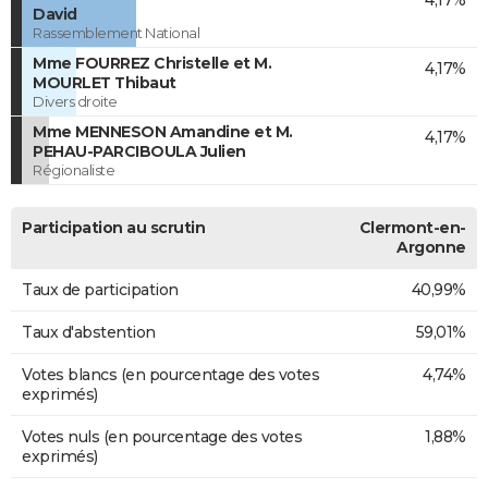
David
Rassemblement National
Mme FOURREZ Christelle et M.
4,17%
MOURLET Thibaut
Divers droite
Mme MENNESON Amandine et M.
4,17%
PEHAU-PARCIBOULA Julien
Régionaliste
Participation au scrutin
Clermont-en-
Argonne
Taux de participation
40,99%
Taux d'abstention
59,01%
Votes blancs (en pourcentage des votes
4,74%
exprimés)
Votes nuls (en pourcentage des votes
1,88%
exprimés)