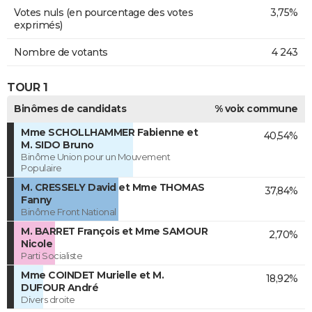
Votes nuls (en pourcentage des votes
3,75%
exprimés)
Nombre de votants
4 243
TOUR 1
Binômes de candidats
% voix commune
Mme SCHOLLHAMMER Fabienne et
40,54%
M. SIDO Bruno
Binôme Union pour un Mouvement
Populaire
M. CRESSELY David et Mme THOMAS
37,84%
Fanny
Binôme Front National
M. BARRET François et Mme SAMOUR
2,70%
Nicole
Parti Socialiste
Mme COINDET Murielle et M.
18,92%
DUFOUR André
Divers droite