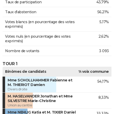
Taux de participation
43,79%
Taux d'abstention
56,21%
Votes blancs (en pourcentage des votes
5,17%
exprimés)
Votes nuls (en pourcentage des votes
2,62%
exprimés)
Nombre de votants
3 093
TOUR 1
Binômes de candidats
% voix commune
Mme SCHOLLHAMMER Fabienne et
54,17%
M. THIERIOT Damien
Divers droite
M. HASELVANDER Jonathan et Mme
8,33%
SILVESTRE Marie-Christine
Union au centre
Mme NEHLIG Katia et M. TIXIER Daniel
33,33%