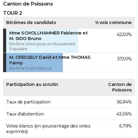
Canton de Poissons
TOUR 2
Binômes de candidats
% voix commune
Mme SCHOLLHAMMER Fabienne et
42,50%
M. SIDO Bruno
Binôme Union pour un Mouvement
Populaire
M. CRESSELY David et Mme THOMAS
57,50%
Fanny
Binôme Front National
Participation au scrutin
Canton de
Poissons
Taux de participation
56,94%
Taux d'abstention
43,06%
Votes blancs (en pourcentage des votes
6,79%
exprimés)