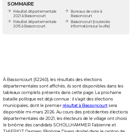
SOMMAIRE
City break
Voyage de noces
Climat
Destinations
Voyage nature
Forum
+
PHOTO
Résultat départementale
Bureaux de vote à
2021 à Bassoncourt
Bassoncourt
GUIDES D'ACHAT
Résultat départementale
Bassoncourt
(toutes les
2015 à Bassoncourt
informations sur la ville)
BONS PLANS
CARTE DE VOEUX
Carte Bonne année
Carte Pâques
Carte de Noël
Carte Saint-Valentin
Carte d'anniversaire
DICTIONNAIRE
Biographies
Expressions
Dictionnaire
Citations
Proverbes
PROGRAMME TV
COPAINS D'AVANT
À Bassoncourt (52240), les résultats des élections
départementales sont affichés, ils sont disponibles dans les
Se connecter
Collèges
Universités
Service militaire
S'inscrire
Lycées
Primaires
Entreprises
Avis de recherche
AVIS DE DÉCÈS
tableaux complets présents dans cette page. La prochaine
bataille politique est déjà connue : il s'agit des élections
FORUM
municipales, dont le premier
résultat à Bassoncourt
sera
disponible mi-mars 2026. Au cours des précédentes élections
Lifestyle
Sport
Television
Cinema
Bricolage
Culture
Auto
Voyage
départementales de 2021, les électeurs de le village ont choisi
le binôme des candidats SCHOLLHAMMER Fabienne et
THIERIOT Damien (Binôme Divers droite) dans le canton de