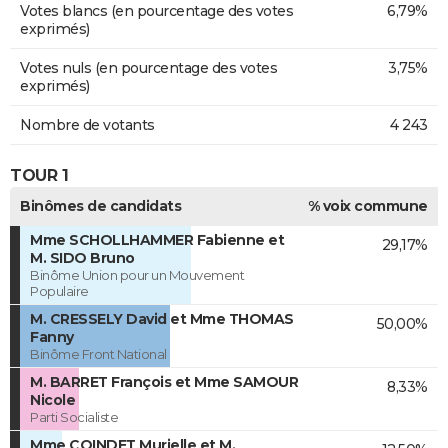
Votes blancs (en pourcentage des votes
6,79%
exprimés)
Votes nuls (en pourcentage des votes
3,75%
exprimés)
Nombre de votants
4 243
TOUR 1
Binômes de candidats
% voix commune
Mme SCHOLLHAMMER Fabienne et
29,17%
M. SIDO Bruno
Binôme Union pour un Mouvement
Populaire
M. CRESSELY David et Mme THOMAS
50,00%
Fanny
Binôme Front National
M. BARRET François et Mme SAMOUR
8,33%
Nicole
Parti Socialiste
Mme COINDET Murielle et M.