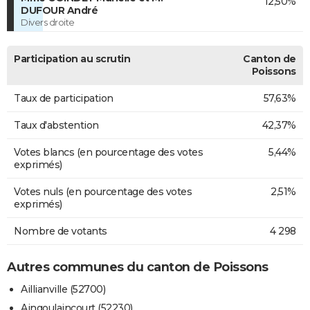
12,50%
DUFOUR André
Divers droite
Participation au scrutin
Canton de
Poissons
Taux de participation
57,63%
Taux d'abstention
42,37%
Votes blancs (en pourcentage des votes
5,44%
exprimés)
Votes nuls (en pourcentage des votes
2,51%
exprimés)
Nombre de votants
4 298
Autres communes du canton de Poissons
Aillianville (52700)
Aingoulaincourt (52230)