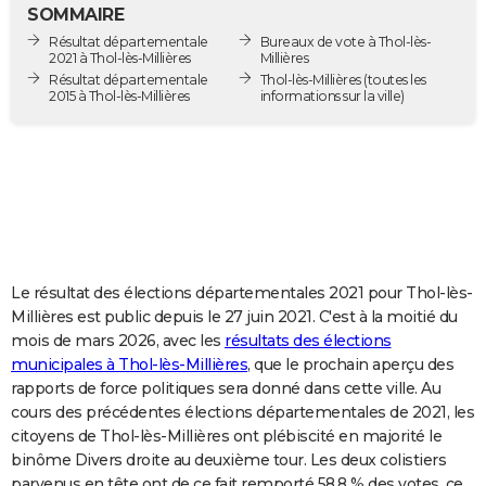
SOMMAIRE
City break
Voyage de noces
Climat
Destinations
Voyage nature
Forum
+
PHOTO
Résultat départementale
Bureaux de vote à Thol-lès-
2021 à Thol-lès-Millières
Millières
GUIDES D'ACHAT
Résultat départementale
Thol-lès-Millières
(toutes les
2015 à Thol-lès-Millières
informations sur la ville)
BONS PLANS
CARTE DE VOEUX
Carte Bonne année
Carte Pâques
Carte de Noël
Carte Saint-Valentin
Carte d'anniversaire
DICTIONNAIRE
Biographies
Expressions
Dictionnaire
Citations
Proverbes
PROGRAMME TV
COPAINS D'AVANT
Le résultat des élections départementales 2021 pour Thol-lès-
Millières est public depuis le 27 juin 2021. C'est à la moitié du
Se connecter
Collèges
Universités
Service militaire
S'inscrire
Lycées
Primaires
Entreprises
Avis de recherche
AVIS DE DÉCÈS
mois de mars 2026, avec les
résultats des élections
municipales à Thol-lès-Millières
, que le prochain aperçu des
FORUM
rapports de force politiques sera donné dans cette ville. Au
cours des précédentes élections départementales de 2021, les
Lifestyle
Sport
Television
Cinema
Bricolage
Culture
Auto
Voyage
citoyens de Thol-lès-Millières ont plébiscité en majorité le
binôme Divers droite au deuxième tour. Les deux colistiers
parvenus en tête ont de ce fait remporté 58,8 % des votes, ce