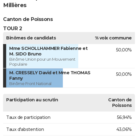
Millières
Canton de Poissons
TOUR 2
Binômes de candidats
% voix commune
Mme SCHOLLHAMMER Fabienne et
50,00%
M. SIDO Bruno
Binôme Union pour un Mouvement
Populaire
M. CRESSELY David et Mme THOMAS
50,00%
Fanny
Binôme Front National
Participation au scrutin
Canton de
Poissons
Taux de participation
56,94%
Taux d'abstention
43,06%