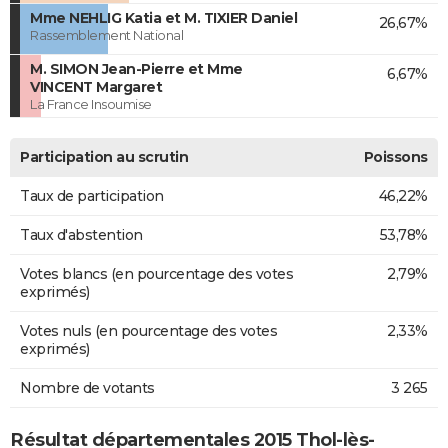
Mme NEHLIG Katia et M. TIXIER Daniel
26,67%
Rassemblement National
M. SIMON Jean-Pierre et Mme
6,67%
VINCENT Margaret
La France Insoumise
Participation au scrutin
Poissons
Taux de participation
46,22%
Taux d'abstention
53,78%
Votes blancs (en pourcentage des votes
2,79%
exprimés)
Votes nuls (en pourcentage des votes
2,33%
exprimés)
Nombre de votants
3 265
Résultat départementales 2015 Thol-lès-