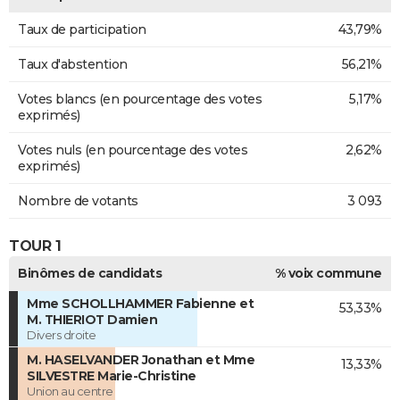
Taux de participation
43,79%
Taux d'abstention
56,21%
Votes blancs (en pourcentage des votes
5,17%
exprimés)
Votes nuls (en pourcentage des votes
2,62%
exprimés)
Nombre de votants
3 093
TOUR 1
Binômes de candidats
% voix commune
Mme SCHOLLHAMMER Fabienne et
53,33%
M. THIERIOT Damien
Divers droite
M. HASELVANDER Jonathan et Mme
13,33%
SILVESTRE Marie-Christine
Union au centre