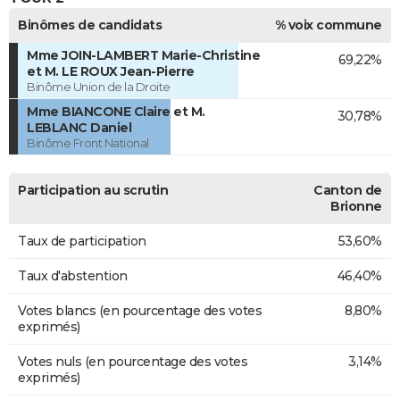
Binômes de candidats
% voix commune
Mme JOIN-LAMBERT Marie-Christine
69,22%
et M. LE ROUX Jean-Pierre
Binôme Union de la Droite
Mme BIANCONE Claire et M.
30,78%
LEBLANC Daniel
Binôme Front National
Participation au scrutin
Canton de
Brionne
Taux de participation
53,60%
Taux d'abstention
46,40%
Votes blancs (en pourcentage des votes
8,80%
exprimés)
Votes nuls (en pourcentage des votes
3,14%
exprimés)