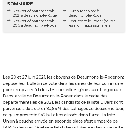
SOMMAIRE
City break
Voyage de noces
Climat
Destinations
Voyage nature
Forum
+
PHOTO
Résultat départementale
Bureaux de vote à
2021 à Beaumont-le-Roger
Beaumont-le-Roger
GUIDES D'ACHAT
Résultat départementale
Beaumont-le-Roger
(toutes
2015 à Beaumont-le-Roger
les informations sur la ville)
BONS PLANS
CARTE DE VOEUX
Carte Bonne année
Carte Pâques
Carte de Noël
Carte Saint-Valentin
Carte d'anniversaire
DICTIONNAIRE
Biographies
Expressions
Dictionnaire
Citations
Proverbes
PROGRAMME TV
COPAINS D'AVANT
Les 20 et 27 juin 2021, les citoyens de Beaumont-le-Roger ont
déposé leur bulletin de vote dans les urnes de leur commune
Se connecter
Collèges
Universités
Service militaire
S'inscrire
Lycées
Primaires
Entreprises
Avis de recherche
AVIS DE DÉCÈS
pour remplacer à la fois les conseillers généraux et régionaux.
Dans la ville de Beaumont-le-Roger, dans le cadre des
FORUM
départementales de 2021, les candidats de la liste Divers sont
parvenus à décrocher 80,86 % des suffrages au deuxième tour,
Lifestyle
Sport
Television
Cinema
Bricolage
Culture
Auto
Voyage
ce qui représente 545 bulletins glissés dans l'urne. La liste
Union à gauche arrivée en seconde place s'est emparée de
19,14 % des voix. Quel sera l'état d'esprit des électeurs de cette