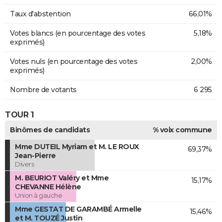
Taux d'abstention
66,01%
Votes blancs (en pourcentage des votes
5,18%
exprimés)
Votes nuls (en pourcentage des votes
2,00%
exprimés)
Nombre de votants
6 295
TOUR 1
Binômes de candidats
% voix commune
Mme DUTEIL Myriam et M. LE ROUX
69,37%
Jean-Pierre
Divers
M. BEURIOT Valéry et Mme
15,17%
CHEVANNE Hélène
Union à gauche
Mme GESTAT DE GARAMBÉ Armelle
15,46%
et M. TOUZÉ Justin