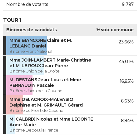
Nombre de votants
9 797
TOUR 1
Binômes de candidats
% voix commune
Mme BIANCONE Claire et M.
23,66%
LEBLANC Daniel
Binôme Front National
Mme JOIN-LAMBERT Marie-Christine
44,01%
et M. LE ROUX Jean-Pierre
Binôme Union de la Droite
M. DESTANS Jean-Louis et Mme
16,85%
PERRAUDIN Pascale
Binôme Union de la Gauche
Mme DELACROIX-MALVASIO
6,63%
Delphine et M. GRIMAULT Gérard
Binôme du Front de Gauche
M. CALBRIX Nicolas et Mme LECONTE
8,84%
Anne-Marie
Binôme Debout la France