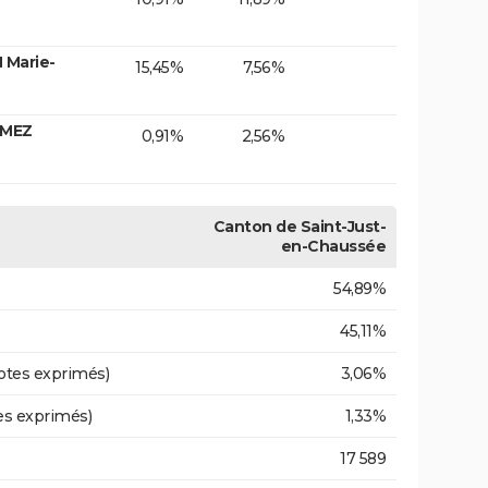
 Marie-
15,45%
7,56%
OMEZ
0,91%
2,56%
Canton de Saint-Just-
en-Chaussée
54,89%
45,11%
otes exprimés)
3,06%
es exprimés)
1,33%
17 589