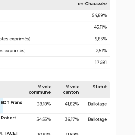
en-Chaussée
54,89%
45,11%
otes exprimés)
5,83%
es exprimés)
2,51%
17 591
% voix
% voix
Statut
commune
canton
EDT Frans
38,18%
41,82%
Ballotage
 Robert
34,55%
36,17%
Ballotage
M. TACET
10,91%
11,89%