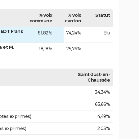
% voix
% voix
Statut
commune
canton
EDT Frans
81,82%
74,24%
Elu
 et M.
18,18%
25,76%
Saint-Just-en-
Chaussée
34,34%
65,66%
otes exprimés)
4,49%
es exprimés)
2,03%