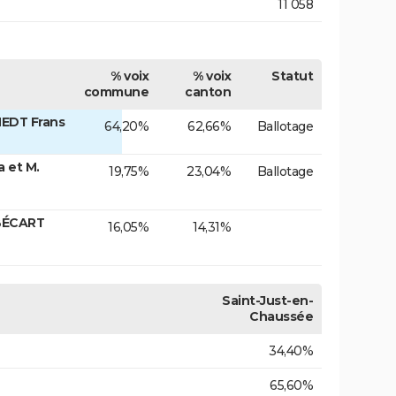
11 058
% voix
% voix
Statut
commune
canton
EDT Frans
64,20%
62,66%
Ballotage
 et M.
19,75%
23,04%
Ballotage
-BÉCART
16,05%
14,31%
Saint-Just-en-
Chaussée
34,40%
65,60%