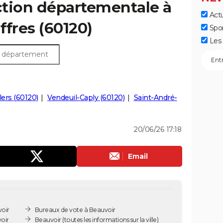
ection départementale à
Actu
iffres (60120)
Spo
Les 
lers (60120)
Vendeuil-Caply (60120)
Saint-André-
20/06/26 17:18
Email
voir
Bureaux de vote à Beauvoir
oir
Beauvoir
(toutes les informations sur la ville)