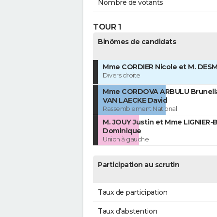
Nombre de votants
TOUR 1
Binômes de candidats
Mme CORDIER Nicole et M. DESM
Divers droite
Mme CORDOVA ARBULU Brunella
VAN LAECKE David
Rassemblement National
M. JOUY Justin et Mme LIGNIER
Dominique
Union à gauche
Participation au scrutin
Taux de participation
Taux d'abstention