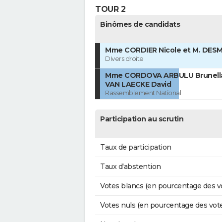
TOUR 2
Binômes de candidats
Mme CORDIER Nicole et M. DESM
Divers droite
Mme CORDOVA ARBULU Brunella
VAN LAECKE David
Rassemblement National
Participation au scrutin
Taux de participation
Taux d'abstention
Votes blancs (en pourcentage des v
Votes nuls (en pourcentage des vot