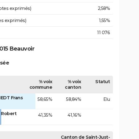
otes exprimés)
2,58%
es exprimés)
1,55%
11 076
015 Beauvoir
ssée
% voix
% voix
Statut
commune
canton
EDT Frans
58,65%
58,84%
Elu
 Robert
41,35%
41,16%
Canton de Saint-Just-