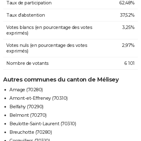
Taux de participation
62,48%
Taux d'abstention
37,52%
Votes blancs (en pourcentage des votes
3,25%
exprimés)
Votes nuls (en pourcentage des votes
2,97%
exprimés)
Nombre de votants
6 101
Autres communes du canton de Mélisey
Amage (70280)
Amont-et-Effreney (70310)
Belfahy (70290)
Belmont (70270)
Beulotte-Saint-Laurent (70310)
Breuchotte (70280)
Corravillers (70310)