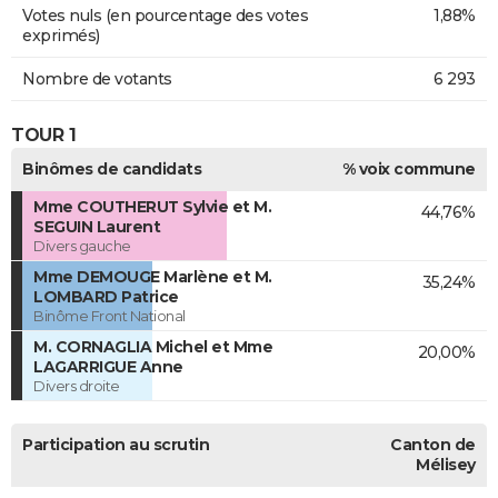
Votes nuls (en pourcentage des votes
1,88%
exprimés)
Nombre de votants
6 293
TOUR 1
Binômes de candidats
% voix commune
Mme COUTHERUT Sylvie et M.
44,76%
SEGUIN Laurent
Divers gauche
Mme DEMOUGE Marlène et M.
35,24%
LOMBARD Patrice
Binôme Front National
M. CORNAGLIA Michel et Mme
20,00%
LAGARRIGUE Anne
Divers droite
Participation au scrutin
Canton de
Mélisey