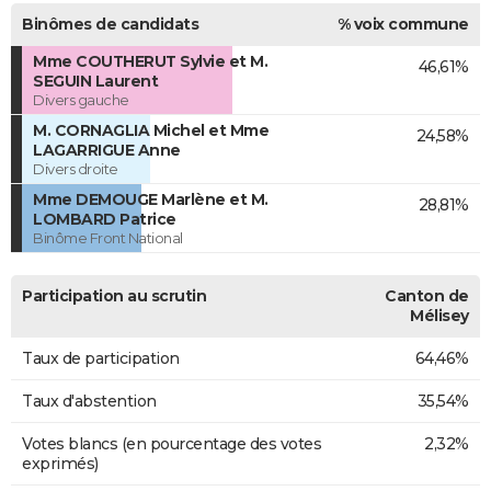
Binômes de candidats
% voix commune
Mme COUTHERUT Sylvie et M.
46,61%
SEGUIN Laurent
Divers gauche
M. CORNAGLIA Michel et Mme
24,58%
LAGARRIGUE Anne
Divers droite
Mme DEMOUGE Marlène et M.
28,81%
LOMBARD Patrice
Binôme Front National
Participation au scrutin
Canton de
Mélisey
Taux de participation
64,46%
Taux d'abstention
35,54%
Votes blancs (en pourcentage des votes
2,32%
exprimés)