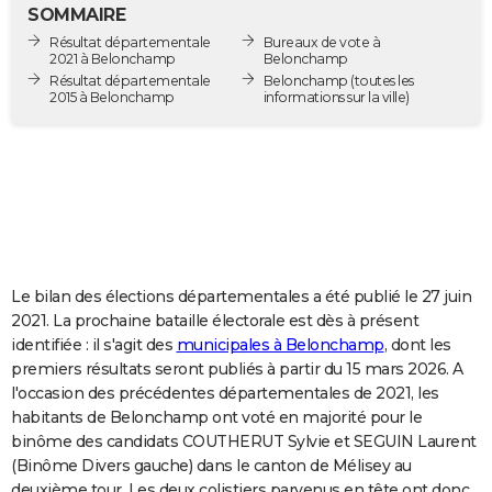
SOMMAIRE
City break
Voyage de noces
Climat
Destinations
Voyage nature
Forum
+
PHOTO
Résultat départementale
Bureaux de vote à
2021 à Belonchamp
Belonchamp
GUIDES D'ACHAT
Résultat départementale
Belonchamp
(toutes les
2015 à Belonchamp
informations sur la ville)
BONS PLANS
CARTE DE VOEUX
Carte Bonne année
Carte Pâques
Carte de Noël
Carte Saint-Valentin
Carte d'anniversaire
DICTIONNAIRE
Biographies
Expressions
Dictionnaire
Citations
Proverbes
PROGRAMME TV
COPAINS D'AVANT
Le bilan des élections départementales a été publié le 27 juin
2021. La prochaine bataille électorale est dès à présent
Se connecter
Collèges
Universités
Service militaire
S'inscrire
Lycées
Primaires
Entreprises
Avis de recherche
AVIS DE DÉCÈS
identifiée : il s'agit des
municipales à Belonchamp
, dont les
premiers résultats seront publiés à partir du 15 mars 2026. A
FORUM
l'occasion des précédentes départementales de 2021, les
habitants de Belonchamp ont voté en majorité pour le
Lifestyle
Sport
Television
Cinema
Bricolage
Culture
Auto
Voyage
binôme des candidats COUTHERUT Sylvie et SEGUIN Laurent
(Binôme Divers gauche) dans le canton de Mélisey au
deuxième tour. Les deux colistiers parvenus en tête ont donc