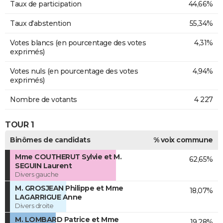
Taux de participation
44,66%
Taux d'abstention
55,34%
Votes blancs (en pourcentage des votes
4,31%
exprimés)
Votes nuls (en pourcentage des votes
4,94%
exprimés)
Nombre de votants
4 227
TOUR 1
Binômes de candidats
% voix commune
Mme COUTHERUT Sylvie et M.
62,65%
SEGUIN Laurent
Divers gauche
M. GROSJEAN Philippe et Mme
18,07%
LAGARRIGUE Anne
Divers droite
M. LOMBARD Patrice et Mme
19,28%