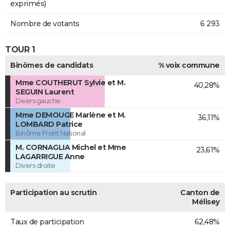
exprimés)
Nombre de votants
6 293
TOUR 1
Binômes de candidats
% voix commune
Mme COUTHERUT Sylvie et M.
40,28%
SEGUIN Laurent
Divers gauche
Mme DEMOUGE Marlène et M.
36,11%
LOMBARD Patrice
Binôme Front National
M. CORNAGLIA Michel et Mme
23,61%
LAGARRIGUE Anne
Divers droite
Participation au scrutin
Canton de
Mélisey
Taux de participation
62,48%