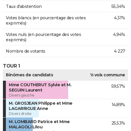
Taux d'abstention
55,34%
Votes blancs (en pourcentage des votes
4,31%
exprimés)
Votes nuls (en pourcentage des votes
4,94%
exprimés)
Nombre de votants
4 227
TOUR 1
Binômes de candidats
% voix commune
Mme COUTHERUT Sylvie et M.
59,57%
SEGUIN Laurent
Divers gauche
M. GROSJEAN Philippe et Mme
14,89%
LAGARRIGUE Anne
Divers droite
M. LOMBARD Patrice et Mme
25,53%
MALAGOLI Lilou