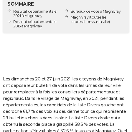
SOMMAIRE
City break
Voyage de noces
Climat
Destinations
Voyage nature
Forum
+
PHOTO
Résultat départementale
Bureaux de vote à Magnivray
2021 à Magnivray
Magnivray
(toutes les
GUIDES D'ACHAT
Résultat départementale
informations sur la ville)
2015 à Magnivray
BONS PLANS
CARTE DE VOEUX
Carte Bonne année
Carte Pâques
Carte de Noël
Carte Saint-Valentin
Carte d'anniversaire
DICTIONNAIRE
Biographies
Expressions
Dictionnaire
Citations
Proverbes
PROGRAMME TV
Les dimanches 20 et 27 juin 2021, les citoyens de Magnivray
COPAINS D'AVANT
ont déposé leur bulletin de vote dans les urnes de leur ville
Se connecter
Collèges
Universités
Service militaire
S'inscrire
Lycées
Primaires
Entreprises
Avis de recherche
AVIS DE DÉCÈS
pour remplacer à la fois les conseillers départementaux et
régionaux. Dans le village de Magnivray, en 2021, pendant les
FORUM
départementales, les candidats de la liste Divers gauche ont
décroché 61,7 % des voix au deuxième tour, ce qui représente
Lifestyle
Sport
Television
Cinema
Bricolage
Culture
Auto
Voyage
29 bulletins choisis dans l'isoloir. La liste Divers droite qui a
obtenu la seconde place a grappillé 38,3 % des votes. La
participation s'élevait alors à 32,6 % toujours à Magnivray. Quel