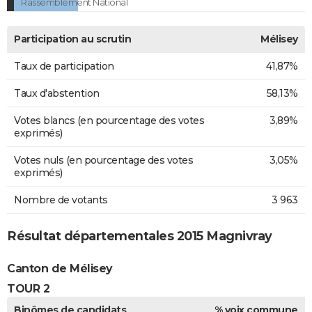
Rassemblement National
Participation au scrutin
Mélisey
Taux de participation
41,87%
Taux d'abstention
58,13%
Votes blancs (en pourcentage des votes
3,89%
exprimés)
Votes nuls (en pourcentage des votes
3,05%
exprimés)
Nombre de votants
3 963
Résultat départementales 2015 Magnivray
Canton de Mélisey
TOUR 2
Binômes de candidats
% voix commune