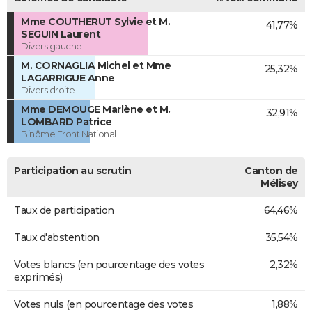
Mme COUTHERUT Sylvie et M.
41,77%
SEGUIN Laurent
Divers gauche
M. CORNAGLIA Michel et Mme
25,32%
LAGARRIGUE Anne
Divers droite
Mme DEMOUGE Marlène et M.
32,91%
LOMBARD Patrice
Binôme Front National
Participation au scrutin
Canton de
Mélisey
Taux de participation
64,46%
Taux d'abstention
35,54%
Votes blancs (en pourcentage des votes
2,32%
exprimés)
Votes nuls (en pourcentage des votes
1,88%