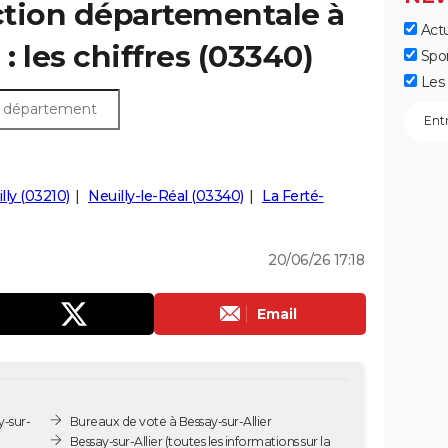
ection départementale à
Actu
 : les chiffres (03340)
Spo
Les 
ly (03210)
Neuilly-le-Réal (03340)
La Ferté-
20/06/26 17:18
Email
y-sur-
Bureaux de vote à Bessay-sur-Allier
Bessay-sur-Allier
(toutes les informations sur la