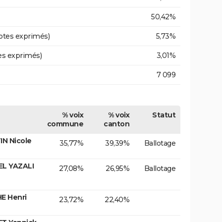
50,42%
otes exprimés)
5,73%
es exprimés)
3,01%
7 099
% voix
% voix
Statut
commune
canton
N Nicole
35,77%
39,39%
Ballotage
EL YAZALI
27,08%
26,95%
Ballotage
E Henri
23,72%
22,40%