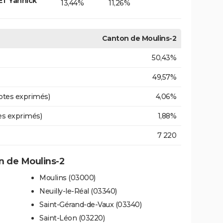
T Yannick
13,44%
11,26%
Canton de Moulins-2
50,43%
49,57%
otes exprimés)
4,06%
es exprimés)
1,88%
7 220
 de Moulins-2
Moulins (03000)
Neuilly-le-Réal (03340)
Saint-Gérand-de-Vaux (03340)
Saint-Léon (03220)