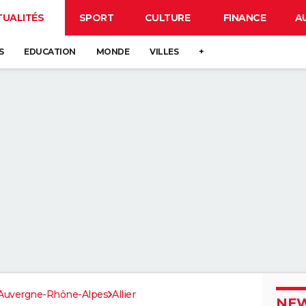
TUALITÉS
SPORT
CULTURE
FINANCE
A
S
EDUCATION
MONDE
VILLES
+
Auvergne-Rhône-Alpes
Allier
NEW