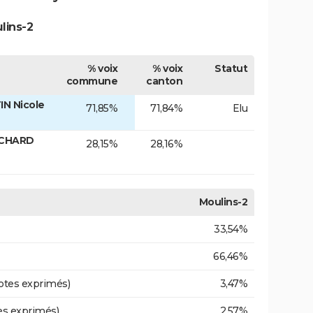
lins-2
% voix
% voix
Statut
commune
canton
N Nicole
71,85%
71,84%
Elu
ICHARD
28,15%
28,16%
Moulins-2
33,54%
66,46%
otes exprimés)
3,47%
es exprimés)
2,57%