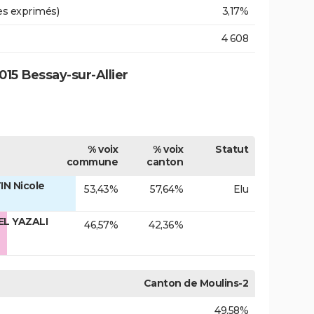
es exprimés)
3,17%
4 608
15 Bessay-sur-Allier
% voix
% voix
Statut
commune
canton
N Nicole
53,43%
57,64%
Elu
EL YAZALI
46,57%
42,36%
Canton de Moulins-2
49,58%