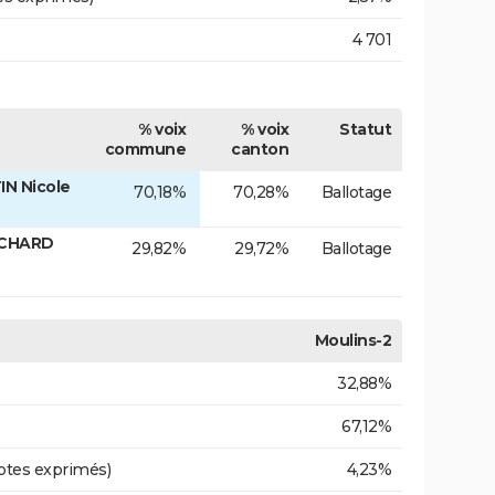
4 701
% voix
% voix
Statut
commune
canton
N Nicole
70,18%
70,28%
Ballotage
ICHARD
29,82%
29,72%
Ballotage
Moulins-2
32,88%
67,12%
otes exprimés)
4,23%