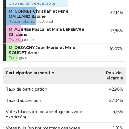
Union au centre et à droite
M. CORNET Christian et Mme
32,14%
MAILLARD Sabine
Rassemblement National
M. AUBREE Pascal et Mme LEFEBVRE
17,86%
Ghislaine
Divers gauche
M. DESACHY Jean-Marie et Mme
16,07%
SOUDET Anne
Ecologiste
Participation au scrutin
Poix-de-
Picardie
Taux de participation
42,96%
Taux d'abstention
57,04%
Votes blancs (en pourcentage des votes
4,15%
exprimés)
Votes nuls (en pourcentage des votes
1,81%