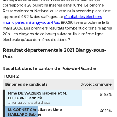
correspond à 28 bulletins insérés dans l'urne. Le binôme
Rassemblement National qui a atteint la seconde place s'est
approprié 48,2 % des suffrages. Le
résultat des élections
municipales à Blangy-sous-Poix
(80290) sera proclamé le 15
mars 2026. Les premiers résultats tombent d'ordinaire après
20h. Les citoyens de ce bourg suivront-ils la même ligne
électorale qu'aux dernières élections ?
Résultat départementale 2021 Blangy-sous-
Poix
Résultat dans le canton de Poix-de-Picardie
TOUR 2
Binômes de candidats
% voix commune
Mme DE WAZIERS Isabelle et M.
51,85%
LEFEUVRE Jannick
Union au centre et à droite
M. CORNET Christian et Mme
48,15%
MAILLARD Sabine