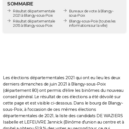
SOMMAIRE
City break
Voyage de noces
Climat
Destinations
Voyage nature
Forum
+
PHOTO
Résultat départementale
Bureaux de vote à Blangy-
2021 à Blangy-sous-Poix
sous-Poix
GUIDES D'ACHAT
Résultat départementale
Blangy-sous-Poix
(toutes les
2015 à Blangy-sous-Poix
informations sur la ville)
BONS PLANS
CARTE DE VOEUX
Carte Bonne année
Carte Pâques
Carte de Noël
Carte Saint-Valentin
Carte d'anniversaire
DICTIONNAIRE
Biographies
Expressions
Dictionnaire
Citations
Proverbes
PROGRAMME TV
COPAINS D'AVANT
Les élections départementales 2021 qui ont eu lieu les deux
derniers dimanches de juin 2021 à Blangy-sous-Poix
Se connecter
Collèges
Universités
Service militaire
S'inscrire
Lycées
Primaires
Entreprises
Avis de recherche
AVIS DE DÉCÈS
(département 80) ont permis d'élire les binômes du nouveau
conseil général. Le résultat de ces élections a été dévoilé sur
FORUM
cette page et est visible ci-dessous. Dans le bourg de Blangy-
sous-Poix, à l'occasion de ces mêmes élections
Lifestyle
Sport
Television
Cinema
Bricolage
Culture
Auto
Voyage
départementales de 2021, la liste des candidats DE WAZIERS
Isabelle et LEFEUVRE Jannick (Binôme d'union au centre et à
droite) a obtenu 51,9 % des votes au second tour, ce qui