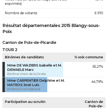
exprimés)
Nombre de votants
6 910
Résultat départementales 2015 Blangy-sous-
Poix
Canton de Poix-de-Picardie
TOUR 2
Binômes de candidats
% voix commune
Mme DE WAZIERS Isabelle et M.
55,21%
DEWAELE Marc
Binôme Union de la Droite
Mme CARPENTIER Delphine et M.
44,79%
MATEOS José Luis
Binôme Front National
Participation au scrutin
Canton de
Poix-de-