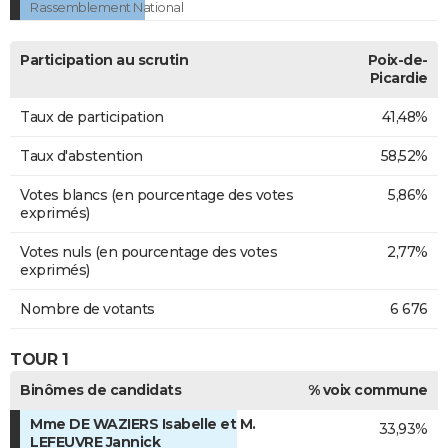
Rassemblement National
Participation au scrutin
Poix-de-
Picardie
Taux de participation
41,48%
Taux d'abstention
58,52%
Votes blancs (en pourcentage des votes
5,86%
exprimés)
Votes nuls (en pourcentage des votes
2,77%
exprimés)
Nombre de votants
6 676
TOUR 1
Binômes de candidats
% voix commune
Mme DE WAZIERS Isabelle et M.
33,93%
LEFEUVRE Jannick