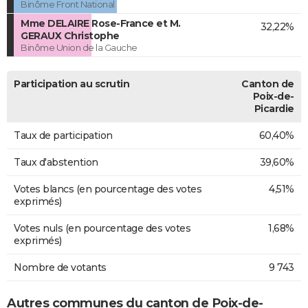
Binôme Front National
Mme DELAIRE Rose-France et M.
32,22%
GERAUX Christophe
Binôme Union de la Gauche
Participation au scrutin
Canton de
Poix-de-
Picardie
Taux de participation
60,40%
Taux d'abstention
39,60%
Votes blancs (en pourcentage des votes
4,51%
exprimés)
Votes nuls (en pourcentage des votes
1,68%
exprimés)
Nombre de votants
9 743
Autres communes du canton de Poix-de-