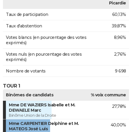
Picardie
Taux de participation
60,13%
Taux d'abstention
39,87%
Votes blancs (en pourcentage des votes
8,96%
exprimés)
Votes nuls (en pourcentage des votes
2,76%
exprimés)
Nombre de votants
9 698
TOUR 1
Binômes de candidats
% voix commune
Mme DE WAZIERS Isabelle et M.
27,78%
DEWAELE Marc
Binôme Union de la Droite
Mme CARPENTIER Delphine et M.
40,00%
MATEOS José Luis