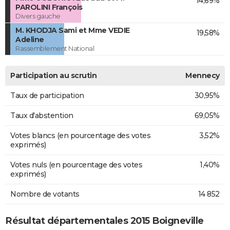
14,69%
PAROLINI François
Divers gauche
M. KHODJA Sami et Mme VEDIE
19,58%
Adeline
Rassemblement National
Participation au scrutin
Mennecy
Taux de participation
30,95%
Taux d'abstention
69,05%
Votes blancs (en pourcentage des votes
3,52%
exprimés)
Votes nuls (en pourcentage des votes
1,40%
exprimés)
Nombre de votants
14 852
Résultat départementales 2015 Boigneville