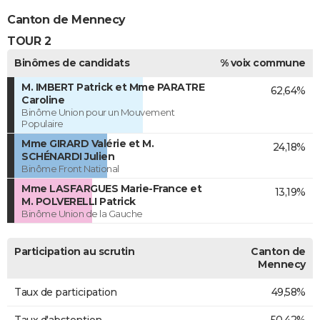
Canton de Mennecy
TOUR 2
Binômes de candidats
% voix commune
M. IMBERT Patrick et Mme PARATRE
62,64%
Caroline
Binôme Union pour un Mouvement
Populaire
Mme GIRARD Valérie et M.
24,18%
SCHÉNARDI Julien
Binôme Front National
Mme LASFARGUES Marie-France et
13,19%
M. POLVERELLI Patrick
Binôme Union de la Gauche
Participation au scrutin
Canton de
Mennecy
Taux de participation
49,58%
Taux d'abstention
50,42%