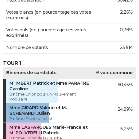
Votes blancs (en pourcentage des votes
2,26%
exprimés)
Votes nuls (en pourcentage des votes
0,78%
exprimés)
Nombre de votants
23 514
TOUR 1
Binômes de candidats
% voix commune
M. IMBERT Patrick et Mme PARATRE
60,45%
Caroline
Binôme Union pour un Mouvement
Populaire
Mme GIRARD Valérie et M.
24,29%
SCHÉNARDI Julien
Binôme Front National
Mme LASFARGUES Marie-France et
15,25%
M. POLVERELLI Patrick
Binôme Union de la Gauche