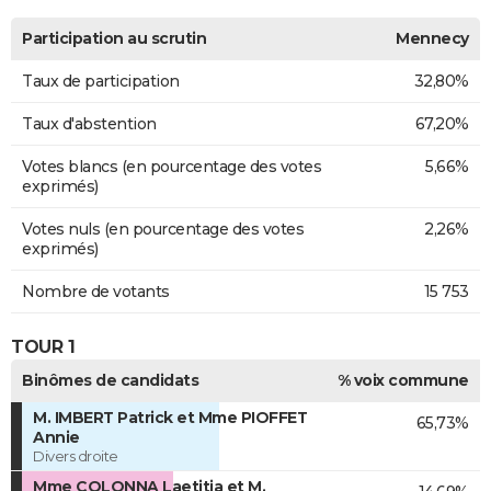
Participation au scrutin
Mennecy
Taux de participation
32,80%
Taux d'abstention
67,20%
Votes blancs (en pourcentage des votes
5,66%
exprimés)
Votes nuls (en pourcentage des votes
2,26%
exprimés)
Nombre de votants
15 753
TOUR 1
Binômes de candidats
% voix commune
M. IMBERT Patrick et Mme PIOFFET
65,73%
Annie
Divers droite
Mme COLONNA Laetitia et M.