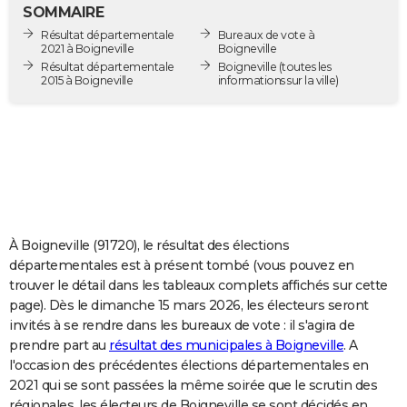
SOMMAIRE
City break
Voyage de noces
Climat
Destinations
Voyage nature
Forum
+
PHOTO
Résultat départementale
Bureaux de vote à
2021 à Boigneville
Boigneville
GUIDES D'ACHAT
Résultat départementale
Boigneville
(toutes les
2015 à Boigneville
informations sur la ville)
BONS PLANS
CARTE DE VOEUX
Carte Bonne année
Carte Pâques
Carte de Noël
Carte Saint-Valentin
Carte d'anniversaire
DICTIONNAIRE
Biographies
Expressions
Dictionnaire
Citations
Proverbes
PROGRAMME TV
COPAINS D'AVANT
À Boigneville (91720), le résultat des élections
départementales est à présent tombé (vous pouvez en
Se connecter
Collèges
Universités
Service militaire
S'inscrire
Lycées
Primaires
Entreprises
Avis de recherche
AVIS DE DÉCÈS
trouver le détail dans les tableaux complets affichés sur cette
page). Dès le dimanche 15 mars 2026, les électeurs seront
FORUM
invités à se rendre dans les bureaux de vote : il s'agira de
prendre part au
résultat des municipales à Boigneville
. A
Lifestyle
Sport
Television
Cinema
Bricolage
Culture
Auto
Voyage
l'occasion des précédentes élections départementales en
2021 qui se sont passées la même soirée que le scrutin des
régionales, les électeurs de Boigneville se sont décidés en