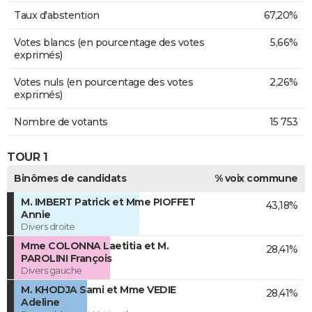
Taux d'abstention
67,20%
Votes blancs (en pourcentage des votes
5,66%
exprimés)
Votes nuls (en pourcentage des votes
2,26%
exprimés)
Nombre de votants
15 753
TOUR 1
Binômes de candidats
% voix commune
M. IMBERT Patrick et Mme PIOFFET
43,18%
Annie
Divers droite
Mme COLONNA Laetitia et M.
28,41%
PAROLINI François
Divers gauche
M. KHODJA Sami et Mme VEDIE
28,41%
Adeline