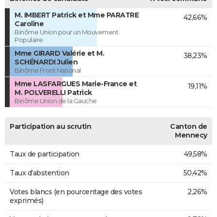
M. IMBERT Patrick et Mme PARATRE
42,66%
Caroline
Binôme Union pour un Mouvement
Populaire
Mme GIRARD Valérie et M.
38,23%
SCHÉNARDI Julien
Binôme Front National
Mme LASFARGUES Marie-France et
19,11%
M. POLVERELLI Patrick
Binôme Union de la Gauche
Participation au scrutin
Canton de
Mennecy
Taux de participation
49,58%
Taux d'abstention
50,42%
Votes blancs (en pourcentage des votes
2,26%
exprimés)