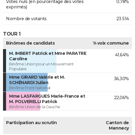
Votes nuls (en pourcentage des votes
0,78%
exprimés)
Nombre de votants
23 514
TOUR 1
Binômes de candidats
% voix commune
M. IMBERT Patrick et Mme PARATRE
41,64%
Caroline
Binôme Union pour un Mouvement
Populaire
Mme GIRARD Valérie et M.
36,30%
SCHÉNARDI Julien
Binôme Front National
Mme LASFARGUES Marie-France et
22,06%
M. POLVERELLI Patrick
Binôme Union de la Gauche
Participation au scrutin
Canton de
Mennecy