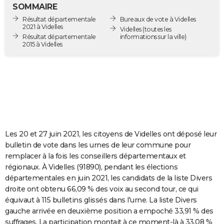
SOMMAIRE
City break
Voyage de noces
Climat
Destinations
Voyage nature
Forum
+
PHOTO
Résultat départementale
Bureaux de vote à Videlles
2021 à Videlles
Videlles
(toutes les
GUIDES D'ACHAT
Résultat départementale
informations sur la ville)
2015 à Videlles
BONS PLANS
CARTE DE VOEUX
Carte Bonne année
Carte Pâques
Carte de Noël
Carte Saint-Valentin
Carte d'anniversaire
DICTIONNAIRE
Biographies
Expressions
Dictionnaire
Citations
Proverbes
PROGRAMME TV
Les 20 et 27 juin 2021, les citoyens de Videlles ont déposé leur
COPAINS D'AVANT
bulletin de vote dans les urnes de leur commune pour
Se connecter
Collèges
Universités
Service militaire
S'inscrire
Lycées
Primaires
Entreprises
Avis de recherche
AVIS DE DÉCÈS
remplacer à la fois les conseillers départementaux et
régionaux. À Videlles (91890), pendant les élections
FORUM
départementales en juin 2021, les candidats de la liste Divers
droite ont obtenu 66,09 % des voix au second tour, ce qui
Lifestyle
Sport
Television
Cinema
Bricolage
Culture
Auto
Voyage
équivaut à 115 bulletins glissés dans l'urne. La liste Divers
gauche arrivée en deuxième position a empoché 33,91 % des
suffrages. La participation montait à ce moment-là à 33,08 %