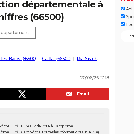
ection départementale à
Actu
iffres (66500)
Spo
Les 
-les-Bains (66500)
Catllar (66500)
Ria-Sirach
20/06/26 17:18
Email
mpôme
Bureaux de vote à Campôme
mpôme
Campôme
(toutes les informations sur la ville)