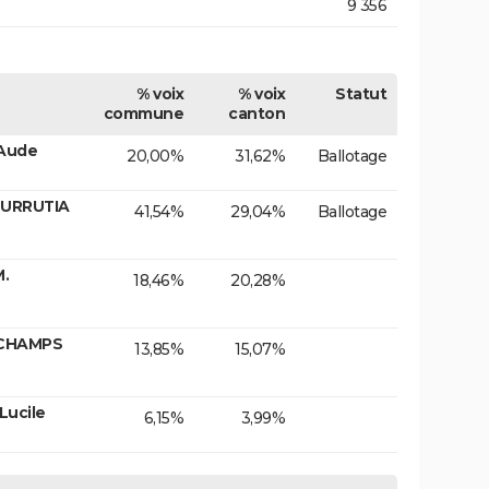
9 356
% voix
% voix
Statut
commune
canton
 Aude
20,00%
31,62%
Ballotage
 URRUTIA
41,54%
29,04%
Ballotage
M.
18,46%
20,28%
SCHAMPS
13,85%
15,07%
ucile
6,15%
3,99%