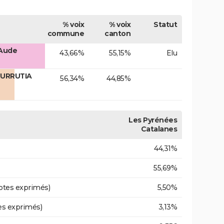
% voix
% voix
Statut
commune
canton
 Aude
43,66%
55,15%
Elu
 URRUTIA
56,34%
44,85%
Les Pyrénées
Catalanes
44,31%
55,69%
otes exprimés)
5,50%
es exprimés)
3,13%