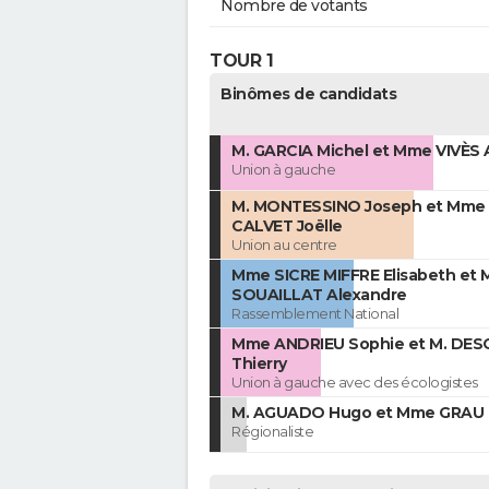
Nombre de votants
TOUR 1
Binômes de candidats
M. GARCIA Michel et Mme VIVÈS
Union à gauche
M. MONTESSINO Joseph et Mme
CALVET Joëlle
Union au centre
Mme SICRE MIFFRE Elisabeth et 
SOUAILLAT Alexandre
Rassemblement National
Mme ANDRIEU Sophie et M. DE
Thierry
Union à gauche avec des écologistes
M. AGUADO Hugo et Mme GRAU L
Régionaliste