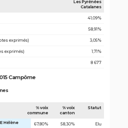
Les Pyrénées
Catalanes
41,09%
58,91%
otes exprimés)
3,05%
es exprimés)
1,71%
8 677
 2015 Campôme
anes
% voix
% voix
Statut
commune
canton
E Hélène
67,80%
58,30%
Elu