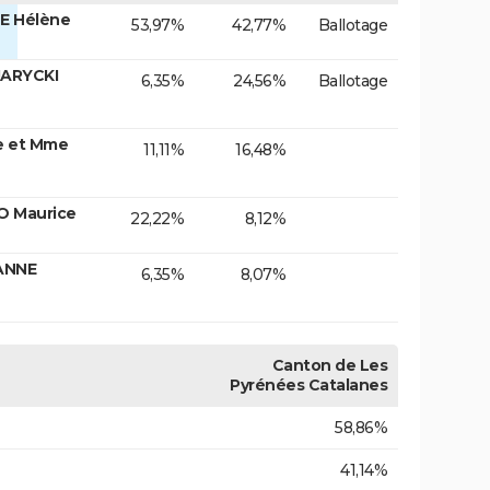
E Hélène
53,97%
42,77%
Ballotage
JARYCKI
6,35%
24,56%
Ballotage
e et Mme
11,11%
16,48%
O Maurice
22,22%
8,12%
ANNE
6,35%
8,07%
Canton de Les
Pyrénées Catalanes
58,86%
41,14%