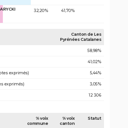
JARYCKI
32,20%
41,70%
Canton de Les
Pyrénées Catalanes
58,98%
41,02%
otes exprimés)
5,44%
es exprimés)
3,05%
12 306
% voix
% voix
Statut
commune
canton