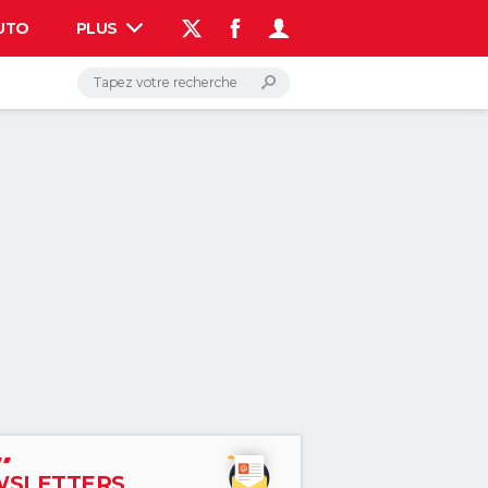
UTO
PLUS
AUTO
HIGH-TECH
BRICOLAGE
WEEK-END
LIFESTYLE
SANTE
VOYAGE
PHOTO
GUIDES D'ACHAT
BONS PLANS
CARTE DE VOEUX
DICTIONNAIRE
PROGRAMME TV
COPAINS D'AVANT
AVIS DE DÉCÈS
FORUM
Connexion
S'inscrire
Rechercher
SLETTERS