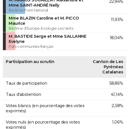
M. MARIUS SOUAILLAT Alexandre et
22,94%
Mme SAINT-ANDRÉ Nelly
Binôme Front National
Mme BLAZIN Caroline et M. PICCO
11,93%
Maurice
Binôme d'Europe-Ecologie-Les Verts
M. BASTIDE Serge et Mme SALLANNE
18,04%
Evelyne
Parti communiste français
Participation au scrutin
Canton de Les
Pyrénées
Catalanes
Taux de participation
58,86%
Taux d'abstention
41,14%
Votes blancs (en pourcentage des votes
2,38%
exprimés)
Votes nuls (en pourcentage des votes
1,06%
exprimés)