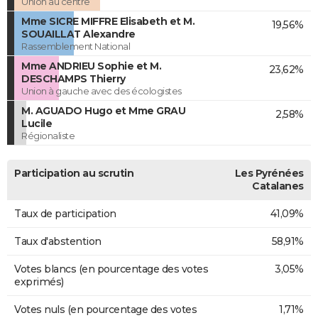
Union au centre
Mme SICRE MIFFRE Elisabeth et M.
19,56%
SOUAILLAT Alexandre
Rassemblement National
Mme ANDRIEU Sophie et M.
23,62%
DESCHAMPS Thierry
Union à gauche avec des écologistes
M. AGUADO Hugo et Mme GRAU
2,58%
Lucile
Régionaliste
Participation au scrutin
Les Pyrénées
Catalanes
Taux de participation
41,09%
Taux d'abstention
58,91%
Votes blancs (en pourcentage des votes
3,05%
exprimés)
Votes nuls (en pourcentage des votes
1,71%