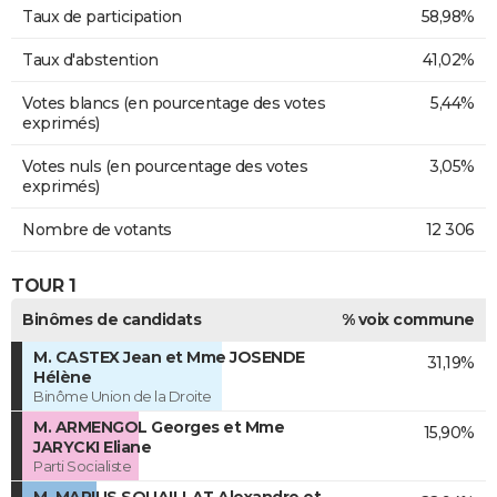
Taux de participation
58,98%
Taux d'abstention
41,02%
Votes blancs (en pourcentage des votes
5,44%
exprimés)
Votes nuls (en pourcentage des votes
3,05%
exprimés)
Nombre de votants
12 306
TOUR 1
Binômes de candidats
% voix commune
M. CASTEX Jean et Mme JOSENDE
31,19%
Hélène
Binôme Union de la Droite
M. ARMENGOL Georges et Mme
15,90%
JARYCKI Eliane
Parti Socialiste