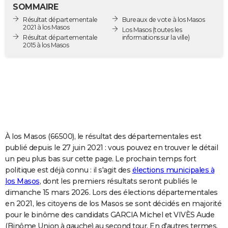
SOMMAIRE
City break
Voyage de noces
Climat
Destinations
Voyage nature
Forum
+
PHOTO
Résultat départementale
Bureaux de vote à los Masos
2021 à los Masos
Los Masos
(toutes les
GUIDES D'ACHAT
Résultat départementale
informations sur la ville)
2015 à los Masos
BONS PLANS
CARTE DE VOEUX
Carte Bonne année
Carte Pâques
Carte de Noël
Carte Saint-Valentin
Carte d'anniversaire
DICTIONNAIRE
Biographies
Expressions
Dictionnaire
Citations
Proverbes
PROGRAMME TV
À los Masos (66500), le résultat des départementales est
COPAINS D'AVANT
publié depuis le 27 juin 2021 : vous pouvez en trouver le détail
Se connecter
Collèges
Universités
Service militaire
S'inscrire
Lycées
Primaires
Entreprises
Avis de recherche
AVIS DE DÉCÈS
un peu plus bas sur cette page. Le prochain temps fort
politique est déjà connu : il s'agit des
élections municipales à
FORUM
los Masos
, dont les premiers résultats seront publiés le
dimanche 15 mars 2026. Lors des élections départementales
Lifestyle
Sport
Television
Cinema
Bricolage
Culture
Auto
Voyage
en 2021, les citoyens de los Masos se sont décidés en majorité
pour le binôme des candidats GARCIA Michel et VIVÈS Aude
(Binôme Union à gauche) au second tour. En d'autres termes,