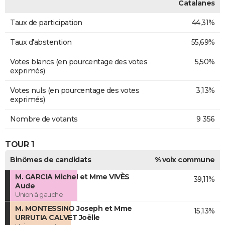
Catalanes
Taux de participation
44,31%
Taux d'abstention
55,69%
Votes blancs (en pourcentage des votes
5,50%
exprimés)
Votes nuls (en pourcentage des votes
3,13%
exprimés)
Nombre de votants
9 356
TOUR 1
Binômes de candidats
% voix commune
M. GARCIA Michel et Mme VIVÈS
39,11%
Aude
Union à gauche
M. MONTESSINO Joseph et Mme
15,13%
URRUTIA CALVET Joëlle