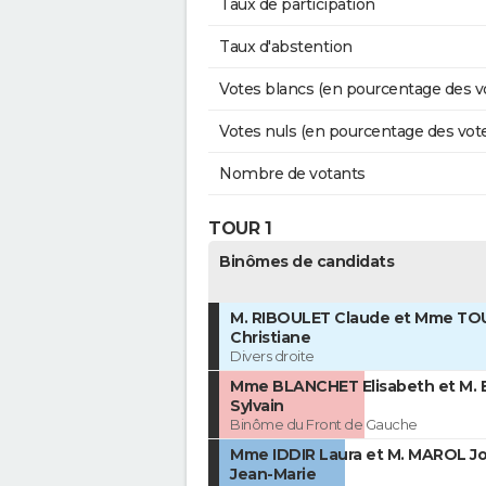
Taux de participation
Taux d'abstention
Votes blancs (en pourcentage des v
Votes nuls (en pourcentage des vot
Nombre de votants
TOUR 1
Binômes de candidats
M. RIBOULET Claude et Mme T
Christiane
Divers droite
Mme BLANCHET Elisabeth et M.
Sylvain
Binôme du Front de Gauche
Mme IDDIR Laura et M. MAROL J
Jean-Marie