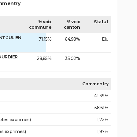
ommentry
% voix
% voix
Statut
commune
canton
NT-JULIEN
71,15%
64,98%
Elu
OURDIER
28,85%
35,02%
Commentry
41,39%
58,61%
otes exprimés)
1,72%
es exprimés)
1,97%