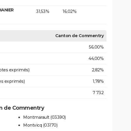
HANIER
31,53%
16,02%
Canton de Commentry
56,00%
44,00%
otes exprimés)
2,82%
es exprimés)
1,78%
7 732
on de Commentry
Montmarault (03390)
Montvicq (03170)