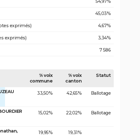
54,97%
45,03%
otes exprimés)
4,67%
es exprimés)
3,34%
7 586
% voix
% voix
Statut
commune
canton
OUZEAU
33,50%
42,65%
Ballotage
 BOURDIER
15,02%
22,02%
Ballotage
onathan,
19,95%
19,31%