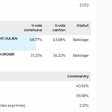
5 572
% voix
% voix
Statut
commune
canton
NT-JULIEN
68,77%
63,68%
Ballotage
OURDIER
31,23%
36,32%
Ballotage
Commentry
40,92%
59,08%
otes exprimés)
2,31%