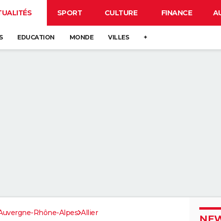
TUALITÉS
SPORT
CULTURE
FINANCE
A
S
EDUCATION
MONDE
VILLES
+
Auvergne-Rhône-Alpes
Allier
NEW