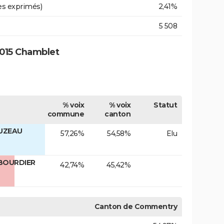
es exprimés)
2,41%
5 508
015 Chamblet
% voix
% voix
Statut
commune
canton
OUZEAU
57,26%
54,58%
Elu
 BOURDIER
42,74%
45,42%
Canton de Commentry