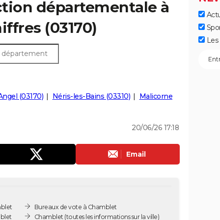
ection départementale à
Actu
iffres (03170)
Spo
Les 
Angel (03170)
Néris-les-Bains (03310)
Malicorne
20/06/26 17:18
Email
blet
Bureaux de vote à Chamblet
blet
Chamblet
(toutes les informations sur la ville)