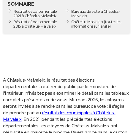
SOMMAIRE
City break
Voyage de noces
Climat
Destinations
Voyage nature
Forum
+
PHOTO
Résultat départementale
Bureaux de vote à Châtelus-
2021 à Châtelus-Malvaleix
Malvaleix
GUIDES D'ACHAT
Résultat départementale
Châtelus-Malvaleix
(toutes les
2015 à Châtelus-Malvaleix
informations sur la ville)
BONS PLANS
CARTE DE VOEUX
Carte Bonne année
Carte Pâques
Carte de Noël
Carte Saint-Valentin
Carte d'anniversaire
DICTIONNAIRE
Biographies
Expressions
Dictionnaire
Citations
Proverbes
PROGRAMME TV
COPAINS D'AVANT
À Châtelus-Malvaleix, le résultat des élections
départementales a été rendu public par le ministère de
Se connecter
Collèges
Universités
Service militaire
S'inscrire
Lycées
Primaires
Entreprises
Avis de recherche
AVIS DE DÉCÈS
l'Intérieur : n'hésitez pas à examiner le détail dans les tableaux
complets présentés ci-dessous. Mi-mars 2026, les citoyens
FORUM
seront invités à se rendre dans les bureaux de vote : il s'agira
de prendre part au
résultat des municipales à Châtelus-
Lifestyle
Sport
Television
Cinema
Bricolage
Culture
Auto
Voyage
Malvaleix
. En 2021, pendant les précédentes élections
départementales, les citoyens de Châtelus-Malvaleix ont
plébiscité en majorité le binôme Divers droite dans le canton