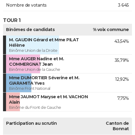
Nombre de votants
3 645
TOUR 1
Binômes de candidats
% voix commune
M. GAUDIN Gérard et Mme PILAT
43,54%
Hélène
Binôme Union de la Droite
Mme AUGER Nadine et M.
35,79%
COMMERGNAT Jean
Binôme Union de la Gauche
Mme DUMORTIER Séverine et M.
12,92%
GIARAMITA Yves
Binôme Front National
Mme JAUMOT Maryse et M. VACHON
7,75%
Alain
Binôme du Front de Gauche
Participation au scrutin
Canton de
Bonnat