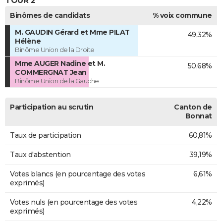
TOUR 2
Binômes de candidats
% voix commune
M. GAUDIN Gérard et Mme PILAT
49,32%
Hélène
Binôme Union de la Droite
Mme AUGER Nadine et M.
50,68%
COMMERGNAT Jean
Binôme Union de la Gauche
Participation au scrutin
Canton de
Bonnat
Taux de participation
60,81%
Taux d'abstention
39,19%
Votes blancs (en pourcentage des votes
6,61%
exprimés)
Votes nuls (en pourcentage des votes
4,22%
exprimés)