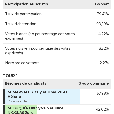
Participation au scrutin
Bonnat
Taux de participation
39,41%
Taux d'abstention
60,59%
Votes blancs (en pourcentage des votes
4,22%
exprimés)
Votes nuls (en pourcentage des votes
3,52%
exprimés)
Nombre de votants
2 274
TOUR 1
Binômes de candidats
% voix commune
M. MARSALEIX Guy et Mme PILAT
57,98%
Hélène
Divers droite
M. DUQUÉROIX Sylvain et Mme
42,02%
NICOLAS Julie