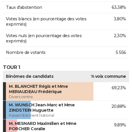
Taux d'abstention
63,38%
Votes blancs (en pourcentage des votes
3,80%
exprimés)
Votes nuls (en pourcentage des votes
2,30%
exprimés)
Nombre de votants
5 556
TOUR 1
Binômes de candidats
% voix commune
M. BLANCHET Régis et Mme
69,23%
MERIAUDEAU Frédérique
Divers centre
M. WUNSCH Jean-Marc et Mme
20,88%
ZINDSTEIN Huguette
Rassemblement National
M. MESNARD Maximilien et Mme
9,89%
PORCHER Coralie