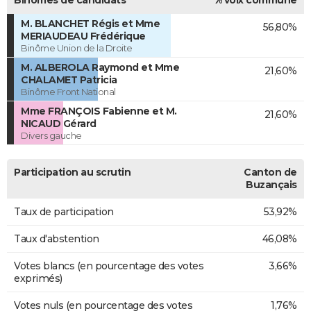
M. BLANCHET Régis et Mme
56,80%
MERIAUDEAU Frédérique
Binôme Union de la Droite
M. ALBEROLA Raymond et Mme
21,60%
CHALAMET Patricia
Binôme Front National
Mme FRANÇOIS Fabienne et M.
21,60%
NICAUD Gérard
Divers gauche
Participation au scrutin
Canton de
Buzançais
Taux de participation
53,92%
Taux d'abstention
46,08%
Votes blancs (en pourcentage des votes
3,66%
exprimés)
Votes nuls (en pourcentage des votes
1,76%