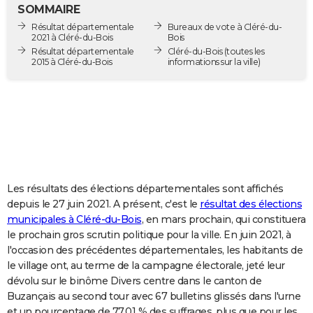
SOMMAIRE
City break
Voyage de noces
Climat
Destinations
Voyage nature
Forum
+
PHOTO
Résultat départementale
Bureaux de vote à Cléré-du-
2021 à Cléré-du-Bois
Bois
GUIDES D'ACHAT
Résultat départementale
Cléré-du-Bois
(toutes les
2015 à Cléré-du-Bois
informations sur la ville)
BONS PLANS
CARTE DE VOEUX
Carte Bonne année
Carte Pâques
Carte de Noël
Carte Saint-Valentin
Carte d'anniversaire
DICTIONNAIRE
Biographies
Expressions
Dictionnaire
Citations
Proverbes
PROGRAMME TV
COPAINS D'AVANT
Les résultats des élections départementales sont affichés
depuis le 27 juin 2021. A présent, c'est le
résultat des élections
Se connecter
Collèges
Universités
Service militaire
S'inscrire
Lycées
Primaires
Entreprises
Avis de recherche
AVIS DE DÉCÈS
municipales à Cléré-du-Bois
, en mars prochain, qui constituera
le prochain gros scrutin politique pour la ville. En juin 2021, à
FORUM
l'occasion des précédentes départementales, les habitants de
le village ont, au terme de la campagne électorale, jeté leur
Lifestyle
Sport
Television
Cinema
Bricolage
Culture
Auto
Voyage
dévolu sur le binôme Divers centre dans le canton de
Buzançais au second tour avec 67 bulletins glissés dans l'urne
et un pourcentage de 77,01 % des suffrages, plus que pour les