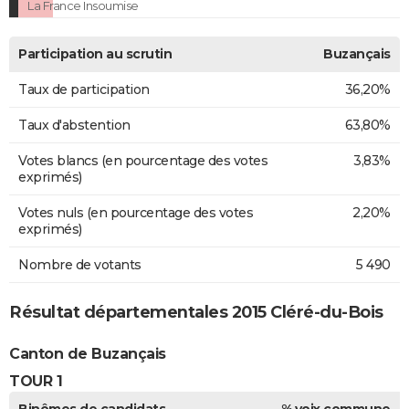
La France Insoumise
Participation au scrutin
Buzançais
Taux de participation
36,20%
Taux d'abstention
63,80%
Votes blancs (en pourcentage des votes
3,83%
exprimés)
Votes nuls (en pourcentage des votes
2,20%
exprimés)
Nombre de votants
5 490
Résultat départementales 2015 Cléré-du-Bois
Canton de Buzançais
TOUR 1
Binômes de candidats
% voix commune