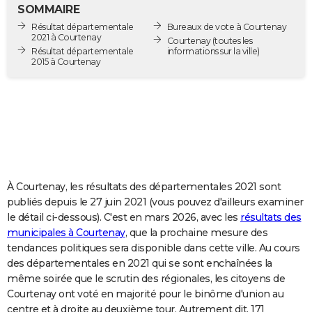
SOMMAIRE
City break
Voyage de noces
Climat
Destinations
Voyage nature
Forum
+
PHOTO
Résultat départementale
Bureaux de vote à Courtenay
2021 à Courtenay
Courtenay
(toutes les
GUIDES D'ACHAT
Résultat départementale
informations sur la ville)
2015 à Courtenay
BONS PLANS
CARTE DE VOEUX
Carte Bonne année
Carte Pâques
Carte de Noël
Carte Saint-Valentin
Carte d'anniversaire
DICTIONNAIRE
Biographies
Expressions
Dictionnaire
Citations
Proverbes
PROGRAMME TV
À Courtenay, les résultats des départementales 2021 sont
COPAINS D'AVANT
publiés depuis le 27 juin 2021 (vous pouvez d'ailleurs examiner
Se connecter
Collèges
Universités
Service militaire
S'inscrire
Lycées
Primaires
Entreprises
Avis de recherche
AVIS DE DÉCÈS
le détail ci-dessous). C'est en mars 2026, avec les
résultats des
municipales à Courtenay
, que la prochaine mesure des
FORUM
tendances politiques sera disponible dans cette ville. Au cours
des départementales en 2021 qui se sont enchaînées la
Lifestyle
Sport
Television
Cinema
Bricolage
Culture
Auto
Voyage
même soirée que le scrutin des régionales, les citoyens de
Courtenay ont voté en majorité pour le binôme d'union au
centre et à droite au deuxième tour. Autrement dit, 171