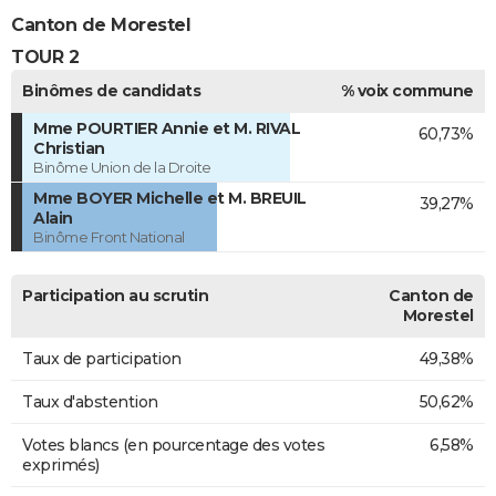
Canton de Morestel
TOUR 2
Binômes de candidats
% voix commune
Mme POURTIER Annie et M. RIVAL
60,73%
Christian
Binôme Union de la Droite
Mme BOYER Michelle et M. BREUIL
39,27%
Alain
Binôme Front National
Participation au scrutin
Canton de
Morestel
Taux de participation
49,38%
Taux d'abstention
50,62%
Votes blancs (en pourcentage des votes
6,58%
exprimés)