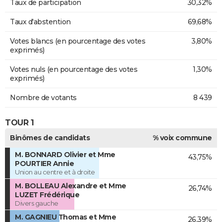
Taux de participation
30,32%
Taux d'abstention
69,68%
Votes blancs (en pourcentage des votes
3,80%
exprimés)
Votes nuls (en pourcentage des votes
1,30%
exprimés)
Nombre de votants
8 439
TOUR 1
Binômes de candidats
% voix commune
M. BONNARD Olivier et Mme
43,75%
POURTIER Annie
Union au centre et à droite
M. BOLLEAU Alexandre et Mme
26,74%
LUZET Frédérique
Divers gauche
M. GAGNIEU Thomas et Mme
26,39%