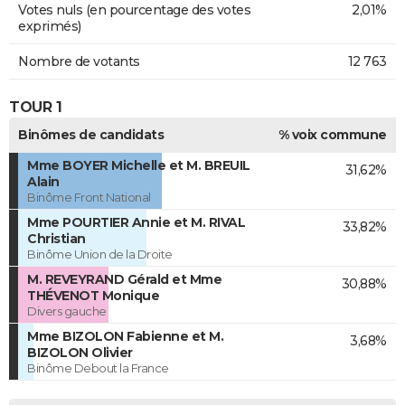
Votes nuls (en pourcentage des votes
2,01%
exprimés)
Nombre de votants
12 763
TOUR 1
Binômes de candidats
% voix commune
Mme BOYER Michelle et M. BREUIL
31,62%
Alain
Binôme Front National
Mme POURTIER Annie et M. RIVAL
33,82%
Christian
Binôme Union de la Droite
M. REVEYRAND Gérald et Mme
30,88%
THÉVENOT Monique
Divers gauche
Mme BIZOLON Fabienne et M.
3,68%
BIZOLON Olivier
Binôme Debout la France