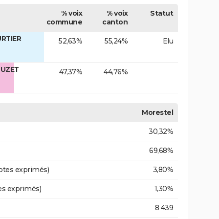
% voix
% voix
Statut
commune
canton
URTIER
52,63%
55,24%
Elu
LUZET
47,37%
44,76%
Morestel
30,32%
69,68%
otes exprimés)
3,80%
es exprimés)
1,30%
8 439