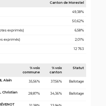
Canton de Morestel
49,38%
50,62%
otes exprimés)
6,58%
es exprimés)
2,01%
12 763
% voix
% voix
Statut
commune
canton
L Alain
35,56%
37,56%
Ballotage
 Christian
28,87%
34,36%
Ballotage
THÉVENOT
31,38%
23,94%