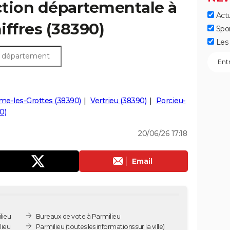
ection départementale à
Actu
hiffres (38390)
Spo
Les 
me-les-Grottes (38390)
Vertrieu (38390)
Porcieu-
0)
20/06/26 17:18
Email
lieu
Bureaux de vote à Parmilieu
lieu
Parmilieu
(toutes les informations sur la ville)