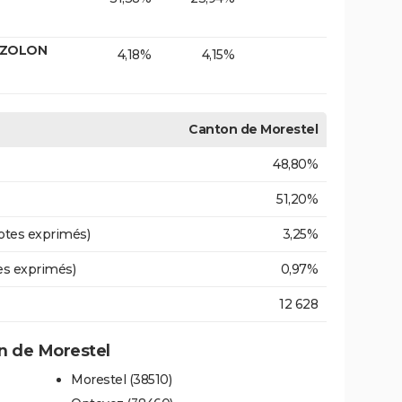
BIZOLON
4,18%
4,15%
Canton de Morestel
48,80%
51,20%
otes exprimés)
3,25%
es exprimés)
0,97%
12 628
 de Morestel
Morestel (38510)