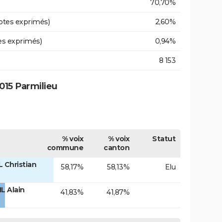
70,70%
otes exprimés)
2,60%
es exprimés)
0,94%
8 153
015 Parmilieu
% voix
% voix
Statut
commune
canton
 Christian
58,17%
58,13%
Elu
L Alain
41,83%
41,87%