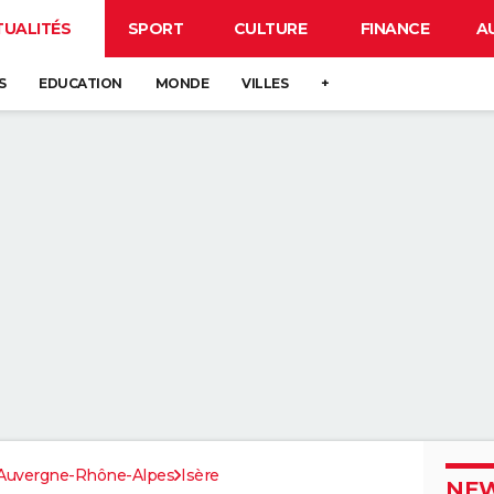
TUALITÉS
SPORT
CULTURE
FINANCE
A
S
EDUCATION
MONDE
VILLES
+
Auvergne-Rhône-Alpes
Isère
NEW