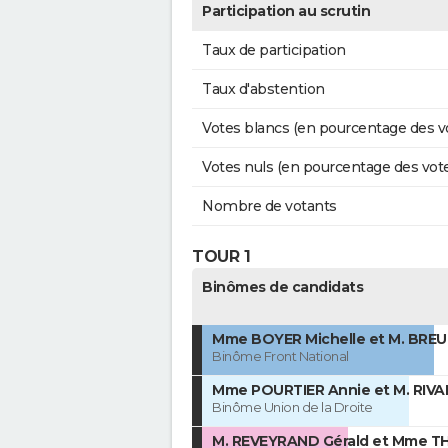
Participation au scrutin
Taux de participation
Taux d'abstention
Votes blancs (en pourcentage des v
Votes nuls (en pourcentage des vot
Nombre de votants
TOUR 1
Binômes de candidats
Mme BOYER Michelle et M. BREUI
Binôme Front National
Mme POURTIER Annie et M. RIVAL
Binôme Union de la Droite
M. REVEYRAND Gérald et Mme 