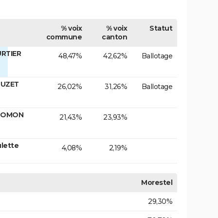
% voix
% voix
Statut
commune
canton
URTIER
48,47%
42,62%
Ballotage
LUZET
26,02%
31,26%
Ballotage
ALOMON
21,43%
23,93%
lette
4,08%
2,19%
Morestel
29,30%